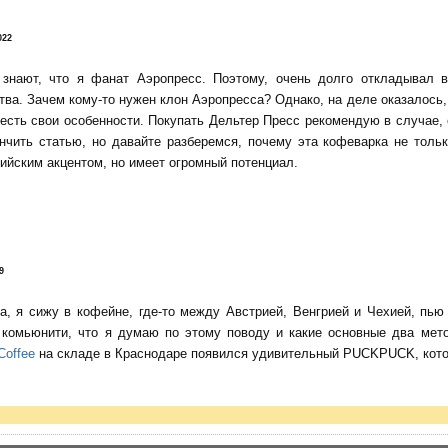
022
 знают, что я фанат Аэропресс. Поэтому, очень долго откладывал 
тва. Зачем кому-то нужен клон Аэропресса? Однако, на деле оказалось, 
есть свои особенности. Покупать Дельтер Пресс рекомендую в случае,
нчить статью, но давайте разберемся, почему эта кофеварка не тольк
ийским акцентом, но имеет огромный потенциал.
9
да, я сижу в кофейне, где-то между Австрией, Венгрией и Чехией, пь
о комьюнити, что я думаю по этому поводу и какие основные два мет
Coffee
на складе в Краснодаре появился удивительный PUCKPUCK, котор