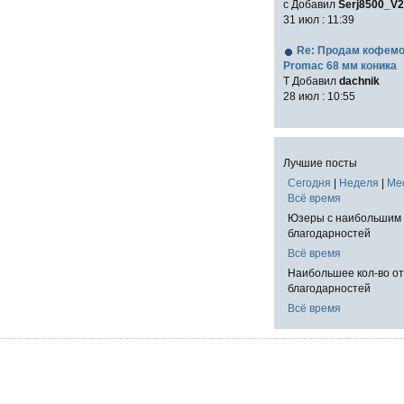
с Добавил
Serj8500_V2
31 июл : 11:39
Re: Продам кофем
Promac 68 мм коника
T Добавил
dachnik
28 июл : 10:55
Лучшие посты
Сегодня
|
Неделя
|
Ме
Всё время
Юзеры с наибольшим 
благодарностей
Всё время
Наибольшее кол-во о
благодарностей
Всё время
!