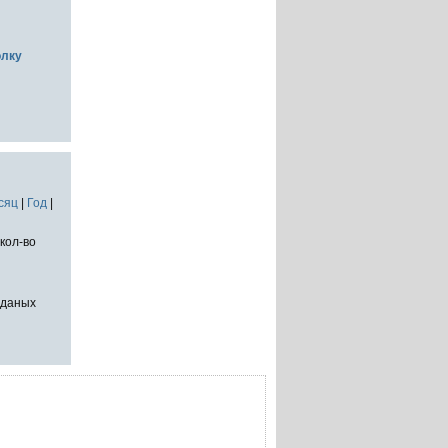
олку
сяц
|
Год
|
кол-во
тданых