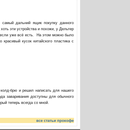
в самый дальний ящик покупку данного
хоть эти устройства и похожи, у Дельтер
 если уже всё есть. На этом можно было
о красивый кусок китайского пластика с
ю колд-брю и решил написать для нашего
ода заваривания доступны для обычного
ый теперь всегда со мной.
все статьи прокофе