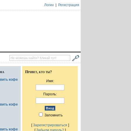
Логин
|
Регистрация
ума
Привет, кто ты?
овить кофе
Имя:
Пароль:
овить кофе
Запомнить
[
Зарегистрироваться
]
овить кофе
[
Забыли пароль?
]