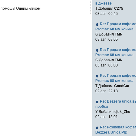
в джезве
 помошь! Одним кликом.
Т Добавил
CZ75
03 авг : 09:45
Re: Продам кофем
Promac 68 мм коника
G Добавил
TMN
03 авг : 08:05
Re: Продам кофем
Promac 68 мм коника
G Добавил
TMN
03 авг : 08:00
Re: Продам кофем
Promac 68 мм коника
T Добавил
GoodCat
02 авг : 22:18
Re: Bezzera unica 
пробки
У Добавил
djek_Zhe
02 авг : 13:01
Re: Рожковая коф
Bezzera Unica PID