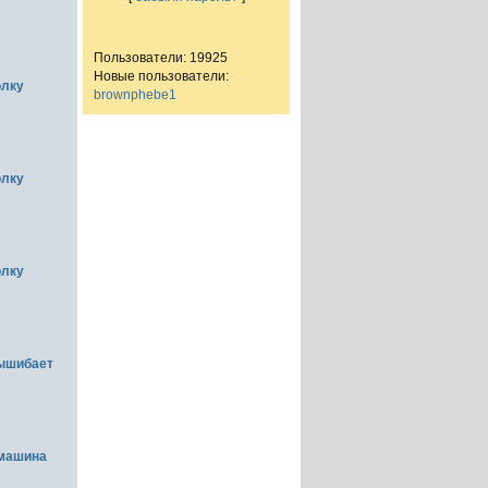
Пользователи: 19925
Новые пользователи:
олку
brownphebe1
олку
олку
вышибает
емашина