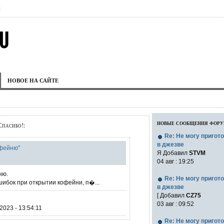
|
НОВОЕ НА САЙТЕ
новые сообщения фор
пасибо!:
Re: Не могу пригот
в джезве
офейню"
Я Добавил
STVM
04 авг : 19:25
ню.
Re: Не могу пригот
ибок при открытии кофейни, п�...
в джезве
[ Добавил
CZ75
03 авг : 09:52
023 - 13:54:11
Re: Не могу пригот