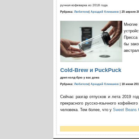
ручная кофеварка из 2018 года
Рубрика:
Любители
|
Аркадий Климанов
| 25 апреля 2
Многие
устройс
Пресса 
бы зако
австрал
Cold-Brew и PuckPuck
дрип колд-брю у вас дома
Рубрика:
Любители
|
Аркадий Климанов
| 18 июня 201
Сейчас разгар отпусков и лета 2019 го
прекрасного русско-язычного кофейног
человека. Тем более, что у
Sweet Beans 