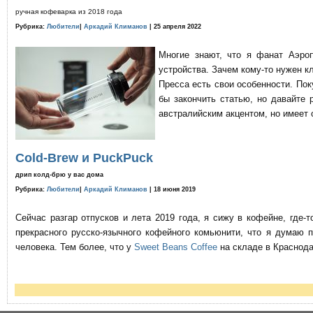
ручная кофеварка из 2018 года
Рубрика:
Любители
|
Аркадий Климанов
| 25 апреля 2022
Многие знают, что я фанат Аэро
устройства. Зачем кому-то нужен к
Пресса есть свои особенности. По
бы закончить статью, но давайте 
австралийским акцентом, но имеет 
Cold-Brew и PuckPuck
дрип колд-брю у вас дома
Рубрика:
Любители
|
Аркадий Климанов
| 18 июня 2019
Сейчас разгар отпусков и лета 2019 года, я сижу в кофейне, где
прекрасного русско-язычного кофейного комьюнити, что я думаю 
человека. Тем более, что у
Sweet Beans Coffee
на складе в Краснода