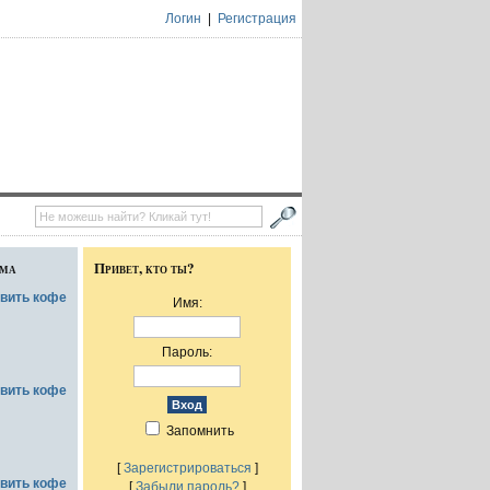
Логин
|
Регистрация
ума
Привет, кто ты?
овить кофе
Имя:
Пароль:
овить кофе
Запомнить
[
Зарегистрироваться
]
овить кофе
[
Забыли пароль?
]