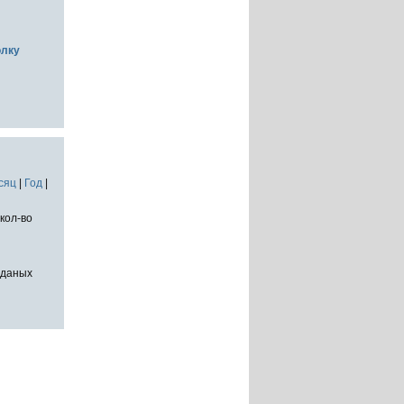
олку
сяц
|
Год
|
кол-во
тданых