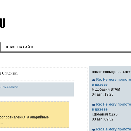
|
НОВОЕ НА САЙТЕ
новые сообщения фор
и Спасибо!:
Re: Не могу пригот
в джезве
ксплуатация
Я Добавил
STVM
04 авг : 19:25
Re: Не могу пригот
в джезве
[ Добавил
CZ75
 сопротивления, а аварийные
03 авг : 09:52
..
Re: Не могу пригот