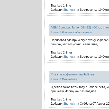
Thanked 1 time
Добавил
Sherlock
на Воскресенье 10 Октяб
VBM Domobar Junior DB (B2) - Обзор и э
Forum
->
Домашнее оборудование
Нарисовал электрическую схему кофеварк
ошибок, что возможно, напишите, ...
Thanked 2 times
Добавил
Sherlock
на Воскресенье 10 Октяб
Покупка кофемолки на itallinea
Forum
->
Муки выбора
Я делал заказ в том году в начале лета, 
пришел в Москву как раз под нов...
Thanked 1 time
Добавил
Sherlock
на Суббота 07 Август 20