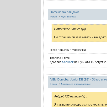
Кофемолка для дома
Forum
->
Муки выбора
CoffeeDude написал(а)
...
Не страшно ли заказывать и как долг
Я вот посылку в Москву жд...
Thanked 1 time
Добавил
Sherlock
на Суббота 15 Август 20
VBM Domobar Junior DB (B2) - Обзор и э
Forum
->
Домашнее оборудование
Андрей725 написал(а)
...
Я так понял это две разные корзины о