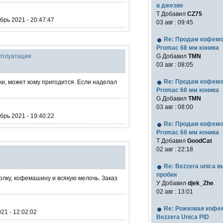
в джезве
Т Добавил
CZ75
рь 2021 - 20:47:47
03 авг : 09:45
Re: Продам кофем
Promac 68 мм коника
ксплуатация
G Добавил
TMN
03 авг : 08:05
Re: Продам кофем
и, может кому пригодится. Если наделал
Promac 68 мм коника
G Добавил
TMN
03 авг : 08:00
рь 2021 - 19:40:22
Re: Продам кофем
Promac 68 мм коника
T Добавил
GoodCat
02 авг : 22:18
Re: Bezzera unica 
пробки
молку, кофемашину и всякую мелочь. Заказ
У Добавил
djek_Zhe
02 авг : 13:01
Re: Рожковая коф
21 - 12:02:02
Bezzera Unica PID