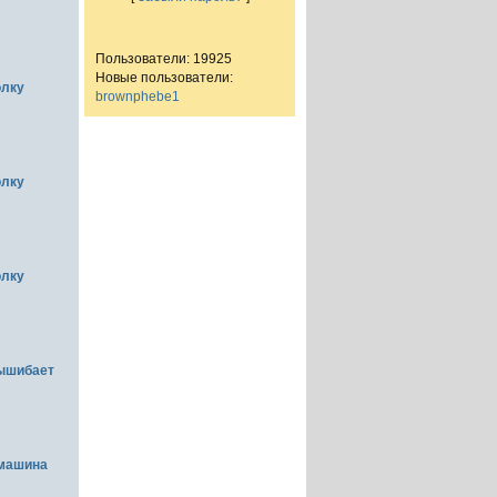
Пользователи: 19925
Новые пользователи:
олку
brownphebe1
олку
олку
вышибает
емашина