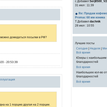
с Добавил
Serj8500_V2
31 июл : 11:39
Re: Продам кофем
Promac 68 мм коника
T Добавил
dachnik
28 июл : 10:55
о можно дожидаться посылки в РФ?
Лучшие посты
Сегодня
|
Неделя
|
Ме
Всё время
Юзеры с наибольшим 
благодарностей
20 - 20:53:39
Всё время
Наибольшее кол-во о
благодарностей
ксплуатация
Всё время
дна на 1 порцию другая на 2 порции.