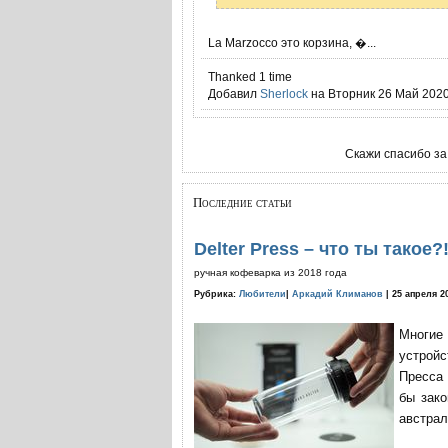
La Marzocco это корзина, �...
Thanked 1 time
Добавил
Sherlock
на Вторник 26 Май 2020 
Скажи спасибо за
Последние статьи
Delter Press – что ты такое?
ручная кофеварка из 2018 года
Рубрика:
Любители
|
Аркадий Климанов
| 25 апреля 2
Многие
устройс
Пресса 
бы зако
австрал