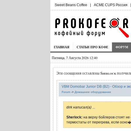
Sweet Beans Coffee
|
ACME CUPS Россия
ГЛАВНАЯ
СТАТЬИ ПРО КОФЕ
ФОРУМ
Пятница, 7 Августа 2026 12:40
Эти сообщения оставлены Sherlock получил
VBM Domobar Junior DB (B2) - Обзор и э
Forum
->
Домашнее оборудование
dirk написал(а)
...
Sherlock:
на верху бойлеров стоят не
термостаты от перегрева, если осно�.