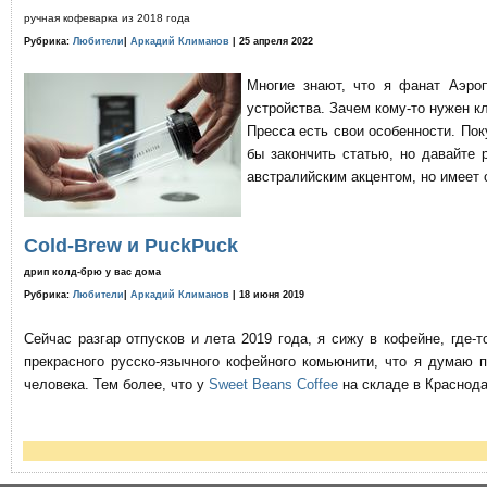
ручная кофеварка из 2018 года
Рубрика:
Любители
|
Аркадий Климанов
| 25 апреля 2022
Многие знают, что я фанат Аэро
устройства. Зачем кому-то нужен к
Пресса есть свои особенности. По
бы закончить статью, но давайте 
австралийским акцентом, но имеет 
Cold-Brew и PuckPuck
дрип колд-брю у вас дома
Рубрика:
Любители
|
Аркадий Климанов
| 18 июня 2019
Сейчас разгар отпусков и лета 2019 года, я сижу в кофейне, где
прекрасного русско-язычного кофейного комьюнити, что я думаю 
человека. Тем более, что у
Sweet Beans Coffee
на складе в Краснода