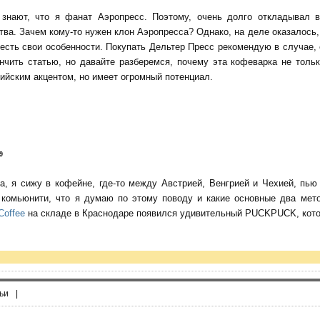
 знают, что я фанат Аэропресс. Поэтому, очень долго откладывал 
тва. Зачем кому-то нужен клон Аэропресса? Однако, на деле оказалось, 
есть свои особенности. Покупать Дельтер Пресс рекомендую в случае,
нчить статью, но давайте разберемся, почему эта кофеварка не тольк
ийским акцентом, но имеет огромный потенциал.
9
да, я сижу в кофейне, где-то между Австрией, Венгрией и Чехией, пь
о комьюнити, что я думаю по этому поводу и какие основные два мет
Coffee
на складе в Краснодаре появился удивительный PUCKPUCK, котор
ьи
|