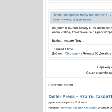
Неспешно продам молку Bonafabrica CG
Forum
->
Куплю, продам, меняю
Да долго выбирал, между e37s, anfim super
Anfim Pratica, Атом также был в рассмотр
Выбрал Анфим Пр�...
Thanked 1 time
Добавил
Olegkasp
на Четверг 05 Декабрь 
Переход 
Скажи спасибо за
Последние статьи
Delter Press – что ты такое?
ручная кофеварка из 2018 года
Рубрика:
Любители
|
Аркадий Климанов
| 25 апреля 2