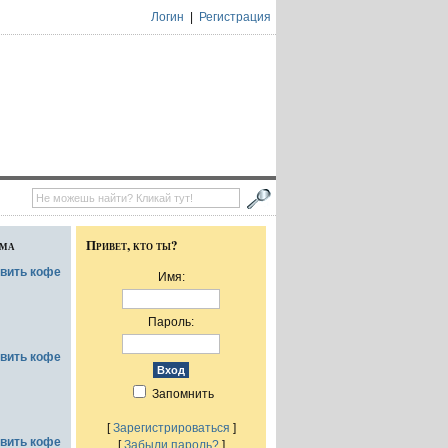
Логин
|
Регистрация
ума
Привет, кто ты?
овить кофе
Имя:
Пароль:
овить кофе
Запомнить
[
Зарегистрироваться
]
овить кофе
[
Забыли пароль?
]