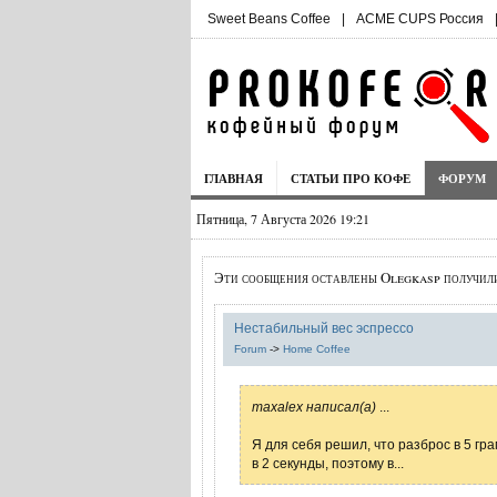
Sweet Beans Coffee
|
ACME CUPS Россия
ГЛАВНАЯ
СТАТЬИ ПРО КОФЕ
ФОРУМ
Пятница, 7 Августа 2026 19:21
Эти сообщения оставлены Olegkasp получил
Нестабильный вес эспрессо
Forum
->
Home Coffee
maxalex написал(а)
...
Я для себя решил, что разброс в 5 гр
в 2 секунды, поэтому в...