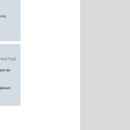
олку
сяц
|
Год
|
кол-во
тданых