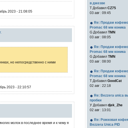
в джезве
Т Добавил
CZ75
брь 2023 - 21:08:05
03 авг : 09:45
Re: Продам кофем
Promac 68 мм коника
.
G Добавил
TMN
03 авг : 08:05
Re: Продам кофем
Promac 68 мм коника
G Добавил
TMN
03 авг : 08:00
зинках, но непосредственно с ними
Re: Продам кофем
Promac 68 мм коника
T Добавил
GoodCat
02 авг : 22:18
рь 2023 - 22:10:57
Re: Bezzera unica 
пробки
У Добавил
djek_Zhe
02 авг : 13:01
Re: Рожковая коф
огих молок в последнее время и к чему я
Bezzera Unica PID