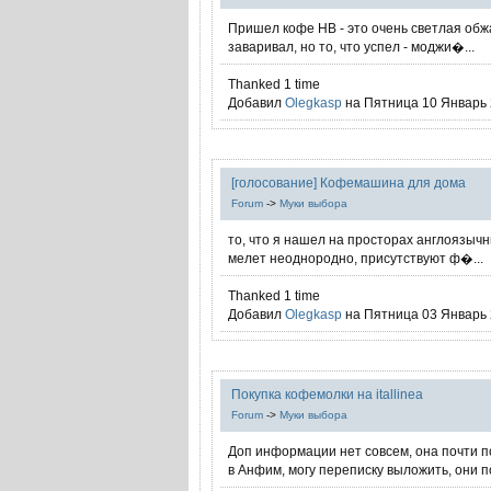
Пришел кофе HB - это очень светлая обжа
заваривал, но то, что успел - моджи�...
Thanked 1 time
Добавил
Olegkasp
на Пятница 10 Январь 2
[голосование] Кофемашина для дома
Forum
->
Муки выбора
то, что я нашел на просторах англоязычн
мелет неоднородно, присутствуют ф�...
Thanked 1 time
Добавил
Olegkasp
на Пятница 03 Январь 2
Покупка кофемолки на itallinea
Forum
->
Муки выбора
Доп информации нет совсем, она почти п
в Анфим, могу переписку выложить, они по