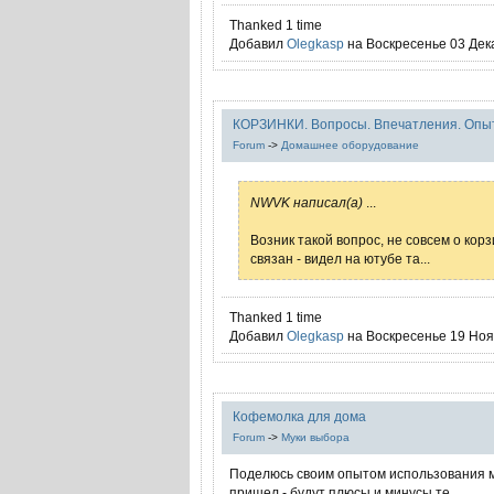
Thanked 1 time
Добавил
Olegkasp
на Воскресенье 03 Дека
КОРЗИНКИ. Вопросы. Впечатления. Опыт
Forum
->
Домашнее оборудование
NWVK написал(а)
...
Возник такой вопрос, не совсем о кор
связан - видел на ютубе та...
Thanked 1 time
Добавил
Olegkasp
на Воскресенье 19 Нояб
Кофемолка для дома
Forum
->
Муки выбора
Поделюсь своим опытом использования мн
пришел - будут плюсы и минусы те...