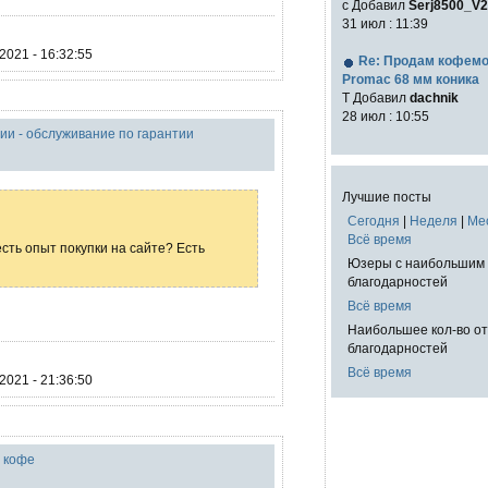
с Добавил
Serj8500_V2
31 июл : 11:39
2021 - 16:32:55
Re: Продам кофем
Promac 68 мм коника
T Добавил
dachnik
28 июл : 10:55
ии - обслуживание по гарантии
Лучшие посты
Сегодня
|
Неделя
|
Ме
Всё время
есть опыт покупки на сайте? Есть
Юзеры с наибольшим 
благодарностей
Всё время
Наибольшее кол-во о
благодарностей
Всё время
2021 - 21:36:50
о кофе