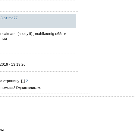
83 от md77
 caimano (scody ii) , mahlkoenig e65s и
ении
2019 - 13:19:26
на страницу
[
1
]
2
 помошь! Одним кликом.
!
022