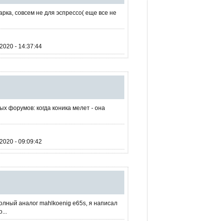
рка, совсем не для эспрессо( еще все не
020 - 14:37:44
ых форумов: когда коника мелет - она
020 - 09:09:42
олный аналог mahlkoenig e65s, я написал
...