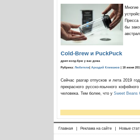
Многие
устройс
Пресса 
бы зако
австрал
Cold-Brew и PuckPuck
дрип колд-брю у вас дома
Рубрика:
Любители
|
Аркадий Климанов
| 18 июня 201
Сейчас разгар отпусков и лета 2019 го
прекрасного русско-язычного кофейног
человека. Тем более, что у
Sweet Beans 
Главная
|
Реклама на сайте
|
Новые стат