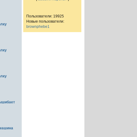
Пользователи: 19925
Новые пользователи:
олку
brownphebe1
олку
олку
вышибает
емашина