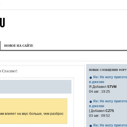
|
НОВОЕ НА САЙТЕ
новые сообщения фор
и Спасибо!:
Re: Не могу пригот
в джезве
Я Добавил
STVM
04 авг : 19:25
Re: Не могу пригот
в джезве
[ Добавил
CZ75
амм влияет на вкус больше, чем разброс
03 авг : 09:52
Re: Не могу пригот