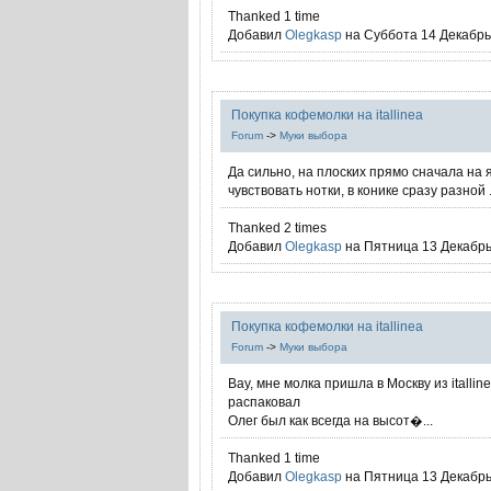
Thanked 1 time
Добавил
Olegkasp
на Суббота 14 Декабрь 
Покупка кофемолки на itallinea
Forum
->
Муки выбора
Да сильно, на плоских прямо сначала на
чувствовать нотки, в конике сразу разной .
Thanked 2 times
Добавил
Olegkasp
на Пятница 13 Декабрь 
Покупка кофемолки на itallinea
Forum
->
Муки выбора
Вау, мне молка пришла в Москву из italline
распаковал
Олег был как всегда на высот�...
Thanked 1 time
Добавил
Olegkasp
на Пятница 13 Декабрь 