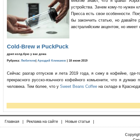
Многие знают, что я фанат Аэро
устройства. Зачем кому-то нужен к
Пресса есть свои особенности. По
бы закончить статью, но давайте 
австралийским акцентом, но имеет 
Cold-Brew и PuckPuck
дрип колд-брю у вас дома
Рубрика:
Любители
|
Аркадий Климанов
| 18 июня 2019
Сейчас разгар отпусков и лета 2019 года, я сижу в кофейне, где
прекрасного русско-язычного кофейного комьюнити, что я думаю 
человека. Тем более, что у
Sweet Beans Coffee
на складе в Краснода
Главная
|
Реклама на сайте
|
Новые статьи
|
Copyrig
Связ