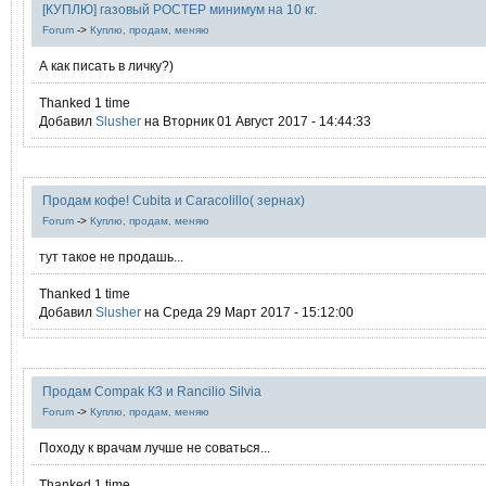
[КУПЛЮ] газовый РОСТЕР минимум на 10 кг.
Forum
->
Куплю, продам, меняю
А как писать в личку?)
Thanked 1 time
Добавил
Slusher
на Вторник 01 Август 2017 - 14:44:33
Продам кофе! Cubita и Caracolillo( зернах)
Forum
->
Куплю, продам, меняю
тут такое не продашь...
Thanked 1 time
Добавил
Slusher
на Среда 29 Март 2017 - 15:12:00
Продам Compak К3 и Rancilio Silvia
Forum
->
Куплю, продам, меняю
Походу к врачам лучше не соваться...
Thanked 1 time