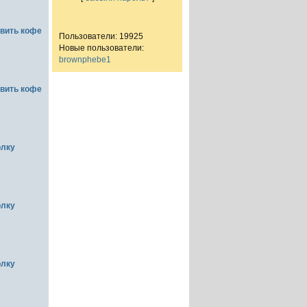
овить кофе
Пользователи: 19925
Новые пользователи:
brownphebe1
овить кофе
олку
олку
олку