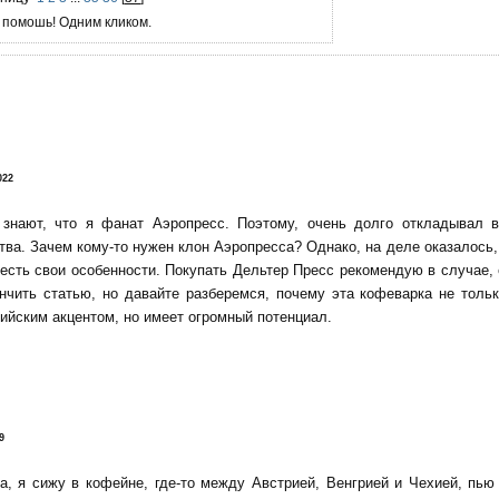
 помошь! Одним кликом.
!
022
 знают, что я фанат Аэропресс. Поэтому, очень долго откладывал 
тва. Зачем кому-то нужен клон Аэропресса? Однако, на деле оказалось, 
есть свои особенности. Покупать Дельтер Пресс рекомендую в случае,
нчить статью, но давайте разберемся, почему эта кофеварка не тольк
ийским акцентом, но имеет огромный потенциал.
9
да, я сижу в кофейне, где-то между Австрией, Венгрией и Чехией, пь