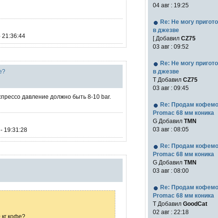
04 авг : 19:25
Re: Не могу пригот
в джезве
 21:36:44
[ Добавил
CZ75
03 авг : 09:52
Re: Не могу пригот
е?
в джезве
Т Добавил
CZ75
03 авг : 09:45
спрессо давление должно быть 8-10 bar.
Re: Продам кофем
Promac 68 мм коника
G Добавил
TMN
03 авг : 08:05
- 19:31:28
Re: Продам кофем
Promac 68 мм коника
G Добавил
TMN
03 авг : 08:00
Re: Продам кофем
Promac 68 мм коника
T Добавил
GoodCat
02 авг : 22:18
 кг кофе?