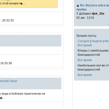
о этой конкрет�...
Re: Bezzera unica 
пробки
У Добавил
djek_Zhe
02 авг : 13:01
- 20:32:35
Лучшие посты
Сегодня
|
Неделя
|
Ме
Всё время
Юзеры с наибольшим 
благодарностей
Всё время
 16:35:38
Наибольшее кол-во о
благодарностей
Всё время
onelli Oscar
о вода в бойлере практически не
�...