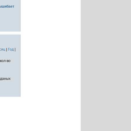
вышибает
сяц
|
Год
|
кол-во
тданых