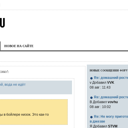
|
НОВОЕ НА САЙТЕ
новые сообщения фор
сибо!:
Re: домашний рост
v Добавил
VVK
й, вода не идёт
08 авг : 11:43
Re: домашний рост
В Добавил
vovhu
08 авг : 10:02
ы в бойлере низок. Это как-то
Re: Не могу пригот
в джезве
Я Добавил
STVM