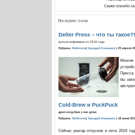
Скажи спасибо за
Последние статьи
Delter Press – что ты такое?
ручная кофеварка из 2018 года
Рубрика:
Любители
|
Аркадий Климанов
| 25 апреля 2
Многие
устройс
Пресса 
бы зако
австрал
Cold-Brew и PuckPuck
дрип колд-брю у вас дома
Рубрика:
Любители
|
Аркадий Климанов
| 18 июня 201
Сейчас разгар отпусков и лета 2019 го