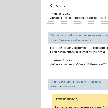
Отпустит...
Thanked 1 time
Добавил
Lem
на Четверг 07 Январь 2016 -
Nuova Simonelli Oscar давление в корзин
Forum
->
Домашнее оборудование
По стандартам института итальянского э
Если расширительный клапан (он сле�...
Thanked 2 times
Добавил
Lem
на Суббота 02 Январь 2016 
Кофемолка для рожковой кофеварки
Forum
->
Муки выбора
Dimitr написал(а)
...
Т.е. жернова рассчитаны на помол 100