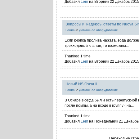
Добавил
Lem
на Вторник 22 Декабрь 2015 
Вопросы и, надеюсь, ответы по Nuova Sim
Forum
->
Домашнее оборудование
Если кнопка пролива нажата, вода должна
трехходовый клапан, то возможны...
Thanked 1 time
Добавил
Lem
на Вторник 22 Декабрь 2015 
Новый NS Oscar II
Forum
->
Домашнее оборудование
В Оскаре в сегда был и есть перепускной 
после помпы, а на входе в группу ( на...
Thanked 1 time
Добавил
Lem
на Понедельник 21 Декабрь 
Переход на стр