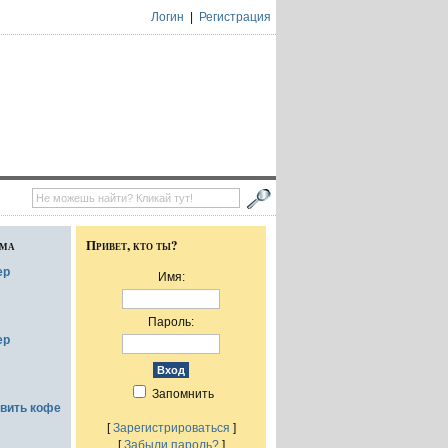
Логин
|
Регистрация
ума
Привет, кто ты?
ер
Имя:
Пароль:
ер
Запомнить
овить кофе
[
Зарегистрироваться
]
[
Забыли пароль?
]