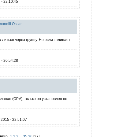
- 22:10:45
onelli Oscar
 литься через группу. Но если залипает
- 20:54:28
клапан (OPV), только он установлен не
2015 - 22:51:07
аницу
1
2
3
...
35
36
[
37
]