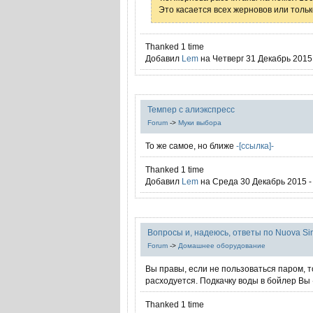
Это касается всех жерновов или тольк
Thanked 1 time
Добавил
Lem
на Четверг 31 Декабрь 2015 
Темпер с алиэкспресс
Forum
->
Муки выбора
То же самое, но ближе
-[ссылка]-
Thanked 1 time
Добавил
Lem
на Среда 30 Декабрь 2015 -
Вопросы и, надеюсь, ответы по Nuova Sim
Forum
->
Домашнее оборудование
Вы правы, если не пользоваться паром, т
расходуется. Подкачку воды в бойлер Вы 
Thanked 1 time