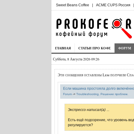
Sweet Beans Coffee
|
ACME CUPS Россия
ГЛАВНАЯ
СТАТЬИ ПРО КОФЕ
ФОРУМ
Суббота, 8 Августа 2026 09:26
Эти сообщения оставлены Lem получили Спа
Если машина простояла долго включённо
Forum
->
Troubleshooting. Решение проблем.
Экспрессо написал(а)
...
Есть ещё подозрение, что уровень вод
регулируется?