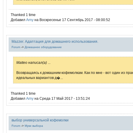
Thanked 1 time
Добавил
Arny
на Воскресенье 17 Сентябрь 2017 - 08:00:52
Mazzer. Адаптация для домашнего использования.
Forum
->
Домашнее оборудование
Matteo написал(а)
...
Возвращаясь к домашним кофемолкам. Как по мне - вот один из пра
идеальных вариантов д�...
Thanked 1 time
Добавил
Arny
на Среда 17 Май 2017 - 13:51:24
выбор универсальной кофемолки
Forum
->
Муки выбора