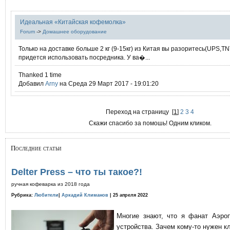
Идеальная «Китайская кофемолка»
Forum
->
Домашнее оборудование
Только на доставке больше 2 кг (9-15кг) из Китая вы разоритесь(UPS,TN
придется использовать посредника. У ва�...
Thanked 1 time
Добавил
Arny
на Среда 29 Март 2017 - 19:01:20
Переход на страницу
[
1
]
2
3
4
Скажи спасибо за помошь! Одним кликом.
Последние статьи
Delter Press – что ты такое?!
ручная кофеварка из 2018 года
Рубрика:
Любители
|
Аркадий Климанов
| 25 апреля 2022
Многие знают, что я фанат Аэро
устройства. Зачем кому-то нужен к