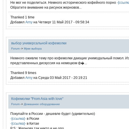
Не мог не поделиться. Немного исторического кофейного порно
-[ссылк
Обратите внимание на рисунок жерновов...
Thanked 1 time
Добавил
Arny
на Четверг 11 Май 2017 - 09:58:34
выбор универсальной кофемолки
Forum
->
Муки выбора
Немного оживлю тему про кофемолки дающие унимодальный помол. И
представленных дискуссия на немецком ф�...
Thanked 9 times
Добавил
Arny
на Среда 03 Май 2017 - 20:19:21
Кофемолки "From Asia with love"
Forum
->
Домашнее оборудование
Покупайте в России - дешевле будет (удивительно)
-[ссылка]-
в Росии
-[ссылка]-
в Китае
P.S.: Жернова так никто и не опо...