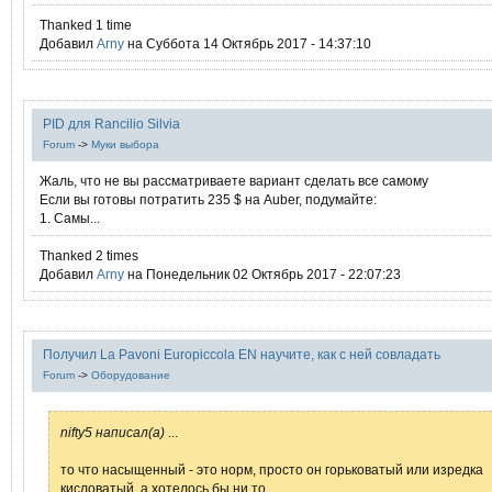
Thanked 1 time
Добавил
Arny
на Суббота 14 Октябрь 2017 - 14:37:10
PID для Rancilio Silvia
Forum
->
Муки выбора
Жаль, что не вы рассматриваете вариант сделать все самому
Если вы готовы потратить 235 $ на Auber, подумайте:
1. Самы...
Thanked 2 times
Добавил
Arny
на Понедельник 02 Октябрь 2017 - 22:07:23
Получил La Pavoni Europiccola EN научите, как с ней совладать
Forum
->
Оборудование
nifty5 написал(а)
...
то что насыщенный - это норм, просто он горьковатый или изредка
кисловатый, а хотелось бы ни то...