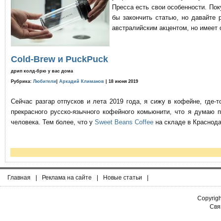
Пресса есть свои особенности. По
бы закончить статью, но давайте 
австралийским акцентом, но имеет 
Cold-Brew и PuckPuck
дрип колд-брю у вас дома
Рубрика:
Любители
|
Аркадий Климанов
| 18 июня 2019
Сейчас разгар отпусков и лета 2019 года, я сижу в кофейне, где
прекрасного русско-язычного кофейного комьюнити, что я думаю 
человека. Тем более, что у
Sweet Beans Coffee
на складе в Краснода
Главная
|
Реклама на сайте
|
Новые статьи
|
Copyrig
Связ