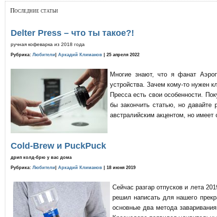
Последние статьи
Delter Press – что ты такое?!
ручная кофеварка из 2018 года
Рубрика:
Любители
|
Аркадий Климанов
| 25 апреля 2022
Многие знают, что я фанат Аэро
устройства. Зачем кому-то нужен к
Пресса есть свои особенности. По
бы закончить статью, но давайте 
австралийским акцентом, но имеет 
Cold-Brew и PuckPuck
дрип колд-брю у вас дома
Рубрика:
Любители
|
Аркадий Климанов
| 18 июня 2019
Сейчас разгар отпусков и лета 201
решил написать для нашего прекр
основные два метода заваривания