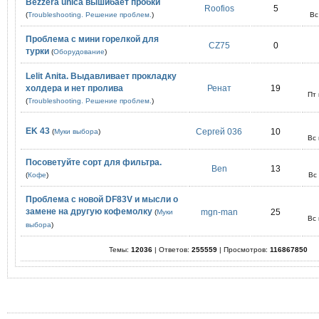
Bezzera unica вышибает пробки
Roofios
5
(
Troubleshooting. Решение проблем.
)
Вс
Проблема с мини горелкой для
CZ75
0
турки
(
Оборудование
)
Lelit Anita. Выдавливает прокладку
холдера и нет пролива
Ренат
19
Пт
(
Troubleshooting. Решение проблем.
)
EK 43
Сергей 036
10
(
Муки выбора
)
Вс
Посоветуйте сорт для фильтра.
Ben
13
(
Кофе
)
Вс
Проблема с новой DF83V и мысли о
замене на другую кофемолку
mgn-man
25
(
Муки
Вс
выбора
)
Темы:
12036
| Ответов:
255559
| Просмотров:
116867850