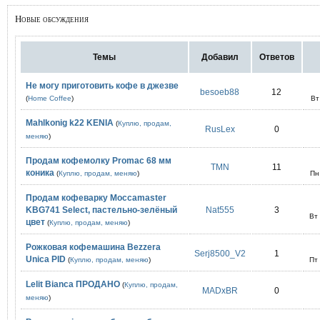
Новые обсуждения
Темы
Добавил
Ответов
Не могу приготовить кофе в джезве
besoeb88
12
(
Home Coffee
)
Вт
Mahlkonig k22 KENIA
(
Куплю, продам,
RusLex
0
меняю
)
Продам кофемолку Promac 68 мм
TMN
11
коника
(
Куплю, продам, меняю
)
Пн
Продам кофеварку Moccamaster
KBG741 Select, пастельно-зелёный
Nat555
3
Вт
цвет
(
Куплю, продам, меняю
)
Рожковая кофемашина Bezzera
Serj8500_V2
1
Unica PID
(
Куплю, продам, меняю
)
Пт
Lelit Bianca ПРОДАНО
(
Куплю, продам,
MADxBR
0
меняю
)