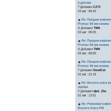
в джезве
Т Добавил
CZ75
03 авг : 09:45
Re: Продам кофем
Promac 68 мм коника
G Добавил
TMN
03 авг : 08:05
Re: Продам кофем
Promac 68 мм коника
G Добавил
TMN
03 авг : 08:00
Re: Продам кофем
Promac 68 мм коника
T Добавил
GoodCat
02 авг : 22:18
Re: Bezzera unica 
пробки
У Добавил
djek_Zhe
02 авг : 13:01
Re: Рожковая коф
Bezzera Unica PID