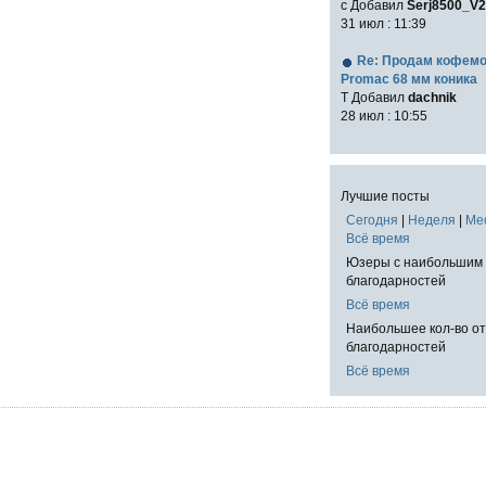
с Добавил
Serj8500_V2
31 июл : 11:39
Re: Продам кофем
Promac 68 мм коника
T Добавил
dachnik
28 июл : 10:55
Лучшие посты
Сегодня
|
Неделя
|
Ме
Всё время
Юзеры с наибольшим 
благодарностей
Всё время
Наибольшее кол-во о
благодарностей
Всё время
!