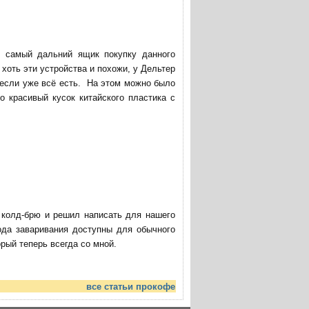
в самый дальний ящик покупку данного
хоть эти устройства и похожи, у Дельтер
 если уже всё есть. На этом можно было
о красивый кусок китайского пластика с
ю колд-брю и решил написать для нашего
ода заваривания доступны для обычного
ый теперь всегда со мной.
все статьи прокофе