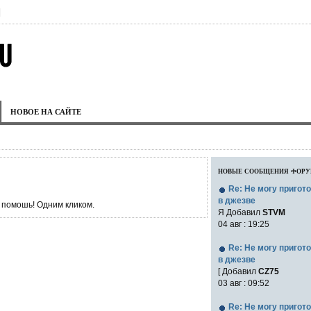
|
НОВОЕ НА САЙТЕ
новые сообщения фор
Re: Не могу пригот
в джезве
 помошь! Одним кликом.
Я Добавил
STVM
04 авг : 19:25
Re: Не могу пригот
в джезве
[ Добавил
CZ75
03 авг : 09:52
Re: Не могу пригот