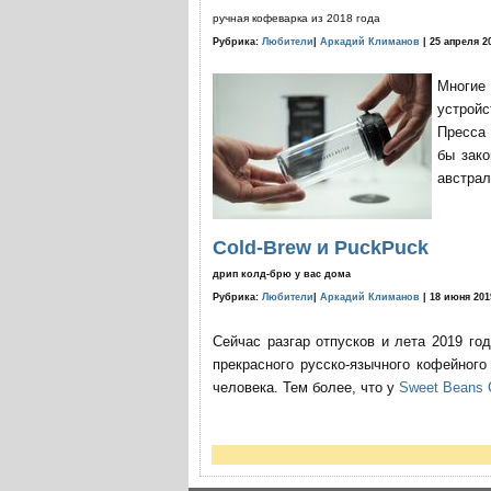
ручная кофеварка из 2018 года
Рубрика:
Любители
|
Аркадий Климанов
| 25 апреля 2
Многие
устройс
Пресса 
бы зако
австрал
Cold-Brew и PuckPuck
дрип колд-брю у вас дома
Рубрика:
Любители
|
Аркадий Климанов
| 18 июня 201
Сейчас разгар отпусков и лета 2019 го
прекрасного русско-язычного кофейног
человека. Тем более, что у
Sweet Beans 