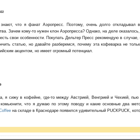
022
 знают, что я фанат Аэропресс. Поэтому, очень долго откладывал 
тва. Зачем кому-то нужен клон Аэропресса? Однако, на деле оказалось, 
есть свои особенности. Покупать Дельтер Пресс рекомендую в случае,
нчить статью, но давайте разберемся, почему эта кофеварка не тольк
ийским акцентом, но имеет огромный потенциал.
9
да, я сижу в кофейне, где-то между Австрией, Венгрией и Чехией, пь
о комьюнити, что я думаю по этому поводу и какие основные два мет
Coffee
на складе в Краснодаре появился удивительный PUCKPUCK, котор