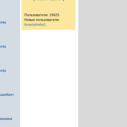
Пользователи: 19925
Новые пользователи:
олку
brownphebe1
олку
олку
вышибает
емашина