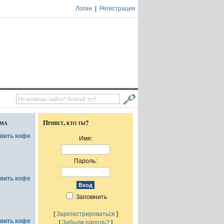
Логин
|
Регистрация
ума
Привет, кто ты?
овить кофе
Имя:
Пароль:
овить кофе
Запомнить
[
Зарегистрироваться
]
овить кофе
[
Забыли пароль?
]