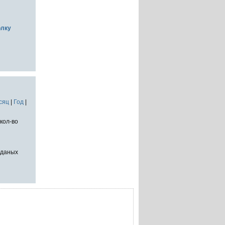
олку
сяц
|
Год
|
кол-во
тданых