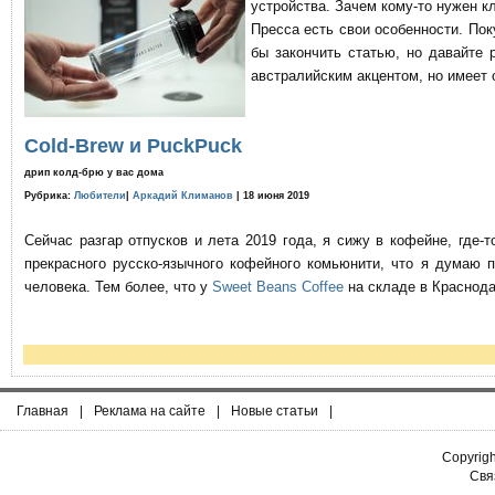
устройства. Зачем кому-то нужен к
Пресса есть свои особенности. По
бы закончить статью, но давайте 
австралийским акцентом, но имеет 
Cold-Brew и PuckPuck
дрип колд-брю у вас дома
Рубрика:
Любители
|
Аркадий Климанов
| 18 июня 2019
Сейчас разгар отпусков и лета 2019 года, я сижу в кофейне, где
прекрасного русско-язычного кофейного комьюнити, что я думаю 
человека. Тем более, что у
Sweet Beans Coffee
на складе в Краснода
Главная
|
Реклама на сайте
|
Новые статьи
|
Copyrig
Связ