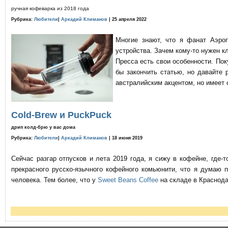
ручная кофеварка из 2018 года
Рубрика:
Любители
|
Аркадий Климанов
| 25 апреля 2022
Многие знают, что я фанат Аэро
устройства. Зачем кому-то нужен к
Пресса есть свои особенности. По
бы закончить статью, но давайте 
австралийским акцентом, но имеет 
Cold-Brew и PuckPuck
дрип колд-брю у вас дома
Рубрика:
Любители
|
Аркадий Климанов
| 18 июня 2019
Сейчас разгар отпусков и лета 2019 года, я сижу в кофейне, где
прекрасного русско-язычного кофейного комьюнити, что я думаю 
человека. Тем более, что у
Sweet Beans Coffee
на складе в Краснода