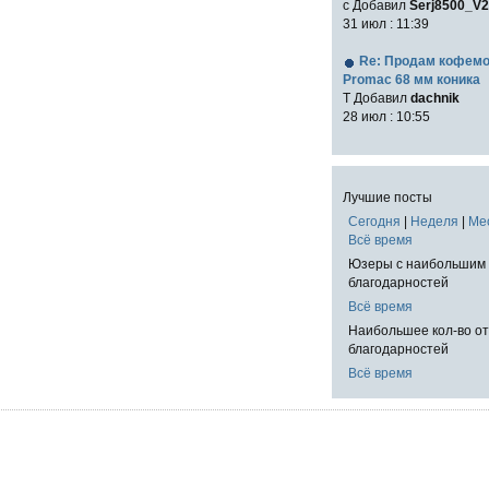
с Добавил
Serj8500_V2
31 июл : 11:39
Re: Продам кофем
Promac 68 мм коника
T Добавил
dachnik
28 июл : 10:55
Лучшие посты
Сегодня
|
Неделя
|
Ме
Всё время
Юзеры с наибольшим 
благодарностей
Всё время
Наибольшее кол-во о
благодарностей
Всё время
!