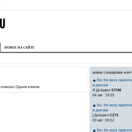
|
НОВОЕ НА САЙТЕ
новые сообщения фор
Re: Не могу пригот
в джезве
 помошь! Одним кликом.
Я Добавил
STVM
04 авг : 19:25
Re: Не могу пригот
в джезве
[ Добавил
CZ75
03 авг : 09:52
Re: Не могу пригот