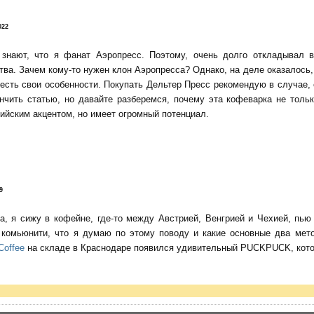
022
 знают, что я фанат Аэропресс. Поэтому, очень долго откладывал 
тва. Зачем кому-то нужен клон Аэропресса? Однако, на деле оказалось, 
есть свои особенности. Покупать Дельтер Пресс рекомендую в случае,
нчить статью, но давайте разберемся, почему эта кофеварка не тольк
ийским акцентом, но имеет огромный потенциал.
9
да, я сижу в кофейне, где-то между Австрией, Венгрией и Чехией, пь
о комьюнити, что я думаю по этому поводу и какие основные два мет
Coffee
на складе в Краснодаре появился удивительный PUCKPUCK, котор