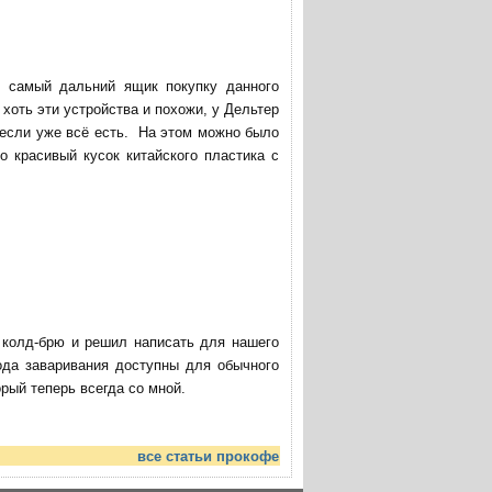
в самый дальний ящик покупку данного
хоть эти устройства и похожи, у Дельтер
 если уже всё есть. На этом можно было
о красивый кусок китайского пластика с
ю колд-брю и решил написать для нашего
ода заваривания доступны для обычного
ый теперь всегда со мной.
все статьи прокофе