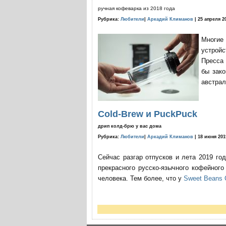
ручная кофеварка из 2018 года
Рубрика:
Любители
|
Аркадий Климанов
| 25 апреля 2
Многие
устройс
Пресса 
бы зако
австрал
Cold-Brew и PuckPuck
дрип колд-брю у вас дома
Рубрика:
Любители
|
Аркадий Климанов
| 18 июня 201
Сейчас разгар отпусков и лета 2019 го
прекрасного русско-язычного кофейног
человека. Тем более, что у
Sweet Beans 