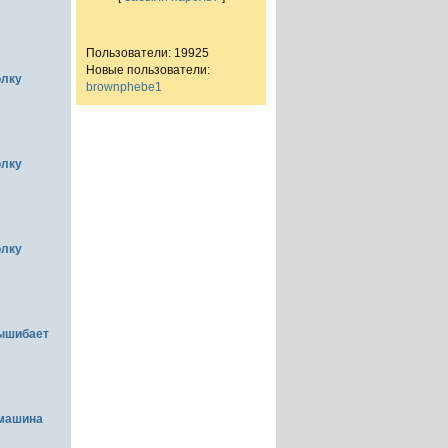
Пользователи: 19925
Новые пользователи:
олку
brownphebe1
олку
олку
вышибает
емашина