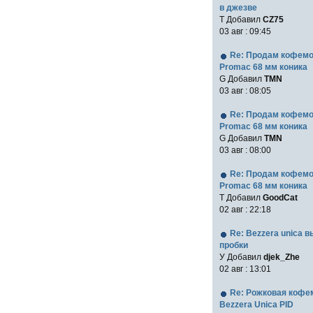
в джезве
Т Добавил
CZ75
03 авг : 09:45
Re: Продам кофем
Promac 68 мм коника
G Добавил
TMN
03 авг : 08:05
Re: Продам кофем
Promac 68 мм коника
G Добавил
TMN
03 авг : 08:00
Re: Продам кофем
Promac 68 мм коника
T Добавил
GoodCat
02 авг : 22:18
Re: Bezzera unica 
пробки
У Добавил
djek_Zhe
02 авг : 13:01
Re: Рожковая коф
Bezzera Unica PID