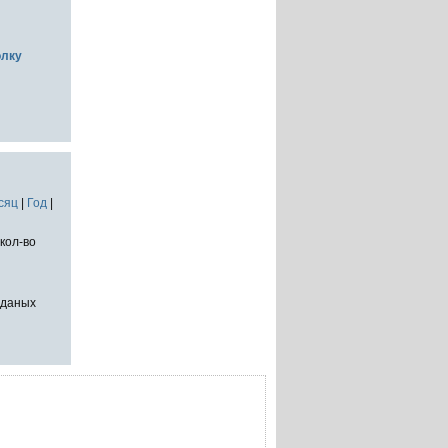
олку
сяц
|
Год
|
кол-во
тданых