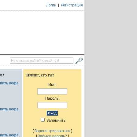
Логин
|
Регистрация
ума
Привет, кто ты?
овить кофе
Имя:
Пароль:
овить кофе
Запомнить
[
Зарегистрироваться
]
овить кофе
[
Забыли пароль?
]