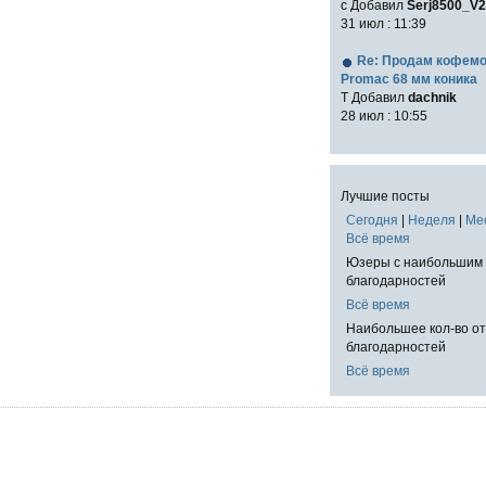
с Добавил
Serj8500_V2
31 июл : 11:39
Re: Продам кофем
Promac 68 мм коника
T Добавил
dachnik
28 июл : 10:55
Лучшие посты
Сегодня
|
Неделя
|
Ме
Всё время
Юзеры с наибольшим 
благодарностей
Всё время
Наибольшее кол-во о
благодарностей
Всё время
!