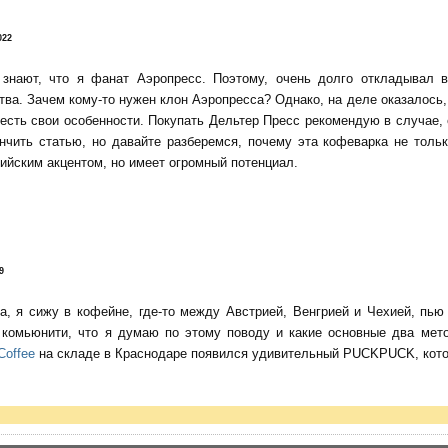
022
 знают, что я фанат Аэропресс. Поэтому, очень долго откладывал 
тва. Зачем кому-то нужен клон Аэропресса? Однако, на деле оказалось, 
есть свои особенности. Покупать Дельтер Пресс рекомендую в случае,
нчить статью, но давайте разберемся, почему эта кофеварка не тольк
ийским акцентом, но имеет огромный потенциал.
9
да, я сижу в кофейне, где-то между Австрией, Венгрией и Чехией, пь
о комьюнити, что я думаю по этому поводу и какие основные два мет
Coffee
на складе в Краснодаре появился удивительный PUCKPUCK, котор