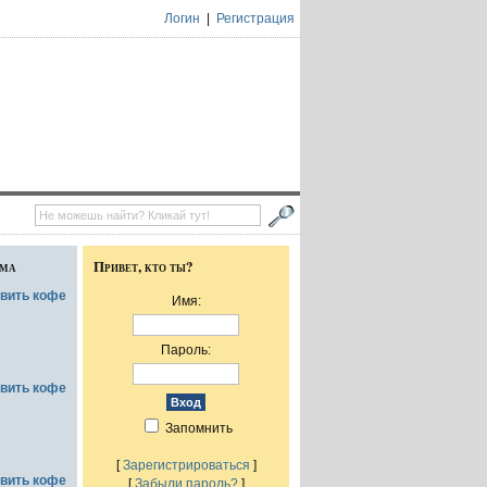
Логин
|
Регистрация
ума
Привет, кто ты?
овить кофе
Имя:
Пароль:
овить кофе
Запомнить
[
Зарегистрироваться
]
овить кофе
[
Забыли пароль?
]