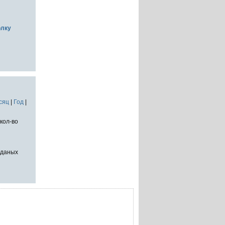
олку
сяц
|
Год
|
кол-во
тданых