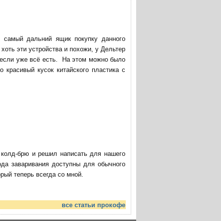
в самый дальний ящик покупку данного
хоть эти устройства и похожи, у Дельтер
 если уже всё есть. На этом можно было
о красивый кусок китайского пластика с
ю колд-брю и решил написать для нашего
ода заваривания доступны для обычного
ый теперь всегда со мной.
все статьи прокофе