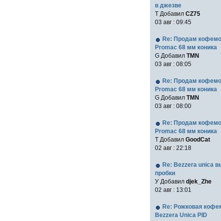
в джезве
Т Добавил
CZ75
03 авг : 09:45
Re: Продам кофем
Promac 68 мм коника
G Добавил
TMN
03 авг : 08:05
Re: Продам кофем
Promac 68 мм коника
G Добавил
TMN
03 авг : 08:00
Re: Продам кофем
Promac 68 мм коника
T Добавил
GoodCat
02 авг : 22:18
Re: Bezzera unica 
пробки
У Добавил
djek_Zhe
02 авг : 13:01
Re: Рожковая коф
Bezzera Unica PID