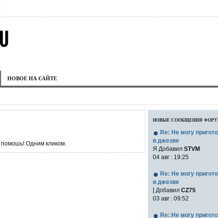
|
НОВОЕ НА САЙТЕ
новые сообщения фор
Re: Не могу пригот
в джезве
 помошь! Одним кликом.
Я Добавил
STVM
04 авг : 19:25
Re: Не могу пригот
в джезве
[ Добавил
CZ75
03 авг : 09:52
Re: Не могу пригот