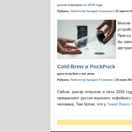
ручная кофеварка из 2018 года
Рубрика:
Любители
|
Аркадий Климанов
| 25 апреля 2
Многие
устройс
Пресса 
бы зако
австрал
Cold-Brew и PuckPuck
дрип колд-брю у вас дома
Рубрика:
Любители
|
Аркадий Климанов
| 18 июня 201
Сейчас разгар отпусков и лета 2019 го
прекрасного русско-язычного кофейног
человека. Тем более, что у
Sweet Beans 