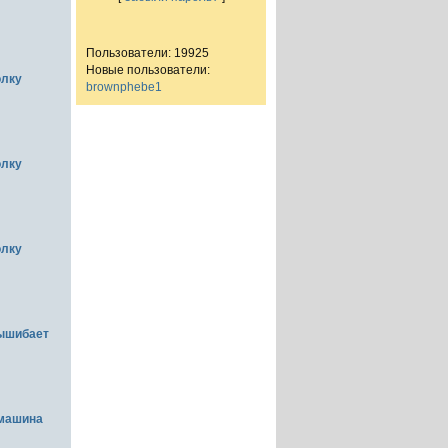
Пользователи: 19925
Новые пользователи:
олку
brownphebe1
олку
олку
вышибает
емашина