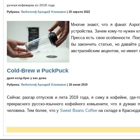
ручная кофеварка из 2018 года
Рубрика:
Любители
|
Аркадий Климанов
| 25 апреля 2022
Многие знают, что я фанат Аэро
устройства. Зачем кому-то нужен к
Пресса есть свои особенности. По
бы закончить статью, но давайте 
австралийским акцентом, но имеет 
Cold-Brew и PuckPuck
дрип колд-брю у вас дома
Рубрика:
Любители
|
Аркадий Климанов
| 18 июня 2019
Сейчас разгар отпусков и лета 2019 года, я сижу в кофейне, где
прекрасного русско-язычного кофейного комьюнити, что я думаю 
человека. Тем более, что у
Sweet Beans Coffee
на складе в Краснода