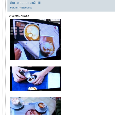
Латте-арт он-лайн III
Forum
->
Espresso
c чемпионата