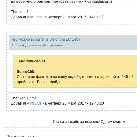
на ебее много рем комплектов (3 резинки + сетка\фильтр)
Thanked 1 time
Добавил
Alk93rus
на Четверг 23 Март 2017 - 14:01:17
что можно выжать из Delonghi EC 145?
Forum
->
Домашнее оборудование
TMN написал(а)
...
Sunny155:
Совсем не факт, что на вашу подойдет рожок с корзиной от 145-ой, 
пробовать. Если подойде...
Thanked 1 time
Добавил
Alk93rus
на Четверг 23 Март 2017 - 12:43:20
Скажи спасибо за помошь! Одним кликом.
Последние статьи