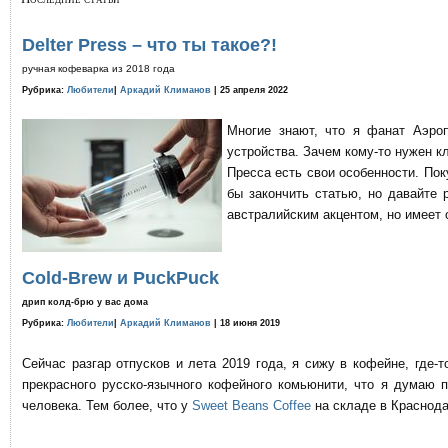
Delter Press – что ты такое?!
ручная кофеварка из 2018 года
Рубрика:
Любители
|
Аркадий Климанов
| 25 апреля 2022
Многие знают, что я фанат Аэро
устройства. Зачем кому-то нужен к
Пресса есть свои особенности. По
бы закончить статью, но давайте 
австралийским акцентом, но имеет 
Cold-Brew и PuckPuck
дрип колд-брю у вас дома
Рубрика:
Любители
|
Аркадий Климанов
| 18 июня 2019
Сейчас разгар отпусков и лета 2019 года, я сижу в кофейне, где
прекрасного русско-язычного кофейного комьюнити, что я думаю 
человека. Тем более, что у
Sweet Beans Coffee
на складе в Краснода