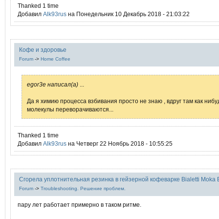
Thanked 1 time
Добавил
Alk93rus
на Понедельник 10 Декабрь 2018 - 21:03:22
Кофе и здоровье
Forum
->
Home Coffee
egor3e написал(а)
...
Да я химию процесса взбивания просто не знаю , вдруг там как нибу
молекулы переворачиваются...
Thanked 1 time
Добавил
Alk93rus
на Четверг 22 Ноябрь 2018 - 10:55:25
Сгорела уплотнительная резинка в гейзерной кофеварке Bialetti Moka 
Forum
->
Troubleshooting. Решение проблем.
пару лет работает примерно в таком ритме.