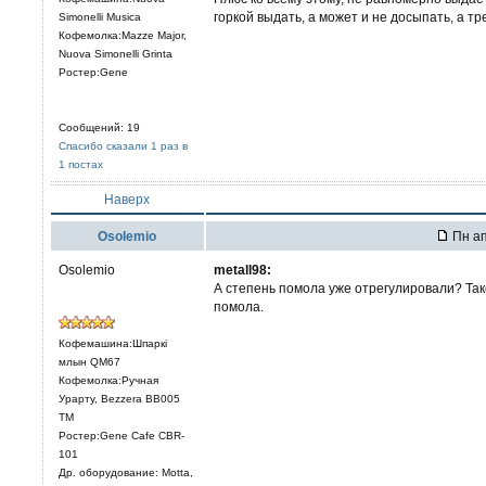
горкой выдать, а может и не досыпать, а т
Simonelli Musica
Кофемолка:Mazze Major,
Nuova Simonelli Grinta
Ростер:Gene
Сообщений: 19
Спасибо сказали 1 раз в
1 постах
Наверх
Osolemio
Пн ап
Osolemio
metall98:
А степень помола уже отрегулировали? Так
помола.
Кофемашина:Шпаркi
млын QM67
Кофемолка:Ручная
Урарту, Bezzera BB005
TM
Ростер:Gene Cafe CBR-
101
Др. оборудование: Motta,