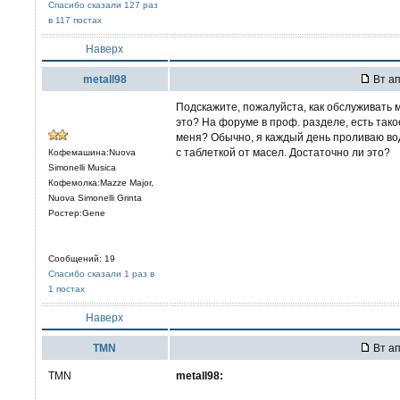
Спасибо сказали 127 раз
в 117 постах
Наверх
metall98
Вт ап
Подскажите, пожалуйста, как обслуживать м
это? На форуме в проф. разделе, есть такое
меня? Обычно, я каждый день проливаю вод
с таблеткой от масел. Достаточно ли это?
Кофемашина:Nuova
Simonelli Musica
Кофемолка:Mazze Major,
Nuova Simonelli Grinta
Ростер:Gene
Сообщений: 19
Спасибо сказали 1 раз в
1 постах
Наверх
TMN
Вт ап
TMN
metall98: