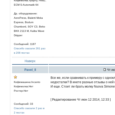
Кофемолка:Урарту, Feld2,
ECM S-Automatik 64
Др. оборудование:
AeroPress, Bialetti Moka
Express, Bodum
Chambord, SOY C3, Beko
BKK 2113 M, Kalita Wave
Dripper
Сообщений: 1187
Спасибо сказали 261 раз
в 208 постах
Наверх
Pavel_ll
Чт ию
Все же, если сравнивать к примеру с одно
недостатки? В инете разные отзывы о ней
Кофемашина:Incanto
И еще. Стоит ли брать молку Nuova Simone
Кофемолка:Нет
Ростер:Нет
[ Редактирование Чт июн 12 2014, 12:33 ]
Сообщений: 33
Спасибо сказали 2 раз в
2 постах