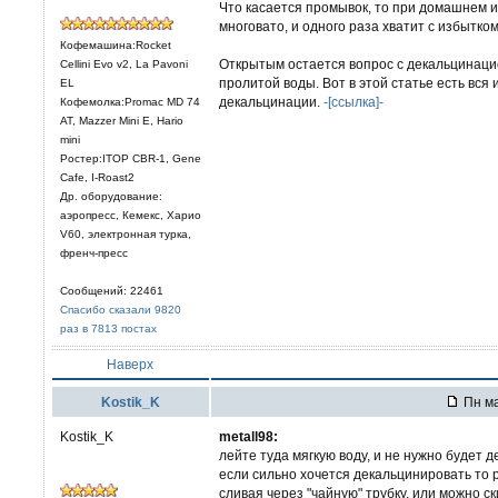
Что касается промывок, то при домашнем 
многовато, и одного раза хватит с избытком
Кофемашина:Rocket
Открытым остается вопрос с декальцинацией
Cellini Evo v2, La Pavoni
пролитой воды. Вот в этой статье есть вся
EL
декальцинации.
-[ссылка]-
Кофемолка:Promac MD 74
AT, Mazzer Mini E, Hario
mini
Ростер:ITOP CBR-1, Gene
Cafe, I-Roast2
Др. оборудование:
аэропресс, Кемекс, Харио
V60, электронная турка,
френч-пресс
Сообщений: 22461
Спасибо сказали 9820
раз в 7813 постах
Наверх
Kostik_K
Пн ма
Kostik_K
metall98:
лейте туда мягкую воду, и не нужно будет 
если сильно хочется декальцинировать то 
сливая через "чайную" трубку. или можно с