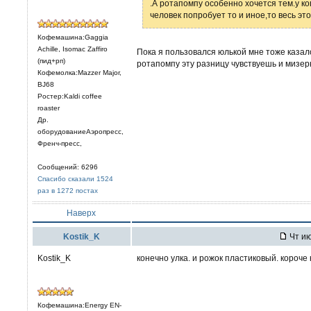
.А ротапомпу особенно хочется тем.у ког
человек попробует то и иное,то весь эт
Кофемашина:Gaggia
Achille, Isomac Zaffiro
Пока я пользовался юлькой мне тоже казал
(пид+рп)
ротапомпу эту разницу чувствуешь и мизерн
Кофемолка:Mazzer Major,
BJ68
Ростер:Kaldi coffee
roaster
Др.
оборудованиеАэропресс,
Френч-пресс,
Сообщений: 6296
Спасибо сказали 1524
раз в 1272 постах
Наверх
Kostik_K
Чт ию
Kostik_K
конечно улка. и рожок пластиковый. короче 
Кофемашина:Energy EN-