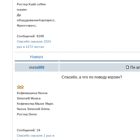
Ростер:Kaldi coffee
roaster
Др.
оборудованиеАэропресс,
Френч-пресс,
Сообщений: 6296
Спасибо сказали 1524
раз в 1272 постах
Наверх
metall98
Пн ап
Спасибо, а что по поводу корзин?
Кофемашина:Nuova
Simonelli Musica
Кофемолка:Mazze Major,
Nuova Simonelli Grinta
Ростер:Gene
Сообщений: 19
Спасибо сказали 1 раз в