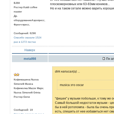
BJ68
плоскожерновных или 63-83мм коников...
Ростер:Kaldi coffee
Но и на таком сетапе можно варить хороший
roaster
Др.
оборудованиеАэропресс,
Френч-пресс,
Сообщений: 6296
Спасибо сказали 1524
раз в 1272 постах
Наверх
metall98
Пн ап
dirk написал(а)
...
Кофемашина:Nuova
Simonelli Musica
musica это oscar
Кофемолка:Mazze Major,
Nuova Simonelli Grinta
Ростер:Gene
"фишек" у музыки побольше, к тому же о
Самый большой недостаток музыки - цен
бы в ней ротопомпа - была бы очень пр
Сообщений: 19
есть, спешить от нее избавиться нет см