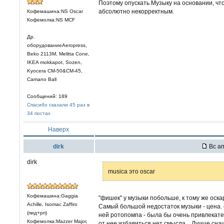
Поэтому опускать Музыку на основании, что о
абсолютно некорректным.
Кофемашина:NS Oscar
Кофемолка:NS MCF
Др.
оборудованиеAeropress,
Beko 2113M, Melitta Cone,
IKEA mokkapot, Sozen,
Kyocera CM-50&CM-45,
Camano Ball
Сообщений: 189
Спасибо сказали 45 раз в
34 постах
Наверх
dirk
Вс ап
dirk
musica это oscar
Кофемашина:Gaggia
"фишек" у музыки побольше, к тому же оска
Achille, Isomac Zaffiro
Самый большой недостаток музыки - цена. 
(пид+рп)
ней ротопомпа - была бы очень привлекате
Кофемолка:Mazzer Major,
от нее избавиться нет смысла... Лучше сна