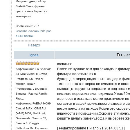
Медная турка, гейзер
Bialetti Class, френч-
пресс, сталь бариста с
темперами
Сообщений: 707
Спасибо сказали 205 раз
в 148 постах
Наверх
Ignas
Пн ап
metall98:
Взвесьте нужное вам для закладки в фильтр
Кофемашина:La Spaziale
фильтра,положите их в
S1 Mini Vivaldi II, Swiss
бункер для зерен,подставьте холдер с филь
Progress, La Pavoni
тех пор,пока все зерна не смелются и помо
Mignon, Braun
емкость,которую вы подставите под носик 
Professional , Brugnetti
никакого перемола или недомола.У вас 50
Simona , Faema Family
жерновов и остатка в молке практически не
First...
остается в вашей молке,просто взвесьте с
Кофемолка:FAEMA MC99 ,
весом помола на выходе.Комки это скорее 
Cimbali MAX, CIMBALI
влажности в помещении.Освойте эту молку,к
(WMF) MD6, Mahlkonig
решите делать замену,тогда и выберете ж
Guatemala, Santos 55,
Faema 6, Gaggia
[ Редактирование Пн апр 21 2014, 03:51 ]
Bella,Jura Rio Espresso,