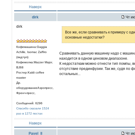
Наверх
dirk
Чт ию
dirk
Все же, если сравнивать к примеру с о
основные недостатки?
Кофемашина:Gaggia
Achille, Isomac Zaffiro
Сравнивать данную машинку надо с машина
(пид+рп)
находится в одном ценовом диапазоне.
Кофемолка:Mazzer Major,
К недостаткам можно отнести тип помпы, 
BJ68
отсутствие прединфузии. Так же, судя по 
Ростер:Kaldi coffee
остальных...
roaster
Др.
оборудованиеАэропресс,
Френч-пресс,
Сообщений: 6296
Спасибо сказали 1524
раз в 1272 постах
Наверх
Pavel_ll
Чт ию