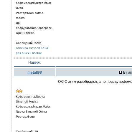
Кофемолка:Mazzer Major,
BJ68
Ростер:Kaldi coffee
roaster
Др.
оборудованиеАэропресс,
Френч-пресс,
Сообщений: 6296
Спасибо сказали 1524
раз в 1272 постах
Наверх
metall98
Вт ап
ОК! С этим разобрался, а по поводу кофемо
Кофемашина:Nuova
Simonelli Musica
Кофемолка:Mazze Major,
Nuova Simonelli Grinta
Ростер:Gene
Сообщений: 19