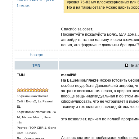
Спасибо сказали 1 раз в
уровня 75-83 мм плоскожерновных или 6
1 постах
Но и на таком сетапе можно варить хоро
Спасибо за совет.
Посоветуйте пожалуйста молку, (для дома, 
апгрейдить только машину, и если возможн
понял, что форумчане довольны брендом "
Наверх
TMN
Пн ап
TMN
metall98:
На Вашем комплекте можно готовить беско
особых неудобств. Дальнейший апгрейд, ч
затрат в несколько килоевро, а прирост ка
вообще вещь индивидуальная и об этом име
Кофемашина:Rocket
сформулировать, что не устраивает в имею
Cellini Evo v2, La Pavoni
технику и технологию, наслаждайтесь коф
EL
Кофемолка:Promac MD 74
AT, Mazzer Mini E, Hario
это позволяет, причем по полной программ
mini
Ростер:ITOP CBR-1, Gene
Cafe, I-Roast2
А с неясностями и проблемами добро пожало
Др. оборудование: