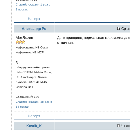
Спасибо сказали 1 раз в
1 постах
Наверх
Александр Ро
Ср ап
AlexRozen
Да, в принципе, нормальная кофемолка для 
отличная.
Кофемашина:NS Oscar
Кофемолка:NS MCF
Др.
оборудованиеAeropress,
Beko 2113M, Melitta Cone,
IKEA mokkapot, Sozen,
Kyocera CM-50&CM-45,
Camano Ball
Сообщений: 189
Спасибо сказали 45 раз в
34 постах
Наверх
Kostik_K
Чт ап