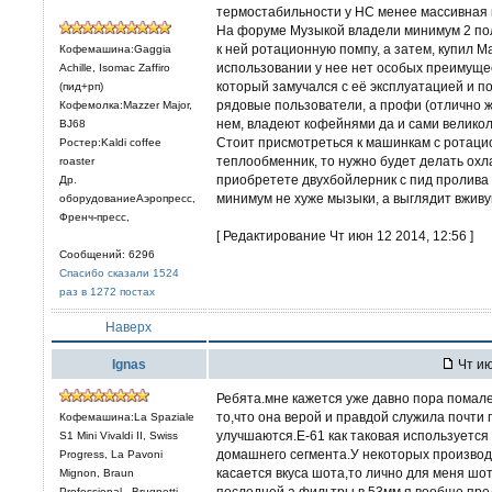
термостабильности у НС менее массивная г
На форуме Музыкой владели минимум 2 пол
к ней ротационную помпу, а затем, купил 
Кофемашина:Gaggia
использовании у нее нет особых преимущес
Achille, Isomac Zaffiro
который замучался с её эксплуатацией и п
(пид+рп)
рядовые пользователи, а профи (отлично ж
Кофемолка:Mazzer Major,
нем, владеют кофейнями да и сами великоле
BJ68
Стоит присмотреться к машинкам с ротаци
Ростер:Kaldi coffee
теплообменник, то нужно будет делать охл
roaster
приобретете двухбойлерник с пид пролива 
Др.
минимум не хуже мызыки, а выглядит вживую
оборудованиеАэропресс,
Френч-пресс,
[ Редактирование Чт июн 12 2014, 12:56 ]
Сообщений: 6296
Спасибо сказали 1524
раз в 1272 постах
Наверх
Ignas
Чт ию
Ребята.мне кажется уже давно пора помале
то,что она верой и правдой служила почти 
Кофемашина:La Spaziale
улучшаются.Е-61 как таковая используется
S1 Mini Vivaldi II, Swiss
домашнего сегмента.У некоторых производи
Progress, La Pavoni
касается вкуса шота,то лично для меня шот
Mignon, Braun
последней,а фильтры в 53мм я вообще пред
Professional , Brugnetti