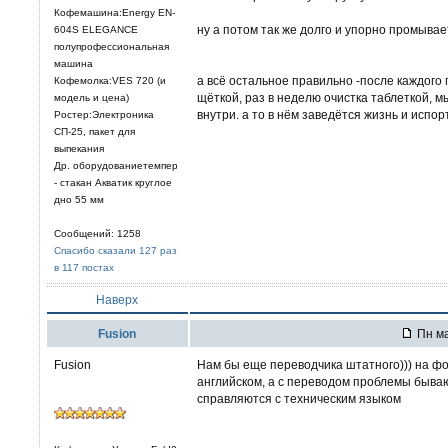
Кофемашина:Energy EN-
ну а потом так же долго и упорно промывае
604S ELEGANCE
полупрофессиональная
машина
а всё остальное правильно -после каждого 
Кофемолка:VES 720 (и
щёткой, раз в неделю очистка таблеткой, м
модель и цена)
внутри. а то в нём заведётся жизнь и испо
Ростер:Электроника
СП-25, пакет для
выпекания
Др. оборудованиетемпер
- стакан Акватик круглое
дно 55 мм
Сообщений: 1258
Спасибо сказали 127 раз
в 117 постах
Наверх
Fusion
Пн ма
Fusion
Нам бы еще переводчика штатного))) на фо
английском, а с переводом проблемы бываю
справляются с техническим языком