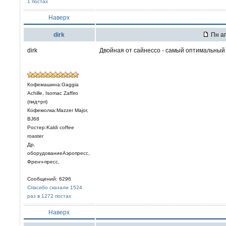
1 постах
Наверх
dirk
Пн ап
dirk
Двойная от сайнессо - самый оптимальный 
Кофемашина:Gaggia
Achille, Isomac Zaffiro
(пид+рп)
Кофемолка:Mazzer Major,
BJ68
Ростер:Kaldi coffee
roaster
Др.
оборудованиеАэропресс,
Френч-пресс,
Сообщений: 6296
Спасибо сказали 1524
раз в 1272 постах
Наверх