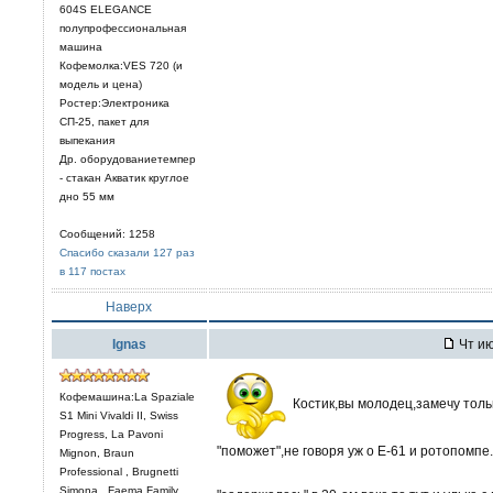
604S ELEGANCE
полупрофессиональная
машина
Кофемолка:VES 720 (и
модель и цена)
Ростер:Электроника
СП-25, пакет для
выпекания
Др. оборудованиетемпер
- стакан Акватик круглое
дно 55 мм
Сообщений: 1258
Спасибо сказали 127 раз
в 117 постах
Наверх
Ignas
Чт ию
Кофемашина:La Spaziale
Костик,вы молодец,замечу только
S1 Mini Vivaldi II, Swiss
Progress, La Pavoni
"поможет",не говоря уж о Е-61 и ротопомп
Mignon, Braun
Professional , Brugnetti
Simona , Faema Family