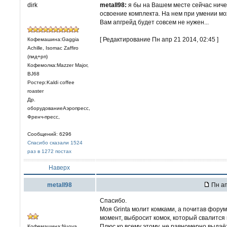
dirk
metall98:
я бы на Вашем месте сейчас ничег
освоение комплекта. На нем при умении м
Вам апгрейд будет совсем не нужен...
[ Редактирование Пн апр 21 2014, 02:45 ]
Кофемашина:Gaggia
Achille, Isomac Zaffiro
(пид+рп)
Кофемолка:Mazzer Major,
BJ68
Ростер:Kaldi coffee
roaster
Др.
оборудованиеАэропресс,
Френч-пресс,
Сообщений: 6296
Спасибо сказали 1524
раз в 1272 постах
Наверх
metall98
Пн ап
Спасибо.
Моя Grinta молит комками, а почитав форум
момент, выбросит комок, который свалится н
Плюс ко всему этому, не равномерно выдаёт
Кофемашина:Nuova