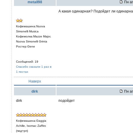
metall98
Пн ап
А какая одинарная? Подойдет ли одинарная
Кофемашина:Nuova
Simonelli Musica
Кофемолка:Mazze Major,
Nuova Simonelli Grinta
Ростер:Gene
Сообщений: 19
Спасибо сказали 1 раз в
1 постах
Наверх
dirk
Пн ап
dirk
подойдет
Кофемашина:Gaggia
Achille, Isomac Zaffiro
(пид+рп)