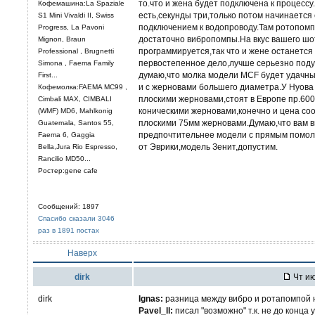
то.что и жена будет подключена к процес
Кофемашина:La Spaziale
есть,секунды три,только потом начинается
S1 Mini Vivaldi II, Swiss
подключением к водопроводу.Там ротопом
Progress, La Pavoni
достаточно вибропомпы.На вкус вашего шо
Mignon, Braun
программируется,так что и жене останется
Professional , Brugnetti
первостепенное дело,лучше серьезно подум
Simona , Faema Family
думаю,что молка модели MCF будет удачны
First...
и с жерновами большего диаметра.У Нуова
Кофемолка:FAEMA MC99 ,
плоскими жерновами,стоят в Европе пр.60
Cimbali MAX, CIMBALI
коническими жерновами,конечно и цена соо
(WMF) MD6, Mahlkonig
плоскими 75мм жерновами.Думаю,что вам в
Guatemala, Santos 55,
предпочтительнее модели с прямым помоло
Faema 6, Gaggia
от Эврики,модель Зенит,допустим.
Bella,Jura Rio Espresso,
Rancilio MD50...
Ростер:gene cafe
Сообщений: 1897
Спасибо сказали 3046
раз в 1891 постах
Наверх
dirk
Чт ию
dirk
Ignas:
разница между вибро и ротапомпой н
Pavel_ll:
писал "возможно" т.к. не до конца