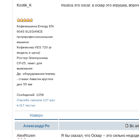
Kostik_K
musica это oscar. а оскар это игрушка, впр
Кофемашина:Energy EN-
604S ELEGANCE
полупрофессиональная
машина
Кофемолка:VES 720 (и
модель и цена)
Ростер:Электроника
СП-25, пакет для
выпекания
Др. оборудованиетемпер
- стакан Акватик круглое
дно 55 мм
Сообщений: 1258
Спасибо сказали 127 раз
в 117 постах
Наверх
Александр Ро
Вс ап
AlexRozen
Я бы сказал, что Оскар -- это сильно нед