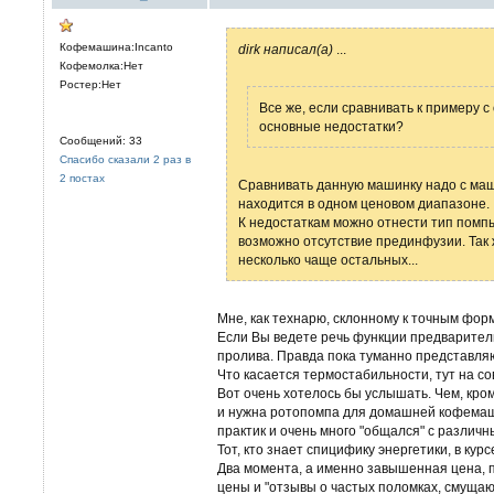
Кофемашина:Incanto
dirk написал(а)
...
Кофемолка:Нет
Ростер:Нет
Все же, если сравнивать к примеру 
основные недостатки?
Сообщений: 33
Спасибо сказали 2 раз в
2 постах
Сравнивать данную машинку надо с маш
находится в одном ценовом диапазоне.
К недостаткам можно отнести тип помп
возможно отсутствие прединфузии. Так
несколько чаще остальных...
Мне, как технарю, склонному к точным фор
Если Вы ведете речь функции предваритель
пролива. Правда пока туманно представляю
Что касается термостабильности, тут на с
Вот очень хотелось бы услышать. Чем, кро
и нужна ротопомпа для домашней кофемаш
практик и очень много "общался" с разли
Тот, кто знает спицифику энергетики, в курс
Два момента, а именно завышенная цена, 
цены и "отзывы о частых поломках, смущают