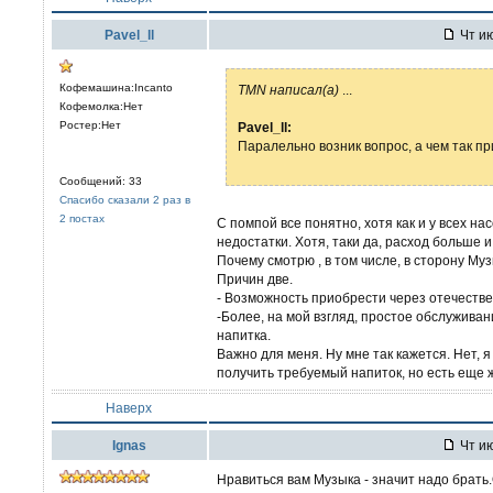
Pavel_ll
Чт ию
Кофемашина:Incanto
TMN написал(а)
...
Кофемолка:Нет
Ростер:Нет
Pavel_ll:
Паралельно возник вопрос, а чем так п
Сообщений: 33
Спасибо сказали 2 раз в
2 постах
С помпой все понятно, хотя как и у всех н
недостатки. Хотя, таки да, расход больше 
Почему смотрю , в том числе, в сторону Му
Причин две.
- Возможность приобрести через отечестве
-Более, на мой взгляд, простое обслужива
напитка.
Важно для меня. Ну мне так кажется. Нет, 
получить требуемый напиток, но есть еще 
Наверх
Ignas
Чт ию
Нравиться вам Музыка - значит надо брат