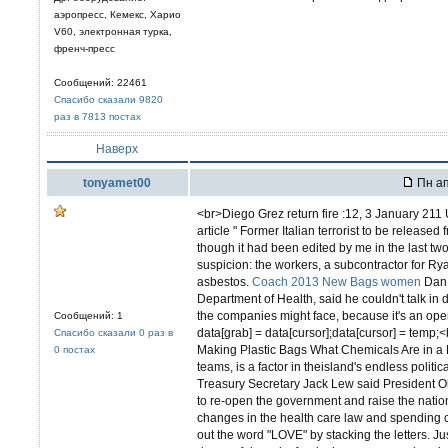
аэропресс, Кемекс, Харио
V60, электронная турка,
френч-пресс
Сообщений: 22461
Спасибо сказали 9820
раз в 7813 постах
Наверх
tonyamet00
Пн ап
<br>Diego Grez return fire :12, 3 January 211 
article " Former Italian terrorist to be release
though it had been edited by me in the last t
suspicion: the workers, a subcontractor for R
asbestos.
Coach 2013 New Bags women
Dan M
Department of Health, said he couldn't talk in d
the companies might face, because it's an ope
Сообщений: 1
data[grab] = data[cursor];data[cursor] = temp
Спасибо сказали 0 раз в
Making Plastic Bags What Chemicals Are in a P
0 постах
teams, is a factor in theisland's endless polit
Treasury Secretary Jack Lew said President Ob
to re-open the government and raise the natio
changes in the health care law and spending 
out the word "LOVE" by stacking the letters. Ju