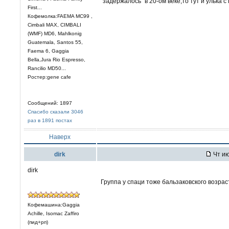
"задержалось" в 20-ом веке,то тут и улька
First...
Кофемолка:FAEMA MC99 ,
Cimbali MAX, CIMBALI
(WMF) MD6, Mahlkonig
Guatemala, Santos 55,
Faema 6, Gaggia
Bella,Jura Rio Espresso,
Rancilio MD50...
Ростер:gene cafe
Сообщений: 1897
Спасибо сказали 3046
раз в 1891 постах
Наверх
dirk
Чт ию
dirk
Группа у спаци тоже бальзаковского возра
Кофемашина:Gaggia
Achille, Isomac Zaffiro
(пид+рп)