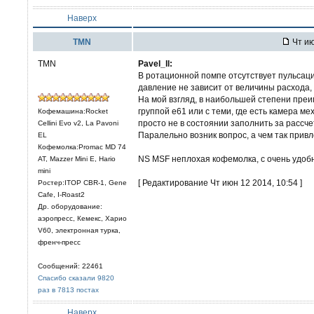
Наверх
TMN
Чт ию
TMN
Pavel_ll:
В ротационной помпе отсутствует пульсаци
давление не зависит от величины расхода,
На мой взгляд, в наибольшей степени пре
группой е61 или с теми, где есть камера 
Кофемашина:Rocket
просто не в состоянии заполнить за рассче
Cellini Evo v2, La Pavoni
Паралельно возник вопрос, а чем так прив
EL
Кофемолка:Promac MD 74
NS MSF неплохая кофемолка, с очень удоб
AT, Mazzer Mini E, Hario
mini
[ Редактирование Чт июн 12 2014, 10:54 ]
Ростер:ITOP CBR-1, Gene
Cafe, I-Roast2
Др. оборудование:
аэропресс, Кемекс, Харио
V60, электронная турка,
френч-пресс
Сообщений: 22461
Спасибо сказали 9820
раз в 7813 постах
Наверх