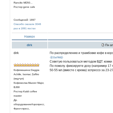
Rancilio MD50...
Ростер:gene cafe
Сообщений: 1897
Спасибо сказали 3046
раз в 1891 постах
Наверх
dirk
Пн ап
dirk
По распределению и трамбовке кофе в кор
-[ссылка]-
Советую пользоваться методом ВДТ. комки 
По помолу. фиксируете дозу (например 17 
50-55 мл.(вместе с крема) эспрессо за 23-
Кофемашина:Gaggia
Achille, Isomac Zaffiro
(пид+рп)
Кофемолка:Mazzer Major,
BJ68
Ростер:Kaldi coffee
roaster
Др.
оборудованиеАэропресс,
Френч-пресс,