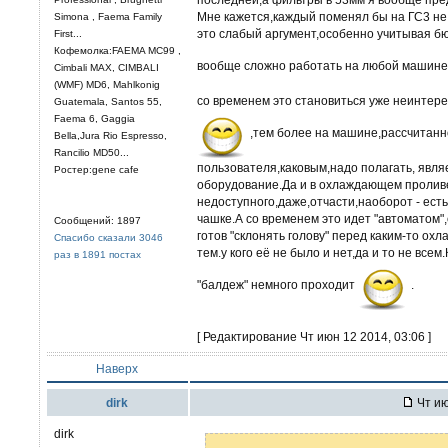
Мне кажется,каждый поменял бы на ГС3 не т
Simona , Faema Family
это слабый аргумент,особенно учитывая бю
First...
Кофемолка:FAEMA MC99 ,
вообще сложно работать на любой машин
Cimbali MAX, CIMBALI
(WMF) MD6, Mahlkonig
со временем это становиться уже неинтерес
Guatemala, Santos 55,
Faema 6, Gaggia
,тем более на машине,рассчитанн
Bella,Jura Rio Espresso,
Rancilio MD50...
пользователя,каковым,надо полагать, яв
Ростер:gene cafe
оборудование.Да и в охлаждающем проливе
недоступного,даже,отчасти,наоборот - есть
чашке.А со временем это идет "автоматом",
Сообщений: 1897
готов "склонять голову" перед каким-то о
Спасибо сказали 3046
тем.у кого её не было и нет,да и то не всем
раз в 1891 постах
"балдеж" немного проходит
.
[ Редактирование Чт июн 12 2014, 03:06 ]
Наверх
dirk
Чт ию
dirk