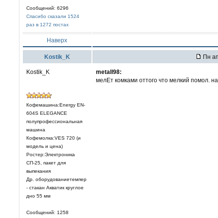
Сообщений: 6296
Спасибо сказали 1524
раз в 1272 постах
Наверх
Kostik_K
Пн ап
Kostik_K
metall98:
мелЕт комками оттого что мелкий помол. на
Кофемашина:Energy EN-
604S ELEGANCE
полупрофессиональная
машина
Кофемолка:VES 720 (и
модель и цена)
Ростер:Электроника
СП-25, пакет для
выпекания
Др. оборудованиетемпер
- стакан Акватик круглое
дно 55 мм
Сообщений: 1258