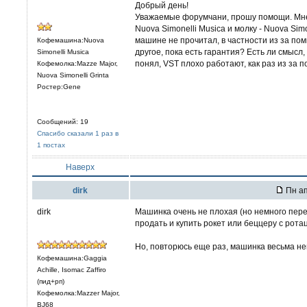
Добрый день!
Уважаемые форумчани, прошу помощи. Мне 
Nuova Simonelli Musica и молку - Nuova Sim
машине не прочитал, в частности из за помп
Кофемашина:Nuova
другое, пока есть гарантия? Есть ли смысл
Simonelli Musica
понял, VST плохо работают, как раз из за 
Кофемолка:Mazze Major,
Nuova Simonelli Grinta
Ростер:Gene
Сообщений: 19
Спасибо сказали 1 раз в
1 постах
Наверх
dirk
Пн ап
dirk
Машинка очень не плохая (но немного пере
продать и купить рокет или беццеру с рот
Но, повторюсь еще раз, машинка весьма не
Кофемашина:Gaggia
Achille, Isomac Zaffiro
(пид+рп)
Кофемолка:Mazzer Major,
BJ68