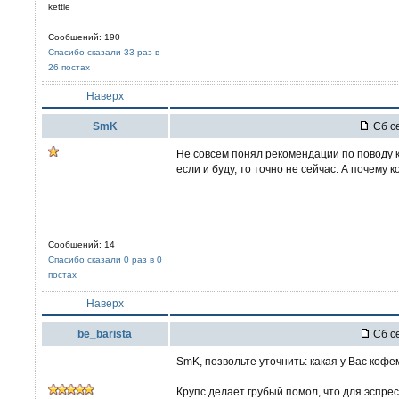
kettle
Сообщений: 190
Спасибо сказали 33 раз в
26 постах
Наверх
SmK
Сб се
Не совсем понял рекомендации по поводу к
если и буду, то точно не сейчас. А почему 
Сообщений: 14
Спасибо сказали 0 раз в 0
постах
Наверх
be_barista
Сб се
SmK, позвольте уточнить: какая у Вас коф
Крупс делает грубый помол, что для эспре