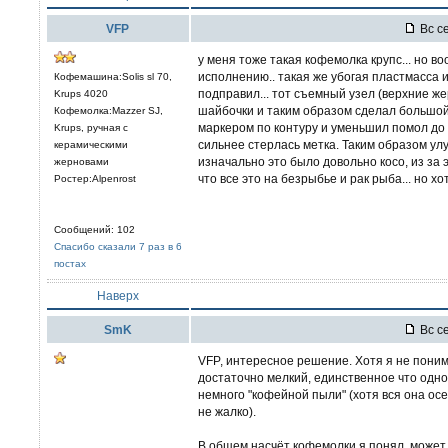
VFP
Вс се
у меня тоже такая кофемолка крупс... но 
исполнению.. такая же убогая пластмасса 
Кофемашина:Solis sl 70,
подправил... тот съемный узел (верхние же
Krups 4020
шайбочки и таким образом сделал большой
Кофемолка:Mazzer SJ,
маркером по контуру и уменьшил помол до 
Krups, ручная с
сильнее стерлась метка. Таким образом ул
керамическими
изначально это было довольно косо, из за
жерновами
что все это на безрыбье и рак рыба... но хот
Ростер:Alpenrost
Сообщений: 102
Спасибо сказали 7 раз в 6
постах
Наверх
SmK
Вс се
VFP, интересное решение. Хотя я не пони
достаточно мелкий, единственное что одно
немного "кофейной пыли" (хотя вся она осе
не жалко).
В общем насчёт кофемолки я понял, может