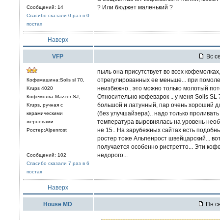
? Или бюджет маленький ?
Сообщений: 14
Спасибо сказали 0 раз в 0
постах
Наверх
VFP
Вс се
пыль она присутствует во всех кофемолках,
отрегулированных ее меньше... при помоле
Кофемашина:Solis sl 70,
неизбежно.. это можно только молотый пото
Krups 4020
Относительно кофеварок .. у меня Solis SL 
Кофемолка:Mazzer SJ,
большой и латунный, пар очень хороший для
Krups, ручная с
(без улучшайзера).. надо только проливат
керамическими
температура выровнялась на уровень необх
жерновами
не 15.. На зарубежных сайтах есть подобны
Ростер:Alpenrost
ростер тоже Альпенрост швейцарский... в
получается особенно ристретто... Эти коф
недорого...
Сообщений: 102
Спасибо сказали 7 раз в 6
постах
Наверх
House MD
Пн се