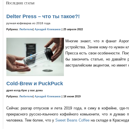
Последние статьи
Delter Press – что ты такое?!
ручная кофеварка из 2018 года
Рубрика:
Любители
|
Аркадий Климанов
| 25 апреля 2022
Многие знают, что я фанат Аэро
устройства. Зачем кому-то нужен к
Пресса есть свои особенности. По
бы закончить статью, но давайте 
австралийским акцентом, но имеет 
Cold-Brew и PuckPuck
дрип колд-брю у вас дома
Рубрика:
Любители
|
Аркадий Климанов
| 18 июня 2019
Сейчас разгар отпусков и лета 2019 года, я сижу в кофейне, где
прекрасного русско-язычного кофейного комьюнити, что я думаю 
человека. Тем более, что у
Sweet Beans Coffee
на складе в Краснода