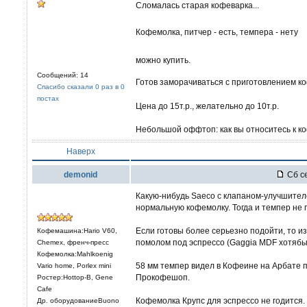
Сломалась старая кофеварка...
Кофемолка, питчер - есть, темпера - нету
можно купить.
Сообщений: 14
Готов заморачиваться с приготовлением к
Спасибо сказали 0 раз в 0
постах
Цена до 15т.р., желательно до 10т.р.
Небольшой оффтоп: как вы относитесь к 
Наверх
demonid
Сб се
Какую-нибудь Saeco с клапаном-улучшителе
нормальную кофемолку. Тогда и темпер не 
Если готовы более серьезно подойти, то из
Кофемашина:Hario V60,
помолом под эспрессо (Gaggia MDF хотябы
Chemex, френч-пресс
Кофемолка:Mahlkoenig
58 мм темпер видел в Кофеине на Арбате пр
Vario home, Porlex mini
Прокофешоп.
Ростер:Hottop-B, Gene
Cafe
Кофемолка Крупс для эспрессо не годится.
Др. оборудованиеBuono