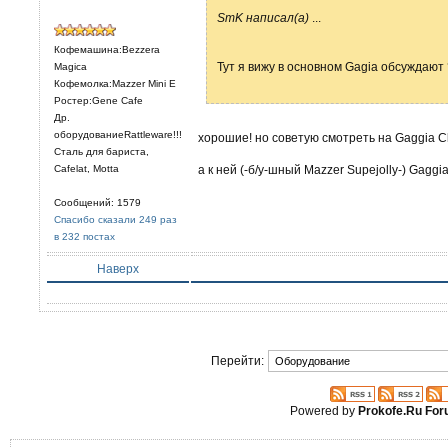
SmK написал(а)
...
Кофемашина:Bezzera
Тут я вижу в основном Gagia обсужда
Magica
Кофемолка:Mazzer Mini E
Ростер:Gene Cafe
Др.
оборудованиеRattleware!!!
хорошие! но советую смотреть на Gaggia Cl
Сталь для бариста,
Cafelat, Motta
а к ней (-б/у-шный Mazzer Supejolly-) Gagg
Сообщений: 1579
Спасибо сказали 249 раз
в 232 постах
Наверх
Перейти:
Powered by
Prokofe.Ru Fo