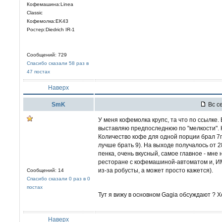
Кофемашина:Linea
Classic
Кофемолка:EK43
Ростер:Diedrich IR-1
Сообщений: 729
Спасибо сказали 58 раз в
47 постах
Наверх
SmK
Вс се
У меня кофемолка крупс, та что по ссылке.
выставляю предпоследнюю по "мелкости". Н
Количество кофе для одной порции брал 7гр
лучше брать 9). На выходе получалось от 2
пенка, очень вкусный, самое главное - мн
ресторане с кофемашиной-автоматом и, ИМ
из-за робусты, а может просто кажется).
Сообщений: 14
Спасибо сказали 0 раз в 0
постах
Тут я вижу в основном Gagia обсуждают 
Наверх