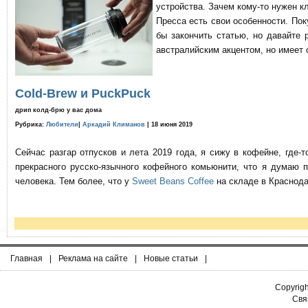
устройства. Зачем кому-то нужен к
Пресса есть свои особенности. По
бы закончить статью, но давайте 
австралийским акцентом, но имеет 
Cold-Brew и PuckPuck
дрип колд-брю у вас дома
Рубрика:
Любители
|
Аркадий Климанов
| 18 июня 2019
Сейчас разгар отпусков и лета 2019 года, я сижу в кофейне, где
прекрасного русско-язычного кофейного комьюнити, что я думаю 
человека. Тем более, что у
Sweet Beans Coffee
на складе в Краснода
Главная
|
Реклама на сайте
|
Новые статьи
|
Copyrig
Связ