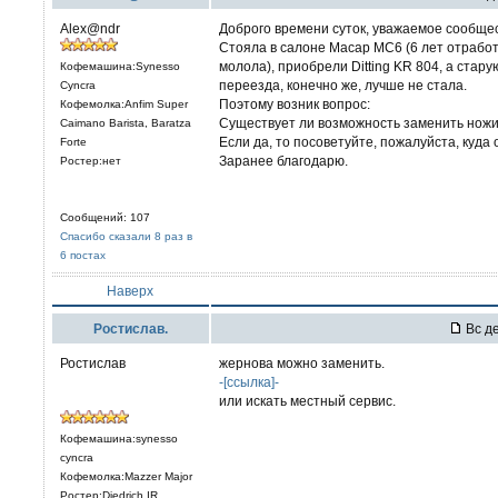
Alex@ndr
Доброго времени суток, уважаемое сообщес
Стояла в салоне Macap MC6 (6 лет отработ
молола), приобрели Ditting KR 804, а стару
Кофемашина:Synesso
переезда, конечно же, лучше не стала.
Cyncra
Поэтому возник вопрос:
Кофемолка:Anfim Super
Существует ли возможность заменить нож
Caimano Barista, Baratza
Если да, то посоветуйте, пожалуйста, куда
Forte
Заранее благодарю.
Ростер:нет
Сообщений: 107
Спасибо сказали 8 раз в
6 постах
Наверх
Ростислав.
Вс де
Ростислав
жернова можно заменить.
-[ссылка]-
или искать местный сервис.
Кофемашина:synesso
cyncra
Кофемолка:Mazzer Major
Ростер:Diedrich IR