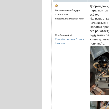
Добрый день,
пара, притом
Кофемашина:Gaggia
всё ок.
Cubika 2006
Человек, отда
Кофемолка:Mischief M40
начались вот
Полагаю проб
всё работает)
Буду очень р
Сообщений: 4
хз что до мен
Спасибо сказали 0 раз в
понятно)...
0 постах