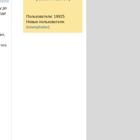
у до
роде
Пользователи: 19925
Новые пользователи:
brownphebe1
ил,
 что