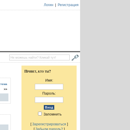
Логин
|
Регистрация
Привет, кто ты?
Имя:
 тема
>>
Пароль:
Запомнить
[
Зарегистрироваться
]
[
Забыли пароль?
]