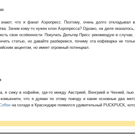
022
 знают, что я фанат Аэропресс. Поэтому, очень долго откладывал 
тва. Зачем кому-то нужен клон Аэропресса? Однако, на деле оказалось, 
есть свои особенности. Покупать Дельтер Пресс рекомендую в случае,
нчить статью, но давайте разберемся, почему эта кофеварка не тольк
ийским акцентом, но имеет огромный потенциал.
9
да, я сижу в кофейне, где-то между Австрией, Венгрией и Чехией, пь
о комьюнити, что я думаю по этому поводу и какие основные два мет
Coffee
на складе в Краснодаре появился удивительный PUCKPUCK, котор