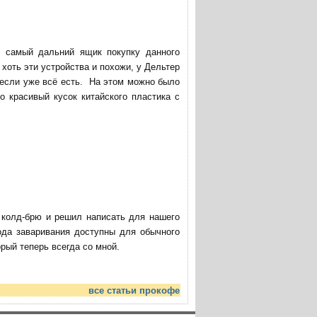
в самый дальний ящик покупку данного
хоть эти устройства и похожи, у Дельтер
 если уже всё есть. На этом можно было
о красивый кусок китайского пластика с
ю колд-брю и решил написать для нашего
ода заваривания доступны для обычного
ый теперь всегда со мной.
все статьи прокофе