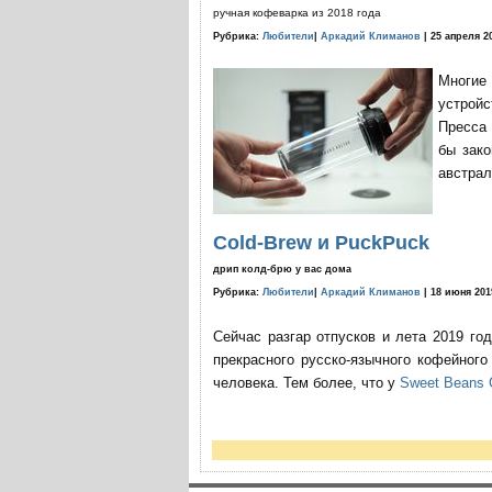
ручная кофеварка из 2018 года
Рубрика:
Любители
|
Аркадий Климанов
| 25 апреля 2
Многие
устройс
Пресса 
бы зако
австрал
Cold-Brew и PuckPuck
дрип колд-брю у вас дома
Рубрика:
Любители
|
Аркадий Климанов
| 18 июня 201
Сейчас разгар отпусков и лета 2019 го
прекрасного русско-язычного кофейног
человека. Тем более, что у
Sweet Beans 