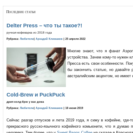
Последние статьи
Delter Press – что ты такое?!
ручная кофеварка из 2018 года
Рубрика:
Любители
|
Аркадий Климанов
| 25 апреля 2022
Многие знают, что я фанат Аэро
устройства. Зачем кому-то нужен к
Пресса есть свои особенности. По
бы закончить статью, но давайте 
австралийским акцентом, но имеет 
Cold-Brew и PuckPuck
дрип колд-брю у вас дома
Рубрика:
Любители
|
Аркадий Климанов
| 18 июня 2019
Сейчас разгар отпусков и лета 2019 года, я сижу в кофейне, где
прекрасного русско-язычного кофейного комьюнити, что я думаю 
человека. Тем более, что у
Sweet Beans Coffee
на складе в Краснода