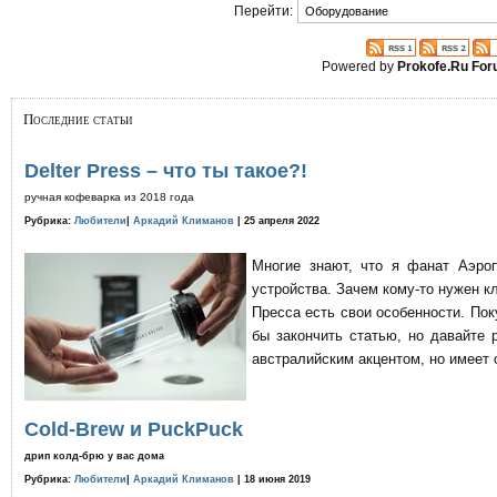
Перейти:
Powered by
Prokofe.Ru Fo
Последние статьи
Delter Press – что ты такое?!
ручная кофеварка из 2018 года
Рубрика:
Любители
|
Аркадий Климанов
| 25 апреля 2022
Многие знают, что я фанат Аэро
устройства. Зачем кому-то нужен к
Пресса есть свои особенности. По
бы закончить статью, но давайте 
австралийским акцентом, но имеет 
Cold-Brew и PuckPuck
дрип колд-брю у вас дома
Рубрика:
Любители
|
Аркадий Климанов
| 18 июня 2019