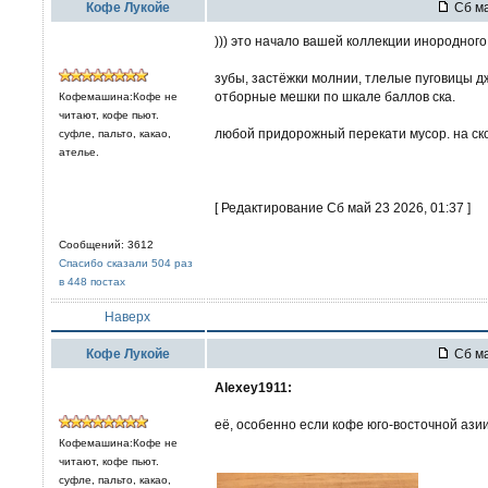
Кофе Лукойе
Сб ма
))) это начало вашей коллекции инородного
зубы, застёжки молнии, тлелые пуговицы дж
отборные мешки по шкале баллов ска.
Кофемашина:Кофе не
читают, кофе пьют.
любой придорожный перекати мусор. на ск
суфле, пальто, какао,
ателье.
[ Редактирование Сб май 23 2026, 01:37 ]
Сообщений: 3612
Спасибо сказали 504 раз
в 448 постах
Наверх
Кофе Лукойе
Сб ма
Alexey1911:
её, особенно если кофе юго-восточной азии
Кофемашина:Кофе не
читают, кофе пьют.
суфле, пальто, какао,