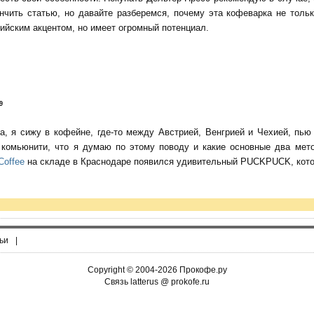
нчить статью, но давайте разберемся, почему эта кофеварка не тольк
ийским акцентом, но имеет огромный потенциал.
9
да, я сижу в кофейне, где-то между Австрией, Венгрией и Чехией, пь
о комьюнити, что я думаю по этому поводу и какие основные два мет
Coffee
на складе в Краснодаре появился удивительный PUCKPUCK, котор
ьи
|
Copyright © 2004-2026 Прокофе.ру
Связь latterus @ prokofe.ru