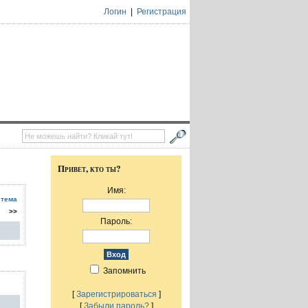
Логин
|
Регистрация
Привет, кто ты?
Имя:
 тема
>>
Пароль:
Запомнить
[
Зарегистрироваться
]
[
Забыли пароль?
]