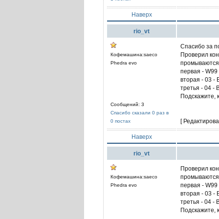
Наверх
rio_vt
Спасибо за по
Проверил кон
Кофемашина:saeco
промываются,
Phedra evo
первая - W99
вторая - 03 -
третья - 04 - 
Подскажите, 
Сообщений: 3
Спасибо сказали 0 раз в
[ Редактирова
0 постах
Наверх
rio_vt
Проверил кон
промываются,
Кофемашина:saeco
первая - W99
Phedra evo
вторая - 03 -
третья - 04 - 
Подскажите, 