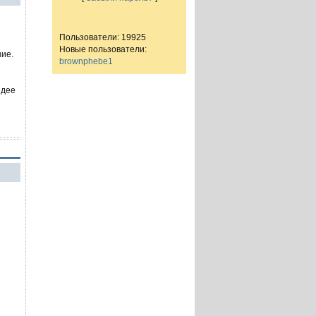
Пользователи: 19925
Новые пользователи:
ние.
brownphebe1
идее