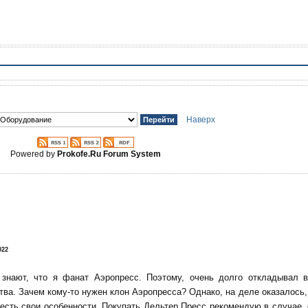
Наверх
Powered by
Prokofe.Ru Forum System
!
022
 знают, что я фанат Аэропресс. Поэтому, очень долго откладывал 
тва. Зачем кому-то нужен клон Аэропресса? Однако, на деле оказалось, 
есть свои особенности. Покупать Дельтер Пресс рекомендую в случае,