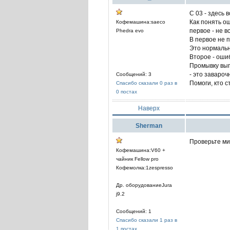
С 03 - здесь 
Как понять ош
Кофемашина:saeco
первое - не в
Phedra evo
В первое не 
Это нормальн
Второе - оши
Промывку выпо
- это завароч
Сообщений: 3
Помоги, кто с
Спасибо сказали 0 раз в
0 постах
Наверх
Sherman
Проверьте ми
Кофемашина:V60 +
чайник Fellow pro
Кофемолка:1zespresso
Др. оборудованиеJura
j9.2
Сообщений: 1
Спасибо сказали 1 раз в
1 постах