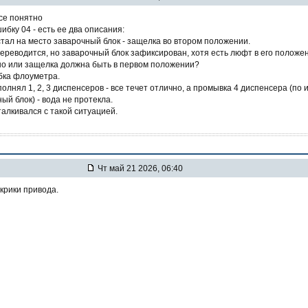
все понятно
ибку 04 - есть ее два описания:
стал на место заварочный блок - защелка во втором положении.
переводится, но заварочный блок зафиксирован, хотя есть люфт в его положе
о или защелка должна быть в первом положении?
бка флоуметра.
лнял 1, 2, 3 диспенсеров - все течет отлично, а промывка 4 диспенсера (по 
ный блок) - вода не протекла.
талкивался с такой ситуацией.
Чт май 21 2026, 06:40
крики привода.