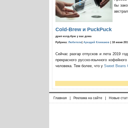
бы зако
австрал
Cold-Brew и PuckPuck
дрип колд-брю у вас дома
Рубрика:
Любители
|
Аркадий Климанов
| 18 июня 201
Сейчас разгар отпусков и лета 2019 го
прекрасного русско-язычного кофейног
человека. Тем более, что у
Sweet Beans 
Главная
|
Реклама на сайте
|
Новые стат