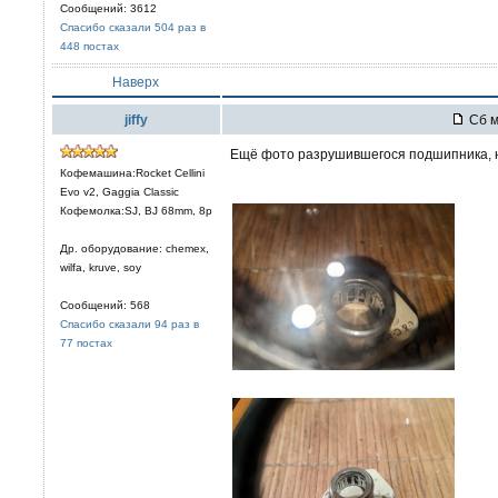
Сообщений: 3612
Спасибо сказали 504 раз в
448 постах
Наверх
jiffy
Сб м
Ещё фото разрушившегося подшипника, н
Кофемашина:Rocket Cellini
Evo v2, Gaggia Classic
Кофемолка:SJ, BJ 68mm, 8р
Др. оборудование: chemex,
wilfa, kruve, soy
Сообщений: 568
Спасибо сказали 94 раз в
77 постах