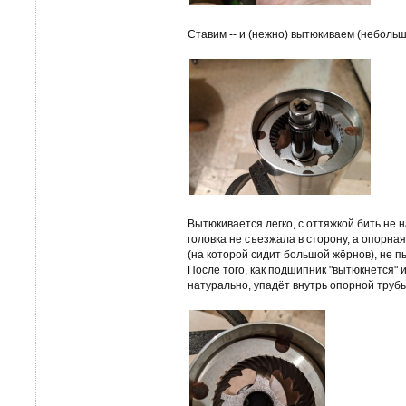
Ставим -- и (нежно) вытюкиваем (небольш
Вытюкивается легко, с оттяжкой бить не 
головка не съезжала в сторону, а опорна
(на которой сидит большой жёрнов), не п
После того, как подшипник "вытюкнется" и
натурально, упадёт внутрь опорной трубы