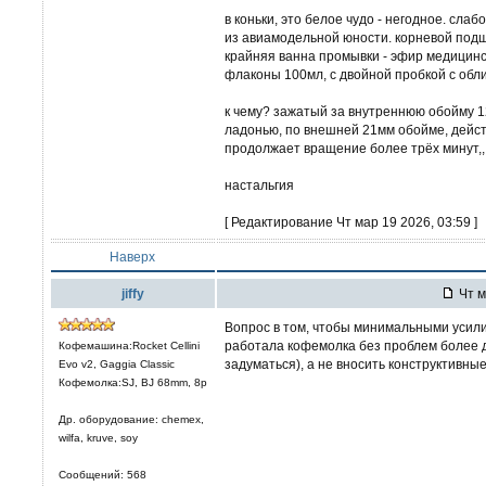
в коньки, это белое чудо - негодное. слабо
из авиамодельной юности. корневой подши
крайняя ванна промывки - эфир медицинс
флаконы 100мл, с двойной пробкой с обли
к чему? зажатый за внутреннюю обойму 
ладонью, по внешней 21мм обойме, дейс
продолжает вращение более трёх минут,,
настальгия
[ Редактирование Чт мар 19 2026, 03:59 ]
Наверх
jiffy
Чт м
Вопрос в том, чтобы минимальными усили
работала кофемолка без проблем более д
Кофемашина:Rocket Cellini
задуматься), а не вносить конструктивны
Evo v2, Gaggia Classic
Кофемолка:SJ, BJ 68mm, 8р
Др. оборудование: chemex,
wilfa, kruve, soy
Сообщений: 568