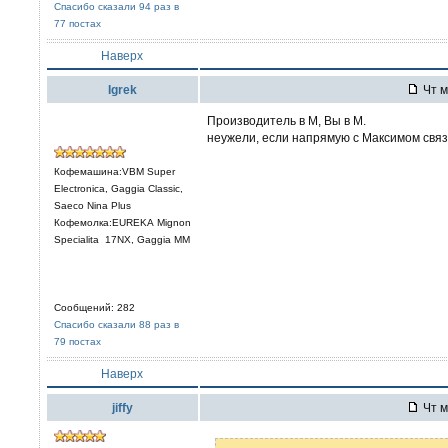
Спасибо сказали 94 раз в
77 постах
Наверх
Igrek
Чт м
Производитель в М, Вы в М.
неужели, если напрямую с Максимом связа
Кофемашина:VBM Super
Electronica, Gaggia Classic,
Saeco Nina Plus
Кофемолка:EUREKA Mignon
Specialita 17NX, Gaggia MM
Сообщений: 282
Спасибо сказали 88 раз в
79 постах
Наверх
jiffy
Чт м