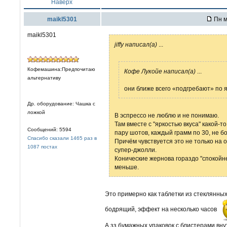
Наверх
maikl5301
Пн м
maikl5301
jiffy написал(а)
...
Кофемашина:Предпочитаю
Кофе Лукойе написал(а)
...
альтернативу
они ближе всего «подгребают» по я
Др. оборудование: Чашка с
ложкой
В эспрессо не люблю и не понимаю.
Там вместе с "яркостью вкуса" какой-
Сообщений: 5594
пару шотов, каждый грамм по 30, не б
Спасибо сказали 1465 раз в
Причём чувствуется это не только на о
1087 постах
супер-джолли.
Конические жернова гораздо "спокойне
меньше.
Это примерно как таблетки из стеклянных
бодрящий, эффект на несколько часов
А зз бумажных упаковок с блистерами внут