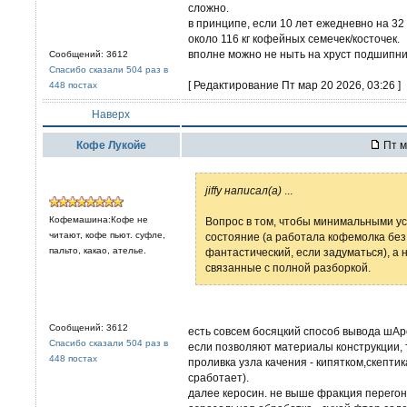
сложно.
в принципе, если 10 лет ежедневно на 32 
около 116 кг кофейных семечек/косточек.
вполне можно не ныть на хруст подшипни
Сообщений: 3612
Спасибо сказали 504 раз в
[ Редактирование Пт мар 20 2026, 03:26 ]
448 постах
Наверх
Кофе Лукойе
Пт м
jiffy написал(а)
...
Кофемашина:Кофе не
Вопрос в том, чтобы минимальными у
читают, кофе пьют. суфле,
состояние (а работала кофемолка без 
пальто, какао, ателье.
фантастический, если задуматься), а 
связанные с полной разборкой.
Сообщений: 3612
есть совсем босяцкий способ вывода шАро
Спасибо сказали 504 раз в
если позволяют материалы конструкции, 
448 постах
проливка узла качения - кипятком,скептик
сработает).
далее керосин. не выше фракция перегонк