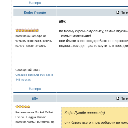
Наверх
Кофе Лукойе
Пн м
jiffy:
по моему скромному опыту, самые вкусные
- самые маленькие!
Кофемашина:Кофе не
они ближе всего «подгребают» по яркости 
читают, кофе пьют. суфле,
недостаток один. долго крутить. в поезд
пальто, какао, ателье.
Сообщений: 3612
Спасибо сказали 504 раз в
448 постах
Наверх
jiffy
Пн м
Кофемашина:Rocket Cellini
Кофе Лукойе написал(а)
...
Evo v2, Gaggia Classic
Кофемолка:SJ, BJ 68mm, 8р
они ближе всего «подгребают» по ярко