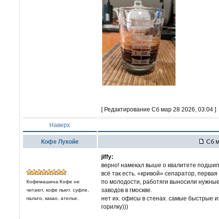
[ Редактирование Сб мар 28 2026, 03:04 ]
Наверх
Кофе Лукойе
Сб м
jiffy:
верно! намекал выше о квалитете подшип
всё так есть. «кривой» сепаратор, перва
по молодости, работяги выносили нужны
Кофемашина:Кофе не
заводов в гмоскве.
читают, кофе пьют. суфле,
нет их. офисы в стенах. самые быстрые и
пальто, какао, ателье.
горилку)))