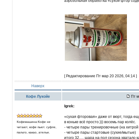
аэрозольная обработка «сухой фтор сод
[ Редактирование Пт мар 20 2026, 04:14 ]
Наверх
Кофе Лукойе
Пт м
Igrek:
«сухая фторовая» даже от вюрт, тогда ещё
в коньке всё просто.))) восемь пар колёс.
Кофемашина:Кофе не
- четыре пары тренировочные (на хитрой
читают, кофе пьют. суфле,
- четыре пары стартовые (сухие/мытые)
пальто, какао, ателье.
итого 32.,,,, шара на пол сезона хватало к