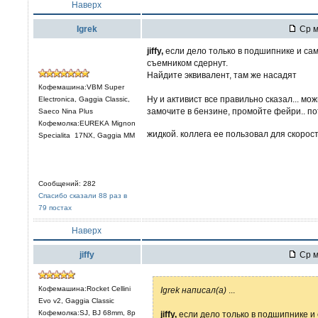
Наверх
Igrek
Ср м
jiffy,
если дело только в подшипнике и сам
съемником сдернут.
Найдите эквивалент, там же насадят
Кофемашина:VBM Super
Ну и активист все правильно сказал... м
Electronica, Gaggia Classic,
замочите в бензине, промойте фейри.. по
Saeco Nina Plus
Кофемолка:EUREKA Mignon
жидкой. коллега ее пользовал для скорос
Specialita 17NX, Gaggia MM
Сообщений: 282
Спасибо сказали 88 раз в
79 постах
Наверх
jiffy
Ср м
Кофемашина:Rocket Cellini
Igrek написал(а)
...
Evo v2, Gaggia Classic
Кофемолка:SJ, BJ 68mm, 8р
jiffy,
если дело только в подшипнике и 