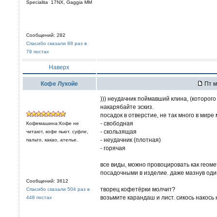
Specialita 17NX, Gaggia MM
Сообщений: 282
Спасибо сказали 88 раз в
79 постах
Наверх
Кофе Лукойе
Пт м
))) неудачник поймавший клина, (которого
накарябайте эскиз.
посадок в отверстие, не так много в мире
- свободная
Кофемашина:Кофе не
- скользящая
читают, кофе пьют. суфле,
- неудачник (плотная)
пальто, какао, ателье.
- горячая
все виды, можно провоцировать как геом
посадочными в изделие. даже мазнув один
Сообщений: 3612
творец кофетёрки молчит?
Спасибо сказали 504 раз в
возьмите карандаш и лист. сикось накось 
448 постах