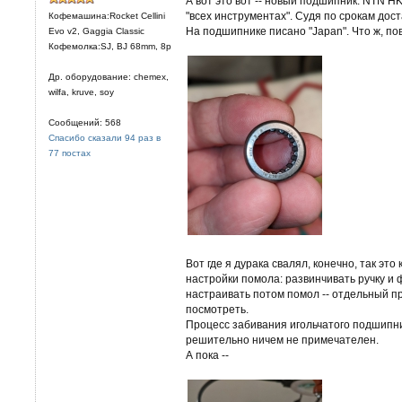
А вот это вот -- новый подшипник. NTN HK
"всех инструментах". Судя по срокам дост
Кофемашина:Rocket Cellini
На подшипнике писано "Japan". Что ж, по
Evo v2, Gaggia Classic
Кофемолка:SJ, BJ 68mm, 8р
Др. оборудование: chemex,
wilfa, kruve, soy
Сообщений: 568
Спасибо сказали 94 раз в
77 постах
Вот где я дурака свалял, конечно, так эт
настройки помола: развинчивать ручку и ф
настраивать потом помол -- отдельный п
посмотреть.
Процесс забивания игольчатого подшипн
решительно ничем не примечателен.
А пока --