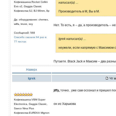
Кофемашина:Rocket Cellini
написал(а)
...
Evo v2, Gaggia Classic
Кофемолка:SJ, BJ 68mm, 8р
Производитель в М, Вы в М.
Др. оборудование: chemex,
wilfa, kruve, soy
Нет. То есть, я -- да, а производитель -- н
Сообщений: 568
Спасибо сказали 94 раз в
Igrek написал(а)
...
77 постах
неужели, если напрямую с Максимом св
Путаете. Black Jack и Максим -- два разны
Наверх
Igrek
Чт м
jiffy,
точно.. уже сам осознал и пришел по
Кофемашина:VBM Super
он из Харькова
Electronica, Gaggia Classic,
Saeco Nina Plus
Кофемолка:EUREKA Mignon