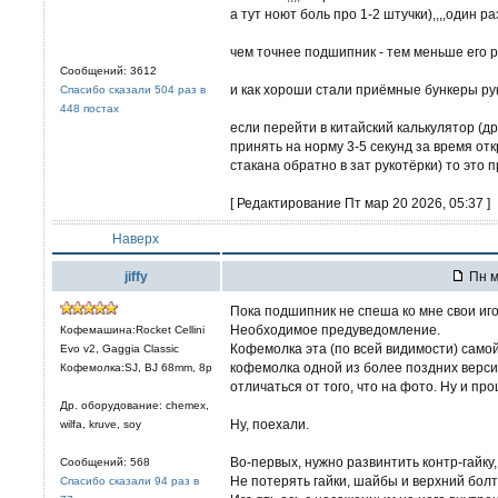
а тут ноют боль про 1-2 штучки),,,,один ра
чем точнее подшипник - тем меньше его 
Сообщений: 3612
и как хороши стали приёмные бункеры рук
Спасибо сказали 504 раз в
448 постах
если перейти в китайский калькулятор (др
принять на норму 3-5 секунд за время отк
стакана обратно в зат рукотёрки) то это 
[ Редактирование Пт мар 20 2026, 05:37 ]
Наверх
jiffy
Пн м
Пока подшипник не спеша ко мне свои иго
Необходимое предуведомление.
Кофемашина:Rocket Cellini
Кофемолка эта (по всей видимости) самой п
Evo v2, Gaggia Classic
кофемолка одной из более поздних версий,
Кофемолка:SJ, BJ 68mm, 8р
отличаться от того, что на фото. Ну и пр
Др. оборудование: chemex,
Ну, поехали.
wilfa, kruve, soy
Во-первых, нужно развинтить контр-гайку,
Сообщений: 568
Не потерять гайки, шайбы и верхний болти
Спасибо сказали 94 раз в