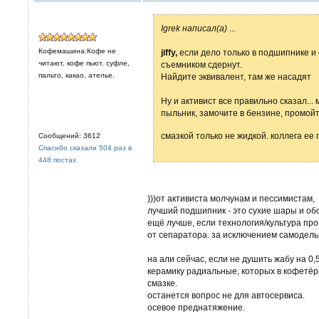
Igrek написал(а)
...
Кофемашина:Кофе не
jiffy,
если дело только в подшипнике и 
читают, кофе пьют. суфле,
съемником сдернут.
пальто, какао, ателье.
Найдите эквивалент, там же насадят
Ну и активист все правильно сказал..
пыльник, замочите в бензине, промой
смазкой только не жидкой. коллега ее
Сообщений: 3612
Спасибо сказали 504 раз в
448 постах
)))от активиста молчунам и пессимистам,
лучший подшипник - это сухие шары и о
ещё лучше, если технология/культура про
от сепаратора. за исключением самодель
на али сейчас, если не душить жабу на 0
керамику радиальные, которых в кофетёрк
смазке.
останется вопрос не для автосервиса.
осевое преднатяжение.