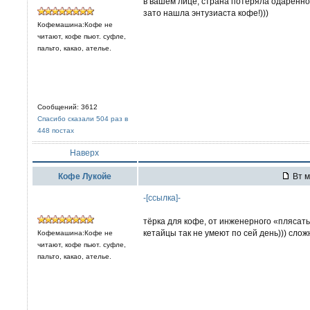
в вашем лице, страна потеряла одарённо
зато нашла энтузиаста кофе!)))
Кофемашина:Кофе не
читают, кофе пьют. суфле,
пальто, какао, ателье.
Сообщений: 3612
Спасибо сказали 504 раз в
448 постах
Наверх
Кофе Лукойе
Вт м
-[ссылка]-
тёрка для кофе, от инженерного «плясать
кетайцы так не умеют по сей день))) сложно
Кофемашина:Кофе не
читают, кофе пьют. суфле,
пальто, какао, ателье.