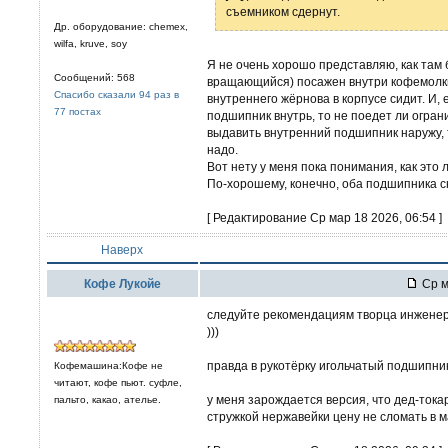
съемником сдернут.
Др. оборудование: chemex,
wilfa, kruve, soy
Я не очень хорошо представляю, как там
Сообщений: 568
вращающийся) посажен внутри кофемолки.
Спасибо сказали 94 раз в
внутреннего жёрнова в корпусе сидит. И,
77 постах
подшипник внутрь, то не поедет ли огран
выдавить внутренний подшипник наружу, 
надо.
Вот нету у меня пока понимания, как это 
По-хорошему, конечно, оба подшипника с
[ Редактирование Ср мар 18 2026, 06:54 ]
Наверх
Кофе Лукойе
Ср м
следуйте рекомендациям творца инженер
)))
правда в рукотёрку игольчатый подшипник
Кофемашина:Кофе не
читают, кофе пьют. суфле,
у меня зарождается версия, что дед-тока
пальто, какао, ателье.
стружкой нержавейки цену не сломать в м