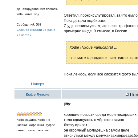
Др. оборудование: chemex,
wilfa, kruve, soy
Ответил, проконсультировал, за что ему 
Пока детали подбираю.
Сообщений: 568
С удивлением узнал, что неконтрафактны
Спасибо сказали 94 раз в
примерно нигде. В смысле, в России.
77 постах
Кофе Лукойе написал(а)
...
возьмите карандаш и лист. сикось нако
Пока ленюсь, если всё сложится фото вы
Наверх
Кофе Лукойе
Пт м
jiffy:
хорошие новости среди моря нехороших,,
тело сдвинулось с мёртвого камня.
Кофемашина:Кофе не
Джеку привет!
читают, кофе пьют. суфле,
он огромный молодец на самом деле!
пальто, какао, ателье.
втиснуться между кинумайвахмерцедесбээ