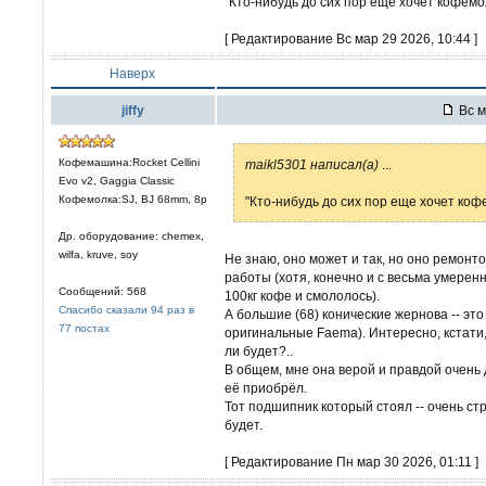
"Кто-нибудь до сих пор еще хочет кофем
[ Редактирование Вс мар 29 2026, 10:44 ]
Наверх
jiffy
Вс м
Кофемашина:Rocket Cellini
maikl5301 написал(а)
...
Evo v2, Gaggia Classic
Кофемолка:SJ, BJ 68mm, 8р
"Кто-нибудь до сих пор еще хочет ко
Др. оборудование: chemex,
wilfa, kruve, soy
Не знаю, оно может и так, но оно ремонто
работы (хотя, конечно и с весьма умеренн
Сообщений: 568
100кг кофе и смололось).
Спасибо сказали 94 раз в
А большие (68) конические жернова -- эт
77 постах
оригинальные Faema). Интересно, кстати,
ли будет?..
В общем, мне она верой и правдой очень д
её приобрёл.
Тот подшипник который стоял -- очень ст
будет.
[ Редактирование Пн мар 30 2026, 01:11 ]