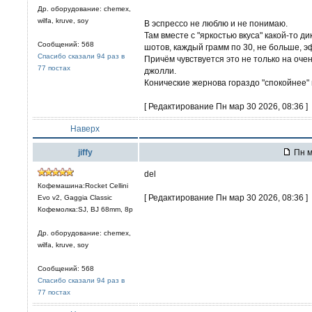
Др. оборудование: chemex,
wilfa, kruve, soy
В эспрессо не люблю и не понимаю.
Там вместе с "яркостью вкуса" какой-то 
Сообщений: 568
шотов, каждый грамм по 30, не больше, э
Спасибо сказали 94 раз в
Причём чувствуется это не только на очен
77 постах
джолли.
Конические жернова гораздо "спокойнее" 
[ Редактирование Пн мар 30 2026, 08:36 ]
Наверх
jiffy
Пн м
del
Кофемашина:Rocket Cellini
[ Редактирование Пн мар 30 2026, 08:36 ]
Evo v2, Gaggia Classic
Кофемолка:SJ, BJ 68mm, 8р
Др. оборудование: chemex,
wilfa, kruve, soy
Сообщений: 568
Спасибо сказали 94 раз в
77 постах