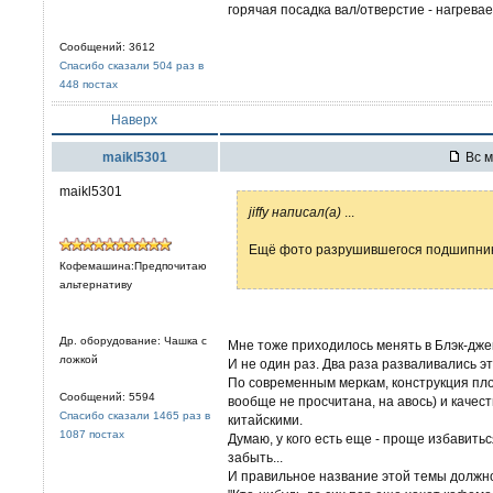
горячая посадка вал/отверстие - нагревае
Сообщений: 3612
Спасибо сказали 504 раз в
448 постах
Наверх
maikl5301
Вс м
maikl5301
jiffy написал(а)
...
Ещё фото разрушившегося подшипника
Кофемашина:Предпочитаю
альтернативу
Др. оборудование: Чашка с
Мне тоже приходилось менять в Блэк-джек
ложкой
И не один раз. Два раза разваливались э
По современным меркам, конструкция плох
Сообщений: 5594
вообще не просчитана, на авось) и качес
Спасибо сказали 1465 раз в
китайскими.
1087 постах
Думаю, у кого есть еще - проще избавить
забыть...
И правильное название этой темы должно