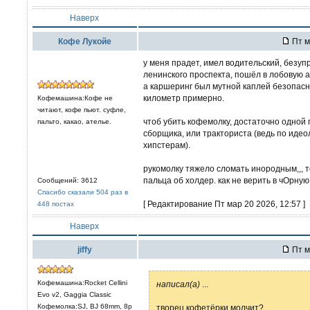
Наверх
Кофе Лукойе
Пт м
у меня прадет, имел водительский, безуп
ленинского проспекта, пошёл в лобовую а
а каршеринг был мутной каплей безопасн
километр примерно.
Кофемашина:Кофе не
читают, кофе пьют. суфле,
чтоб убить кофемолку, достаточно одной
пальто, какао, ателье.
сборщика, или тракториста (ведь по идео
хипстерам).
рукомолку тяжело сломать инородным,,, т
пальца об холдер. как не верить в чОрну
Сообщений: 3612
Спасибо сказали 504 раз в
[ Редактирование Пт мар 20 2026, 12:57 ]
448 постах
Наверх
jiffy
Пт м
Кофемашина:Rocket Cellini
написал(а)
...
Evo v2, Gaggia Classic
Кофемолка:SJ, BJ 68mm, 8р
творец кофетёрки молчит?