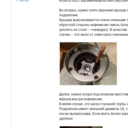
Изъять ось с насаженным на него внутре
77 постах
Во-вторых, нужно снять верхнюю крышку 
подшипник.
Крышка выколачивается очень нежными т
обратной стороны кофемолки сквозь бол
цеплять не стоит -- очевидно). В качестве
случае -- это жало от советского паяльник
Далее, нужна опора под опорную крестов
жёрнов внутри кофемолки.
В моём случае, это кусок стальной трубы
Подшипник имеет внешний диаметр 19, та
после выпрессовки. Если взять более коро
удобнее