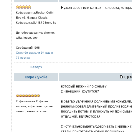
Нужен совет или контакт человека, кото
Кофемашина:Rocket Cellini
Evo v2, Gaggia Classic
Кофемолка:SJ, BJ 68mm, 8р
Др. оборудование: chemex,
wilfa, kruve, soy
Сообщений: 568
Спасибо сказали 94 раз в
77 постах
Наверх
Кофе Лукойе
Ср м
который нижний по схеме?
))) внешний, крутится?
в разгар увлечения роликовыми коньками
Кофемашина:Кофе не
реанимировал длительный пролив горяче
читают, кофе пьют. суфле,
посушить потом, и плюхнуть жиТкой смаз
пальто, какао, ателье.
отдушкой. вд40которая
))) стучать/ковырять/сдёргивать с кривых 
стали, приготовьте новый подшипник.