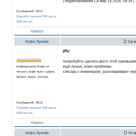
[ Редактирование Ср мар 18 2026, 09:34 ]
Сообщений: 3612
Спасибо сказали 504 раз в
448 постах
Наверх
Кофе Лукойе
Ср м
jiffy:
попробуйте сделать фото этой заковырки
ещё лучше, эскиз проблемы.
Кофемашина:Кофе не
слесарь с инженером , разговаривают че
читают, кофе пьют. суфле,
пальто, какао, ателье.
Сообщений: 3612
Спасибо сказали 504 раз в
448 постах
Наверх
Кофе Лукойе
Чт м