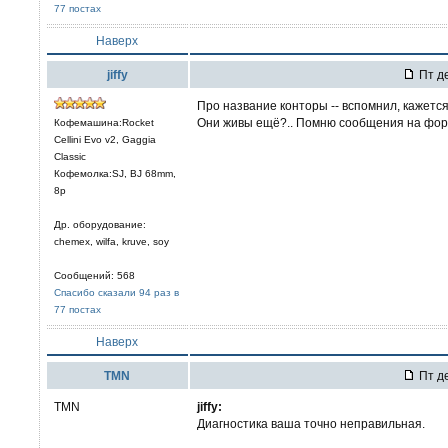
77 постах
Наверх
jiffy
Пт де
Про название конторы -- вспомнил, кажется.
Они живы ещё?.. Помню сообщения на форум
Кофемашина:Rocket
Cellini Evo v2, Gaggia
Classic
Кофемолка:SJ, BJ 68mm,
8р
Др. оборудование:
chemex, wilfa, kruve, soy
Сообщений: 568
Спасибо сказали 94 раз в
77 постах
Наверх
TMN
Пт де
TMN
jiffy:
Диагностика ваша точно неправильная.