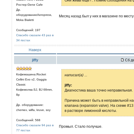
Они живы ещё?.. Помню сообщения на фо
Ростер:Gene Cafe
Др.
оборудованиеAeropress,
Месяц назад был у них в магазине по мест
Moka Bialetti
Сообщений: 197
Спасибо сказали 43 раз в
34 постах
Наверх
jiffy
Сб де
Кофемашина:Rocket
написал(а)
...
Cellini Evo v2, Gaggia
Classic
jiffy:
Кофемолка:SJ, BJ 68mm,
Диагностика ваша точно неправильная.
8р
Причина может быть в неправильной на
Др. оборудование:
клапана (expansion valve). На схеме #13
chemex, wilfa, kruve, soy
в растворе лимонной кислоты.
Сообщений: 568
Спасибо сказали 94 раз в
Промыл. Стало получше.
77 постах