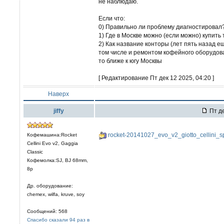
не наблюдаю.
Если что:
0) Правильно ли проблему диагностировал
1) Где в Москве можно (если можно) купить
2) Как название конторы (лет пять назад е
том числе и ремонтом кофейного оборудован
то ближе к югу Москвы
[ Редактирование Пт дек 12 2025, 04:20 ]
Наверх
jiffy
Пт де
rocket-20141027_evo_v2_giotto_cellini_
Кофемашина:Rocket
Cellini Evo v2, Gaggia
Classic
Кофемолка:SJ, BJ 68mm,
8р
Др. оборудование:
chemex, wilfa, kruve, soy
Сообщений: 568
Спасибо сказали 94 раз в