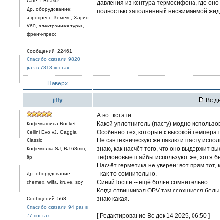
Cafe, I-Roast2
давления из контура термосифона, где оно
Др. оборудование:
полностью заполненный несжимаемой жидк
аэропресс, Кемекс, Харио
V60, электронная турка,
френч-пресс
Сообщений: 22461
Спасибо сказали 9820
раз в 7813 постах
Наверх
jiffy
Вс де
А вот кстати.
Какой уплотнитель (пасту) модно использо
Кофемашина:Rocket
Особенно тех, которые с высокой темпера
Cellini Evo v2, Gaggia
Не сантехническую же паклю и пасту испо
Classic
знаю, как насчёт того, что оно выдержит в
Кофемолка:SJ, BJ 68mm,
тефлоновые шайбы используют же, хотя бы
8р
Насчёт герметика не уверен: вот прям тот,
- как-то сомнительно.
Др. оборудование:
Синий loctite -- ещё более сомнительно.
chemex, wilfa, kruve, soy
Когда отвинчивал OPV там ссохшиеся белые 
знаю какая.
Сообщений: 568
Спасибо сказали 94 раз в
[ Редактирование Вс дек 14 2025, 06:50 ]
77 постах