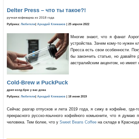
Delter Press – что ты такое?!
ручная кофеварка из 2018 года
Рубрика:
Любители
|
Аркадий Климанов
| 25 апреля 2022
Многие знают, что я фанат Аэро
устройства. Зачем кому-то нужен к
Пресса есть свои особенности. По
бы закончить статью, но давайте 
австралийским акцентом, но имеет 
Cold-Brew и PuckPuck
дрип колд-брю у вас дома
Рубрика:
Любители
|
Аркадий Климанов
| 18 июня 2019
Сейчас разгар отпусков и лета 2019 года, я сижу в кофейне, где
прекрасного русско-язычного кофейного комьюнити, что я думаю 
человека. Тем более, что у
Sweet Beans Coffee
на складе в Краснода