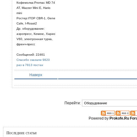
Кофемолка:Promac MD 74
AT, Mazzer Mini E, Hario
mini
Ростер:ITOP CBR-1, Gene
Cafe, I-Roast2
Др. оборудование:
аэропресс, Кемекс, Харио
V60, электронная турка,
френч-пресс
Сообщений: 22461
Спасибо сказали 9820
раз в 7813 постах
Наверх
Перейти:
Powered by
Prokofe.Ru Fo
Последние статьи