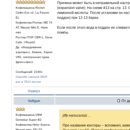
Причина может быть в неправильной настр
(expansion valve). На схеме #13 на стр. 13
Кофемашина:Rocket
лимонной кислоты. После установки он нас
Cellini Evo v2, La Pavoni
поддон) при 12-13 барах.
EL
Кофемолка:Promac MD 74
Если после этого вода в поддон не сливает
AT, Mazzer Mini E, Hario
помпы.
mini
Ростер:ITOP CBR-1, Gene
Cafe, I-Roast2
Др. оборудование:
аэропресс, Кемекс, Харио
V60, электронная турка,
френч-пресс
Сообщений: 22461
Спасибо сказали 9820
раз в 7813 постах
Наверх
Volfgun
Пт де
Кофемашина:VBM
jiffy написал(а)
...
Domobar Super B2
Кофемолка:Helor Stance,
Про название конторы -- вспомнил, кажет
Mazzer mini, FELD2