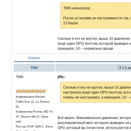
TMN написал(а)
...
После установки он настраивается так, 
13 барах.
Сколько я его не крутил, выше 10 давление
(ещё один OPV) болтом, который выведен н
принципе, 10 -- нормально вроде.
Наверх
TMN
Сб де
TMN
jiffy:
Сколько я его не крутил, выше 10 давле
настроена (ещё один OPV) болтом, кот
Кофемашина:Rocket
помпы не настраивал, в принципе, 10 --
Cellini Evo v2, La Pavoni
EL
Кофемолка:Promac MD 74
AT, Mazzer Mini E, Hario
Всё верно. Максимальное давление, которо
mini
регулировочный винт которого выведен на 
Ростер:ITOP CBR-1, Gene
OPV, который вы почистили, используется 