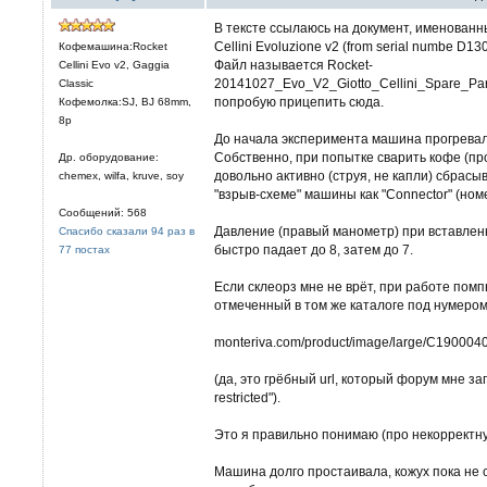
В тексте ссылаюсь на документ, именованный
Cellini Evoluzione v2 (from serial numbe D1
Кофемашина:Rocket
Файл называется Rocket-
Cellini Evo v2, Gaggia
20141027_Evo_V2_Giotto_Cellini_Spare_Pa
Classic
попробую прицепить сюда.
Кофемолка:SJ, BJ 68mm,
8р
До начала эксперимента машина прогревала
Собственно, при попытке сварить кофе (пр
Др. оборудование:
довольно активно (струя, не капли) сбрасы
chemex, wilfa, kruve, soy
"взрыв-схеме" машины как "Connector" (ном
Сообщений: 568
Давление (правый манометр) при вставле
Спасибо сказали 94 раз в
быстро падает до 8, затем до 7.
77 постах
Если склеорз мне не врёт, при работе пом
отмеченный в том же каталоге под нумером 
monteriva.com/product/image/large/C190004
(да, это грёбный url, который форум мне з
restricted").
Это я правильно понимаю (про некорректну
Машина долго простаивала, кожух пока не 