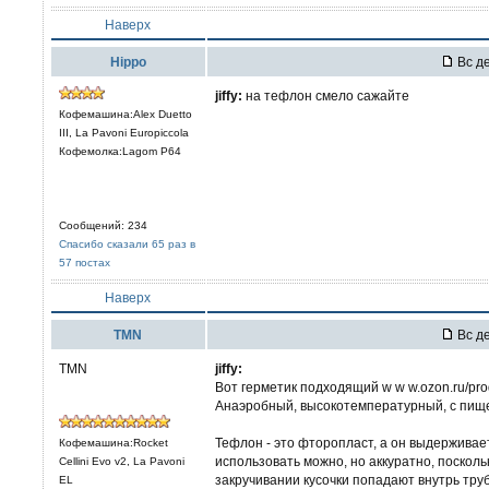
Наверх
Hippo
Вс де
jiffy:
на тефлон смело сажайте
Кофемашина:Alex Duetto
III, La Pavoni Europiccola
Кофемолка:Lagom P64
Сообщений: 234
Спасибо сказали 65 раз в
57 постах
Наверх
TMN
Вс де
TMN
jiffy:
Вот герметик подходящий w w w.ozon.ru/prod
Анаэробный, высокотемпературный, с пищ
Тефлон - это фторопласт, а он выдерживае
Кофемашина:Rocket
использовать можно, но аккуратно, посколь
Cellini Evo v2, La Pavoni
закручивании кусочки попадают внутрь трубк
EL