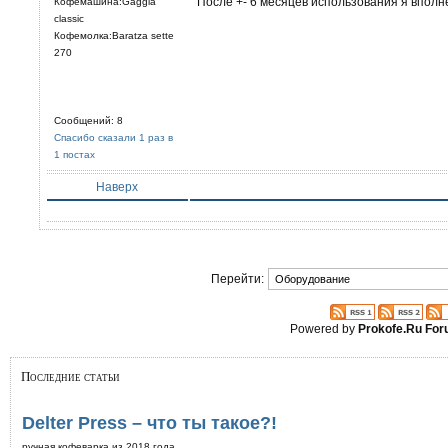
После +- 6 месяцев использования я вполне
Кофемашина:Gaggia
classic
Кофемолка:Baratza sette
270
Сообщений: 8
Спасибо сказали 1 раз в
1 постах
Наверх
Перейти:
Powered by
Prokofe.Ru Fo
Последние статьи
Delter Press – что ты такое?!
ручная кофеварка из 2018 года