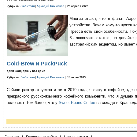
Рубрика:
Любители
|
Аркадий Климанов
| 25 апреля 2022
Многие знают, что я фанат Аэро
устройства. Зачем кому-то нужен к
Пресса есть свои особенности. По
бы закончить статью, но давайте 
австралийским акцентом, но имеет 
Cold-Brew и PuckPuck
дрип колд-брю у вас дома
Рубрика:
Любители
|
Аркадий Климанов
| 18 июня 2019
Сейчас разгар отпусков и лета 2019 года, я сижу в кофейне, где
прекрасного русско-язычного кофейного комьюнити, что я думаю 
человека. Тем более, что у
Sweet Beans Coffee
на складе в Краснода
|
|
|