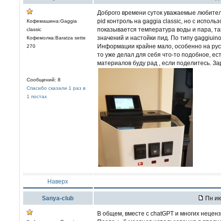
Доброго времени суток уважаемые любител
pid контроль на gaggia classic, но с исполь
Кофемашина:Gaggia
показывается температура воды и пара, та
classic
значений и настойки пид. По типу gaggiuin
Кофемолка:Baratza sette
Информации крайне мало, особенно на русс
270
то уже делал для себя что-то подобное, ес
материалов буду рад , если поделитесь. За
Сообщений: 8
Спасибо сказали 1 раз в
1 постах
Наверх
Sanya-club
Пн ию
В общем, вместе с chatGPT и многих нецен