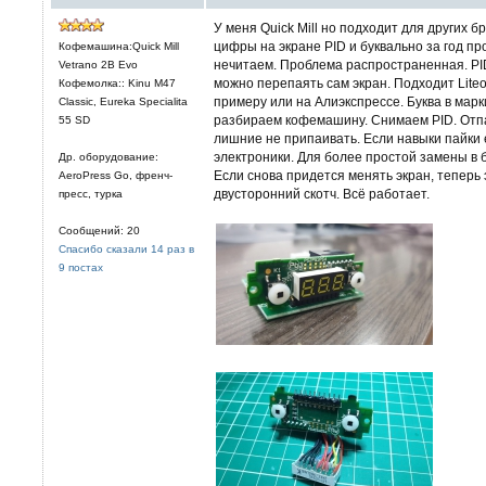
У меня Quick Mill но подходит для других б
цифры на экране PID и буквально за год пр
Кофемашина:Quick Mill
нечитаем. Проблема распространенная. PID
Vetrano 2B Evo
можно перепаять сам экран. Подходит Liteo
Кофемолка:: Kinu M47
примеру или на Алиэкспрессе. Буква в мар
Classic, Eureka Specialita
разбираем кофемашину. Снимаем PID. Отпа
55 SD
лишние не припаивать. Если навыки пайки 
электроники. Для более простой замены в
Др. оборудование:
Если снова придется менять экран, теперь 
AeroPress Go, френч-
двусторонний скотч. Всё работает.
пресс, турка
Сообщений: 20
Спасибо сказали 14 раз в
9 постах