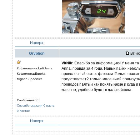
Наверх
Gryphon
Вт ию
VitNik:
Спасибо за информацию! У меня та ж
Anna, правда за 4 года. Навык пайки небол
Кофемашина:Lelit Anna
проволочный есть с флюсом. Только скажите
Кофемолка:Eureka
представляет? только маленький прямоугол
Mignon Specialita
проводов паять и как понять какие и куда 
конечно, удобнее будет в дальнейшем.
Сообщений: 6
Спасибо сказали 0 раз в
0 постах
Наверх