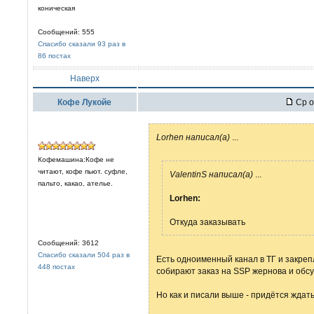
коническая
Сообщений: 555
Спасибо сказали 93 раз в
86 постах
Наверх
Кофе Лукойе
Ср о
Lorhen написал(а)
...
Кофемашина:Кофе не
читают, кофе пьют. суфле,
ValentinS написал(а)
...
пальто, какао, ателье.
Lorhen:
Откуда заказывать
Сообщений: 3612
Спасибо сказали 504 раз в
Есть одноименный канал в ТГ и закре
448 постах
собирают заказ на SSP жернова и обс
Но как и писали выше - придётся ждать