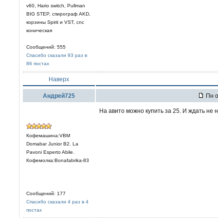
v60, Hario switch, Pullman
BIG STEP, спирограф AKD,
корзины Spirit и VST, cnc
коническая
Сообщений: 555
Спасибо сказали 93 раз в
86 постах
Наверх
Андрей725
Пн о
На авито можно купить за 25. И ждать не н
Кофемашина:VBM
Domabar Junior B2. La
Pavoni Esperto Abile.
Кофемолка:Bonafabrika-83
Сообщений: 177
Спасибо сказали 4 раз в 4
постах