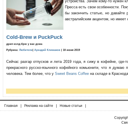
устройства. Зачем кому-то нужен к
Пресса есть свои особенности. По
бы закончить статью, но давайте 
австралийским акцентом, но имеет 
Cold-Brew и PuckPuck
дрип колд-брю у вас дома
Рубрика:
Любители
|
Аркадий Климанов
| 18 июня 2019
Сейчас разгар отпусков и лета 2019 года, я сижу в кофейне, где
прекрасного русско-язычного кофейного комьюнити, что я думаю 
человека. Тем более, что у
Sweet Beans Coffee
на складе в Краснода
Главная
|
Реклама на сайте
|
Новые статьи
|
Copyrig
Связ