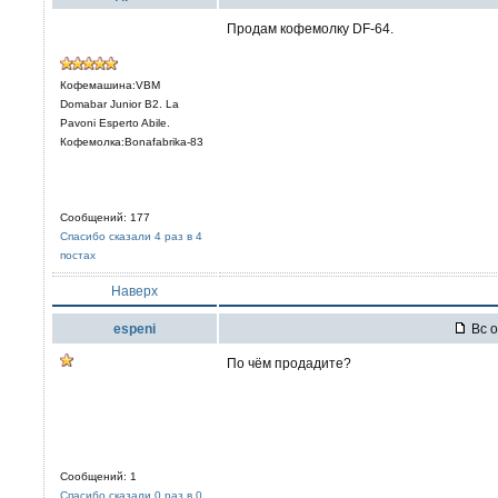
Продам кофемолку DF-64.
Кофемашина:VBM
Domabar Junior B2. La
Pavoni Esperto Abile.
Кофемолка:Bonafabrika-83
Сообщений: 177
Спасибо сказали 4 раз в 4
постах
Наверх
espeni
Вс о
По чём продадите?
Сообщений: 1
Спасибо сказали 0 раз в 0