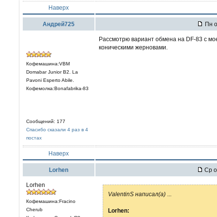
Наверх
Андрей725
Пн о
Рассмотрю вариант обмена на DF-83 с мое
коническими жерновами.
Кофемашина:VBM
Domabar Junior B2. La
Pavoni Esperto Abile.
Кофемолка:Bonafabrika-83
Сообщений: 177
Спасибо сказали 4 раз в 4
постах
Наверх
Lorhen
Ср о
Lorhen
ValentinS написал(а)
...
Кофемашина:Fracino
Cherub
Lorhen: