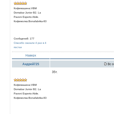
Кофемашина:VBM
Domabar Junior B2. La
Pavoni Esperto Abile.
Кофемолка:Bonafabrika-83
Сообщений: 177
Спасибо сказали 4 раз в 4
постах
Наверх
Андрей725
Вс о
35т.
Кофемашина:VBM
Domabar Junior B2. La
Pavoni Esperto Abile.
Кофемолка:Bonafabrika-83