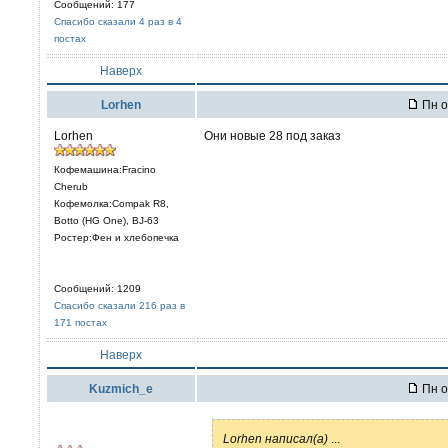
Сообщений: 177
Спасибо сказали 4 раз в 4
постах
Наверх
Lorhen
Пн о
Lorhen
Они новые 28 под заказ
Кофемашина:Fracino
Cherub
Кофемолка:Compak R8,
Botto (HG One), BJ-63
Ростер:Фен и хлебопечка
Сообщений: 1209
Спасибо сказали 216 раз в
171 постах
Наверх
Kuzmich_e
Пн о
Lorhen написал(а)
...