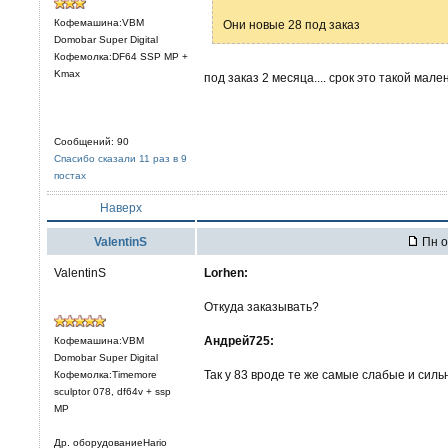
Кофемашина:VBM
Они новые 28 под заказ
Domobar Super Digital
Кофемолка:DF64 SSP MP +
Kmax
под заказ 2 месяца.... срок это такой мале
Сообщений: 90
Спасибо сказали 11 раз в 9
постах
Наверх
ValentinS
Пн о
ValentinS
Lorhen:
Откуда заказывать?
Андрей725:
Кофемашина:VBM
Domobar Super Digital
Так у 83 вроде те же самые слабые и сил
Кофемолка:Timemore
sculptor 078, df64v + ssp
MP
Др. оборудованиеHario