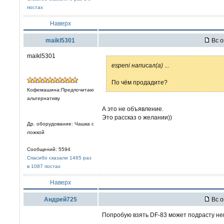
постах
Наверх
maikl5301
Вс о
maikl5301
espeni написал(а)
...
По чём продадите?
Кофемашина:Предпочитаю
альтернативу
А это не объявление.
Это рассказ о желании))
Др. оборудование: Чашка с
ложкой
Сообщений: 5594
Спасибо сказали 1465 раз
в 1087 постах
Наверх
Андрей725
Вс о
Попробую взять DF-83 может подрасту нем