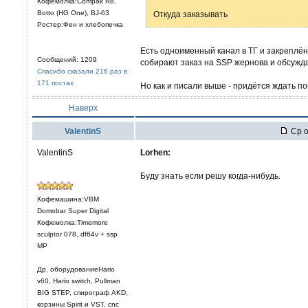
Кофемолка:Compak R8,
Botto (HG One), BJ-63
Откуда заказывать
Ростер:Фен и хлебопечка
Есть одноименный канал в ТГ и закреплё
Сообщений: 1209
собирают заказ на SSP жернова и обсужд
Спасибо сказали 216 раз в
171 постах
Но как и писали выше - придётся ждать по
Наверх
ValentinS
Ср о
ValentinS
Lorhen:
Буду знать если решу когда-нибудь.
Кофемашина:VBM
Domobar Super Digital
Кофемолка:Timemore
sculptor 078, df64v + ssp
MP
Др. оборудованиеHario
v60, Hario switch, Pullman
BIG STEP, спирограф AKD,
корзины Spirit и VST, cnc