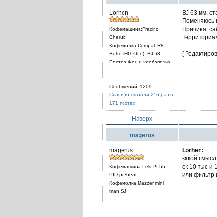
Lorhen
BJ 63 мм, с
Поменяюсь н
Причина: са
Кофемашина:Fracino
Территориал
Cherub
Кофемолка:Compak R8,
[ Редактиров
Botto (HG One), BJ-63
Ростер:Фен и хлебопечка
Сообщений: 1209
Спасибо сказали 216 раз в
171 постах
Наверх
magerus
magerus
Lorhen:
какой смысл
ок 10 тыс и
Кофемашина:Lelit PL55
или фильтр и
PID preheat
Кофемолка:Mazzer mini
man SJ