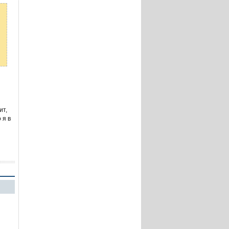
ит,
 я в