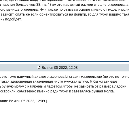
а пару мм больше чем 38, т.к. 48мм это наружный размер внешнего жернова, а
ого мелящего жернова. Ну и так же по отзывам усилие сильно от модели молк
 зависит. опять же если ориентироваться на фильтр, то для турки видимо так
ень подойдет.
Вс июн 05 2022, 12:08
, это тоже наружный диаметр, жернова bj ставит мазеровские (но это не точно
 такая здоровенная тяжеленная чисто мужская штука. Я бы кстати еще
 ручную молку с наклонным лафетом, чтобы не зависеть от размера ладони.
асстроили, собственно именно ради турки и затевалась ручная молка.
ание Вс июн 05 2022, 12:09 ]