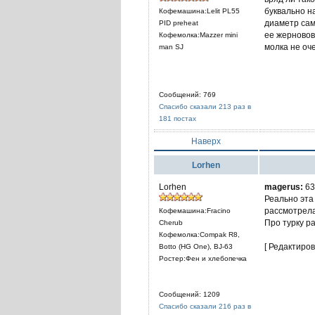
буквально н
Кофемашина:Lelit PL55
диаметр сам
PID preheat
ее жерновов
Кофемолка:Mazzer mini
молка не оч
man SJ
Сообщений: 769
Спасибо сказали 213 раз в
181 постах
Наверх
Lorhen
Lorhen
magerus:
63
Реально эта
рассмотрела
Кофемашина:Fracino
Про турку р
Cherub
Кофемолка:Compak R8,
[ Редактиров
Botto (HG One), BJ-63
Ростер:Фен и хлебопечка
Сообщений: 1209
Спасибо сказали 216 раз в