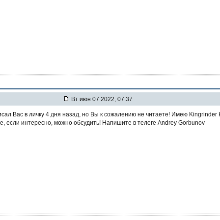
Вт июн 07 2022, 07:37
сал Вас в личку 4 дня назад, но Вы к сожалению не читаете! Имею Kingrinder 
те, если интересно, можно обсудить! Напишите в телеге Andrey Gorbunov