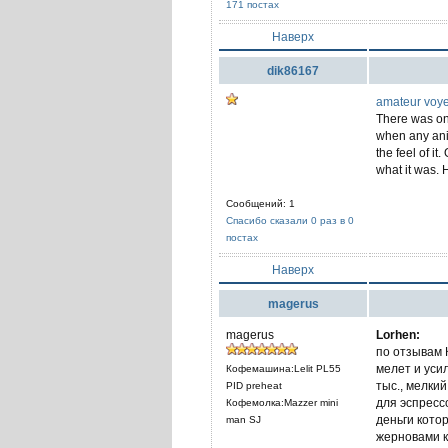
171 постах
Наверх
dik86167
amateur voye
There was on
when any anim
the feel of i
what it was. H
Сообщений: 1
Спасибо сказали 0 раз в 0
постах
Наверх
magerus
magerus
Lorhen:
по отзывам 
мелет и уси
Кофемашина:Lelit PL55
тыс., мелки
PID preheat
для эспрессо
Кофемолка:Mazzer mini
деньги кото
man SJ
жерновами к