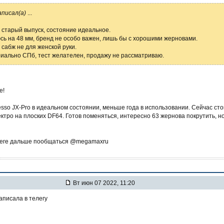
аписал(а)
...
, старый выпуск, состояние идеальное.
ь на 48 мм, бренд не особо важен, лишь бы с хорошими жерновами.
 сабж не для женской руки.
иально СПб, тест желателен, продажу не рассматриваю.
е!
esso JX-Pro в идеальном состоянии, меньше года в использовании. Сейчас сто
лектро на плоских DF64. Готов поменяться, интересно 63 жернова покрутить, но
леге дальше пообщаться @megamaxru
Вт июн 07 2022, 11:20
аписала в телегу