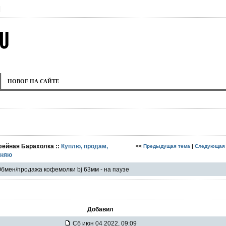
|
НОВОЕ НА САЙТЕ
фейная Барахолка ::
Куплю, продам,
<<
Предыдущая тема
|
Следующая
няю
бмен/продажа кофемолки bj 63мм - на паузе
Добавил
Сб июн 04 2022, 09:09