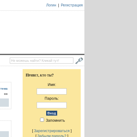
Логин
|
Регистрация
Привет, кто ты?
Имя:
 тема
>>
Пароль:
Запомнить
[
Зарегистрироваться
]
[
Забыли пароль?
]