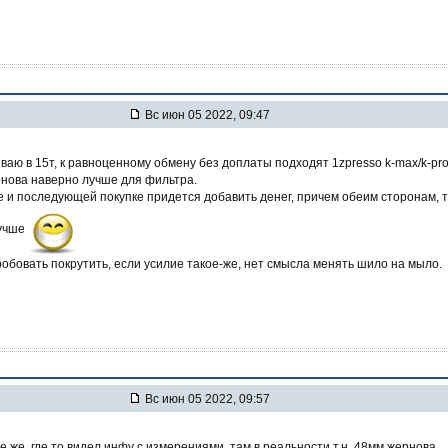
Вс июн 05 2022, 09:47
ваю в 15т, к равноценному обмену без доплаты подходят 1zpresso k-max/k-pro
нова наверно лучше для фильтра.
 и последующей покупке придется добавить денег, причем обеим сторонам, т
лучше
обовать покрутить, если усилие такое-же, нет смысла менять шило на мыло.
Вс июн 05 2022, 09:57
е же, где то видел инфу с измерениями, там в реальности т.н. 48мм жернова