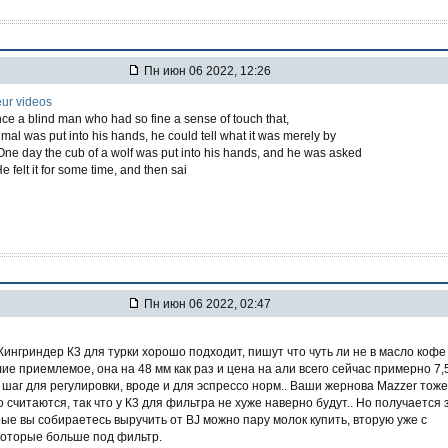
Пн июн 06 2022, 12:26
ur videos
ce a blind man who had so fine a sense of touch that,
al was put into his hands, he could tell what it was merely by
t. One day the cub of a wolf was put into his hands, and he was asked
e felt it for some time, and then sai
Пн июн 06 2022, 02:47
Кингриндер К3 для турки хорошо подходит, пишут что чуть ли не в масло кофе
лие приемлемое, она на 48 мм как раз и цена на али всего сейчас примерно 7,
й шаг для регулировки, вроде и для эспрессо норм.. Ваши жернова Mazzer тоже
 считаются, так что у К3 для фильтра не хуже наверно будут.. Но получается 
рые вы собираетесь выручить от BJ можно пару молок купить, вторую уже с
оторые больше под фильтр.