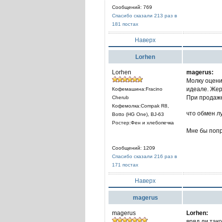
Сообщений: 769
Спасибо сказали 213 раз в
181 постах
Наверх
Lorhen
Lorhen
magerus:
Молку оцени
идеале. Жер
Кофемашина:Fracino
При продаже
Cherub
Кофемолка:Compak R8,
что обмен 
Botto (HG One), BJ-63
Ростер:Фен и хлебопечка
Мне бы попр
Сообщений: 1209
Спасибо сказали 216 раз в
171 постах
Наверх
magerus
magerus
Lorhen:
вряд ли тако