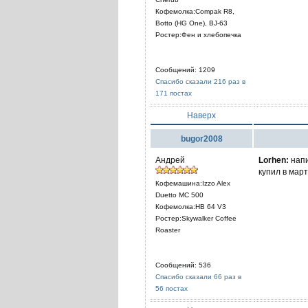
Кофемолка:Compak R8,
Botto (HG One), BJ-63
Ростер:Фен и хлебопечка
Сообщений: 1209
Спасибо сказали 216 раз в
171 постах
Наверх
bugor2008
Андрей
Lorhen:
напи
купил в мар
Кофемашина:Izzo Alex
Duetto MC 500
Кофемолка:HB 64 V3
Ростер:Skywalker Coffee
Roaster
Сообщений: 536
Спасибо сказали 66 раз в
56 постах