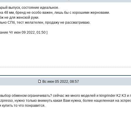
тарый выпуск, состояние идеальное.
а 48 мм, бренд не особо важен, лишь бы с хорошими жерновами.
бж не для женской руки.
ьно СПб, тест желателен, продажу не рассматриваю.
ание Чт июн 09 2022, 01:50 ]
Вс июн 05 2022, 08:57
 выбор обменом ограничивать? сейчас же много моделей и kingrinder K2 K3 и 
 1zpresso, нужно только вникнуть какая Вам нужна, более нацеленная на эспре
 купить то что понравится.