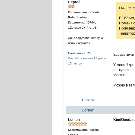
Сергей
Lorhen н
Кофемашина:. Cafelat
Robot barista
BJ 63 мм
Кофемолка:. DF64,
Поменяюс
1Zpresso JX-Pro, JS
Причина:
Территор
Др. оборудование: Туча
всяких воронок
Сообщений: 76
Здравствуйт
Спасибо сказали 18 раз в
15 постах
У меня 1zpr
т.к. купил э
Москве.
Можно в те
Наверх
Lorhen
Lorhen
KindGood:
н
Кофемашина:Fracino
Cherub