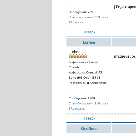
[ Редактиров
Сообщений: 769
Спасибо сказали 213 раз в
181 постах
Наверх
Lorhen
Lorhen
magerus:
ок
Кофемашина:Fracino
Cherub
Кофемолка:Compak R8,
Botto (HG One), BJ-63
Ростер:Фен и хлебопечка
Сообщений: 1209
Спасибо сказали 216 раз в
171 постах
Наверх
KindGood