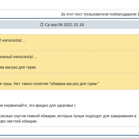
За этот пост пользователи поблагодарили 
Ср апр 06 2022, 01:19
1 написал(а)
...
льный написал(а)
...
ка как раз для турки.
е чушь. Нет такого понятия "обжарка как раз для турки "
не нервничайте, это вредно для здоровья )
сколько сортов темной обжарки, которые лучше подходят для заваривания в
офе светлой обжарки..