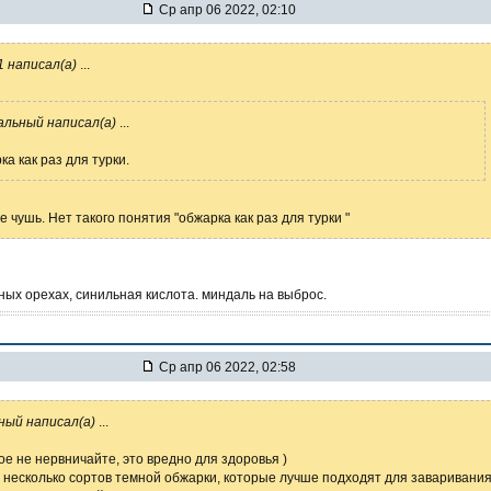
Ср апр 06 2022, 02:10
1 написал(а)
...
льный написал(а)
...
ка как раз для турки.
е чушь. Нет такого понятия "обжарка как раз для турки "
ных орехах, синильная кислота. миндаль на выброс.
Ср апр 06 2022, 02:58
ный написал(а)
...
ое не нервничайте, это вредно для здоровья )
 несколько сортов темной обжарки, которые лучше подходят для заваривани