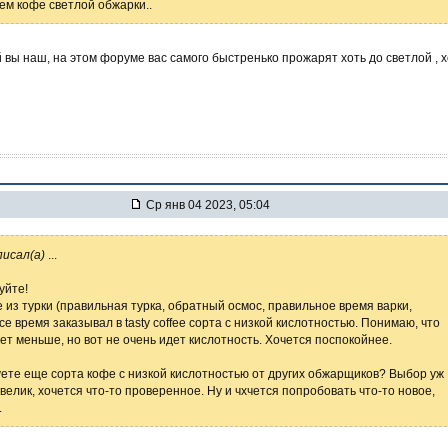
чем кофе светлой обжарки..
вы наш, на этом форуме вас самого быстренько прожарят хоть до светлой , х
Ср янв 04 2023, 05:04
писал(а)
...
уйте!
 из турки (правильная турка, обратный осмос, правильное время варки,
се время заказывал в tasty coffee сорта с низкой кислотностью. Понимаю, что
дет меньше, но вот не очень идет кислотность. Хочется поспокойнее.
ете еще сорта кофе с низкой кислотностью от других обжарщиков? Выбор уж
велик, хочется что-то проверенное. Ну и чхчется попробовать что-то новое,
.