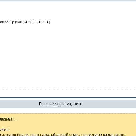
ание Ср июн 14 2023, 10:13 ]
Пн июл 03 2023, 10:16
писал(а)
...
уйте!
 из турки (правильная турка, обратный осмос, правильное время варки,