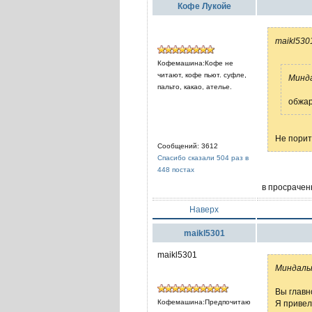
Кофе Лукойе
maikl530
Кофемашина:Кофе не
читают, кофе пьют. суфле,
Минда
пальто, какао, ателье.
обжар
Не порит
Сообщений: 3612
Спасибо сказали 504 раз в
448 постах
в просрачен
Наверх
maikl5301
maikl5301
Миндаль
Вы главн
Кофемашина:Предпочитаю
Я привел