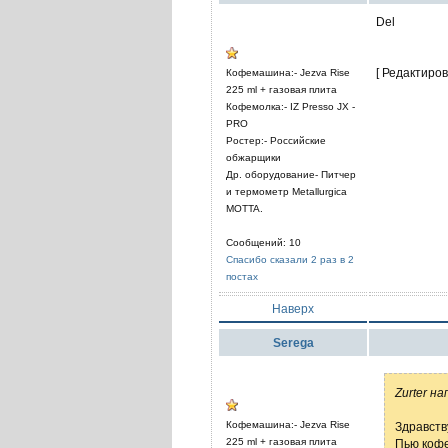
Del
[ Редактиров
Кофемашина:- Jezva Rise
225 ml + газовая плита
Кофемолка:- IZ Presso JX -
PRO
Ростер:- Российские
обжарщики
Др. оборудование- Питчер
и термометр Metallurgica
MOTTA.
Сообщений: 10
Спасибо сказали 2 раз в 2
постах
Наверх
Serega
Zurter на
Кофемашина:- Jezva Rise
Здравств
225 ml + газовая плита
Пью кофе