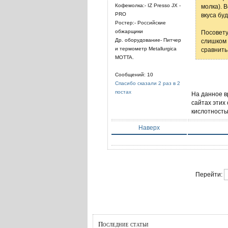
Кофемолка:- IZ Presso JX -
молка). В
PRO
вкуса бу
Ростер:- Российские
обжарщики
Посовету
Др. оборудование- Питчер
слишком 
и термометр Metallurgica
сравнить
MOTTA.
Сообщений: 10
Спасибо сказали 2 раз в 2
постах
На данное в
сайтах этих
кислотность
Наверх
Перейти:
Последние статьи