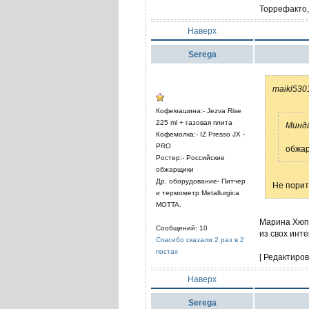
Торрефакто,
Наверх
Serega
maikl530
Кофемашина:- Jezva Rise
225 ml + газовая плита
Минда
Кофемолка:- IZ Presso JX -
PRO
обжар
Ростер:- Российские
обжарщики
Др. оборудование- Питчер
Не порит
и термометр Metallurgica
MOTTA.
Марина Хюпп
Сообщений: 10
из свох инте
Спасибо сказали 2 раз в 2
постах
[ Редактиров
Наверх
Serega