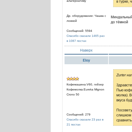
альтернативу
в турке, 
Др. оборудование: Чашка с
Миндальный 
ложкой
до тёмной
Сообщений: 5594
Спасибо сказали 1465 раз
в 1087 постах
Наверх
Eloy
Zurter на
Кофемашина:V60, гейзер
Здравств
Кофемолка:Eureka Mignon
Пью кофе
Crono 50
молка). В
вкуса бу
Посовету
Сообщений: 279
слишком 
Спасибо сказали 23 раз в
сравнить
21 постах