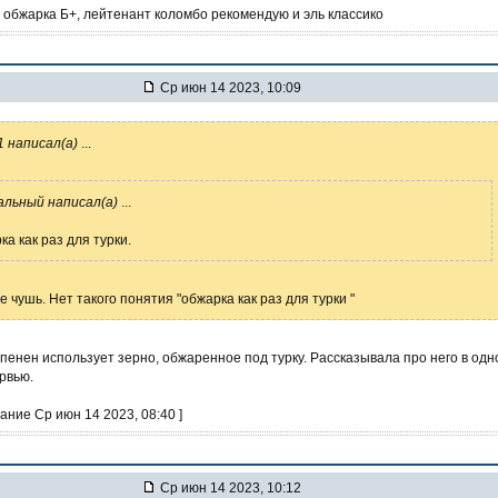
 обжарка Б+, лейтенант коломбо рекомендую и эль классико
Ср июн 14 2023, 10:09
1 написал(а)
...
льный написал(а)
...
ка как раз для турки.
е чушь. Нет такого понятия "обжарка как раз для турки "
енен использует зерно, обжаренное под турку. Рассказывала про него в одн
рвью.
ание Ср июн 14 2023, 08:40 ]
Ср июн 14 2023, 10:12