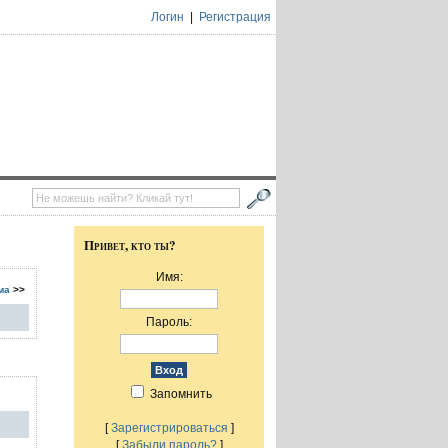
Логин
|
Регистрация
Привет, кто ты?
Имя:
ма
>>
Пароль:
Запомнить
[
Зарегистрироваться
]
[
Забыли пароль?
]