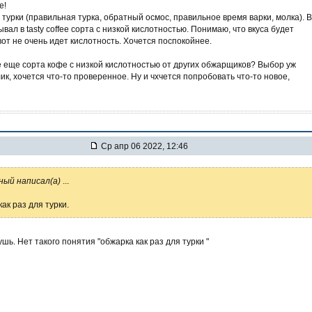
е!
 турки (правильная турка, обратный осмос, правильное время варки, молка). 
вал в tasty coffee сорта с низкой кислотностью. Понимаю, что вкуса будет
вот не очень идет кислотность. Хочется поспокойнее.
 еще сорта кофе с низкой кислотностью от других обжарщиков? Выбор уж
ик, хочется что-то проверенное. Ну и чхчется попробовать что-то новое,
Ср апр 06 2022, 12:46
ный написал(а)
...
ак раз для турки.
шь. Нет такого понятия "обжарка как раз для турки "