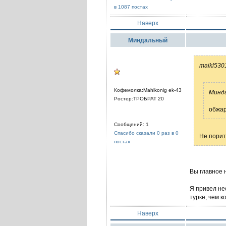
в 1087 постах
Наверх
Миндальный
maikl530
Кофемолка:Mahlkonig ek-43
Минда
Ростер:ТРОБРАТ 20
обжар
Сообщений: 1
Спасибо сказали 0 раз в 0
Не порит
постах
Вы главное 
Я привел не
турке, чем к
Наверх