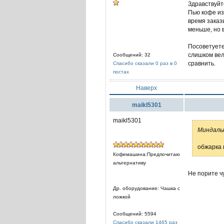
Здравствуйт
Пью кофе из
время заказы
меньше, но 
Посоветуете
слишком вел
Сообщений: 32
сравнить.
Спасибо сказали 0 раз в 0
постах
Наверх
maikl5301
maikl5301
Миндаль
обжарка к
Кофемашина:Предпочитаю
альтернативу
Не порите чу
Др. оборудование: Чашка с
ложкой
Сообщений: 5594
Спасибо сказали 1465 раз