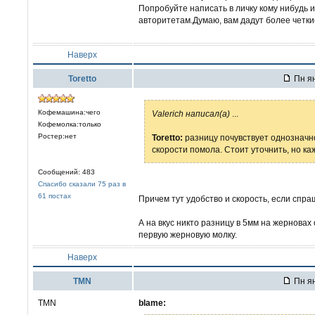
Попробуйте написать в личку кому нибудь 
авторитетам.Думаю, вам дадут более четки
Наверх
Toretto
Пн ян
Кофемашина:чего
Valerich написал(а)
...
Кофемолка:только
Ростер:нет
Toretto:
разницу почувствует однозначно
скорости помола. Стоит уточнить, но ка
Сообщений: 483
Спасибо сказали 75 раз в
61 постах
Причем тут удобство и скорость, если спр
А на вкус никто разницу в 5мм на жернова
первую жерновую молку.
Наверх
TMN
Пн ян
TMN
blame: