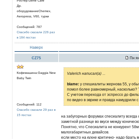
Ростер:Gene Cafe
Др.
оборудованиеChemex,
Aeropress, V60, турки
Сообщений: 787
Спасибо сказали 226 раз
в 184 постах
Наверх
CZ75
Пн ян
Кофемашина:Gaggia New
Valerich написал(а)
...
Baby Twin
blame:
у спешиалиты жернова 55, у обы
помол более равномерный, насколько? Т
С учетом перехода от эспрессо до фильт
по видео в эврике и правда намудрили с
Сообщений: 112
Спасибо сказали 29 раз в
15 постах
на забугорных форумах спесиалиту всегда с
заметной разнице во вкусе между коническо
Понятно, что Спесиалита не конкурент 58м
малогабаритных девайсов.
если место на кухне критично- надо брать 