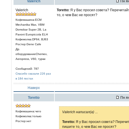
Valerich
Пн ян
Valerich
Toretto:
Я у Вас просил совета? Перечитайте
то, о чем Вас не просят?
Кофемашина:ECM
Mechanika Max, VBM
Domobar Super 2B, La
Pavoni Europiccola ELH
Кофемолка:DF64, BJ63
Ростер:Gene Cafe
Др.
оборудованиеChemex,
Aeropress, V60, турки
Сообщений: 787
Спасибо сказали 226 раз
в 184 постах
Наверх
Toretto
Пн ян
Кофемашина:чего
Valerich написал(а)
...
Кофемолка:только
Ростер:нет
Toretto:
Я у Вас просил совета? Перечита
пишите то, о чем Вас не просят?