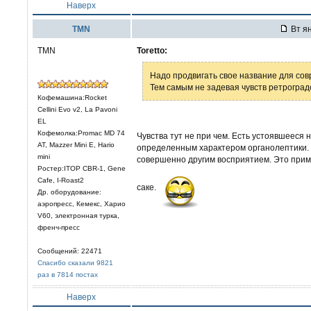
Наверх
TMN
Вт ян
TMN
Toretto:
Надо продвигать свое название для сов
Тем самым не задевая чувств ретроградо
Кофемашина:Rocket
Cellini Evo v2, La Pavoni
EL
Кофемолка:Promac MD 74
Чувства тут не при чем. Есть устоявшееся 
AT, Mazzer Mini E, Hario
определенным характером органолептики. 
mini
совершенно другим восприятием. Это приме
Ростер:ITOP CBR-1, Gene
Cafe, I-Roast2
саке.
Др. оборудование:
аэропресс, Кемекс, Харио
V60, электронная турка,
френч-пресс
Сообщений: 22471
Спасибо сказали 9821
раз в 7814 постах
Наверх