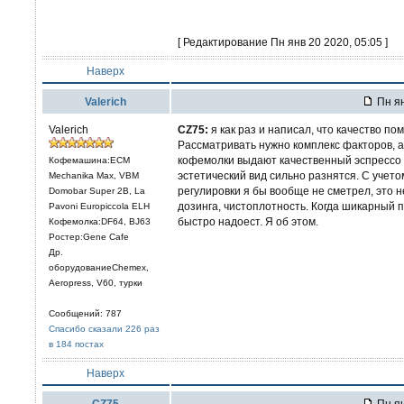
[ Редактирование Пн янв 20 2020, 05:05 ]
Наверх
Valerich
Пн ян
Valerich
CZ75:
я как раз и написал, что качество п
Рассматривать нужно комплекс факторов, а
кофемолки выдают качественный эспрессо п
Кофемашина:ECM
эстетический вид сильно разнятся. С учет
Mechanika Max, VBM
регулировки я бы вообще не сметрел, это 
Domobar Super 2B, La
дозинга, чистоплотность. Когда шикарный 
Pavoni Europiccola ELH
быстро надоест. Я об этом.
Кофемолка:DF64, BJ63
Ростер:Gene Cafe
Др.
оборудованиеChemex,
Aeropress, V60, турки
Сообщений: 787
Спасибо сказали 226 раз
в 184 постах
Наверх
CZ75
Пн ян