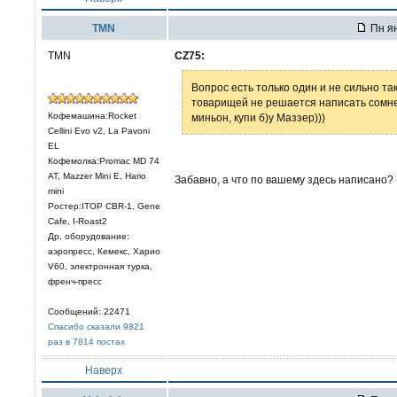
TMN
Пн ян
TMN
CZ75:
Вопрос есть только один и не сильно т
товарищей не решается написать сомн
Кофемашина:Rocket
миньон, купи б)у Маззер)))
Cellini Evo v2, La Pavoni
EL
Кофемолка:Promac MD 74
AT, Mazzer Mini E, Hario
Забавно, а что по вашему здесь написано?
mini
Ростер:ITOP CBR-1, Gene
Cafe, I-Roast2
Др. оборудование:
аэропресс, Кемекс, Харио
V60, электронная турка,
френч-пресс
Сообщений: 22471
Спасибо сказали 9821
раз в 7814 постах
Наверх