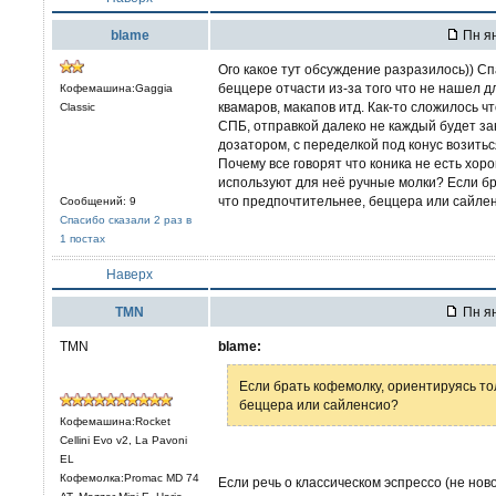
blame
Пн ян
Ого какое тут обсуждение разразилось)) С
беццере отчасти из-за того что не нашел 
Кофемашина:Gaggia
квамаров, макапов итд. Как-то сложилось ч
Classic
СПБ, отправкой далеко не каждый будет за
дозатором, с переделкой под конус возитьс
Почему все говорят что коника не есть хор
используют для неё ручные молки? Если бр
что предпочтительнее, беццера или сайле
Сообщений: 9
Спасибо сказали 2 раз в
1 постах
Наверх
TMN
Пн ян
TMN
blame:
Если брать кофемолку, ориентируясь то
беццера или сайленсио?
Кофемашина:Rocket
Cellini Evo v2, La Pavoni
EL
Кофемолка:Promac MD 74
Если речь о классическом эспрессо (не но