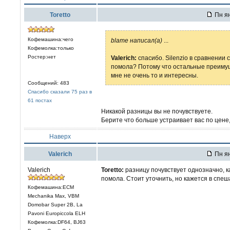
Toretto
Пн ян
Кофемашина:чего
blame написал(а)
...
Кофемолка:только
Ростер:нет
Valerich:
спасибо. Silenzio в сравнении с
помола? Потому что остальные преимущ
мне не очень то и интересны.
Сообщений: 483
Спасибо сказали 75 раз в
61 постах
Никакой разницы вы не почувствуете.
Берите что больше устраивает вас по цене,
Наверх
Valerich
Пн ян
Valerich
Toretto:
разницу почувствует однозначно, к
помола. Стоит уточнить, но кажется в спеш
Кофемашина:ECM
Mechanika Max, VBM
Domobar Super 2B, La
Pavoni Europiccola ELH
Кофемолка:DF64, BJ63