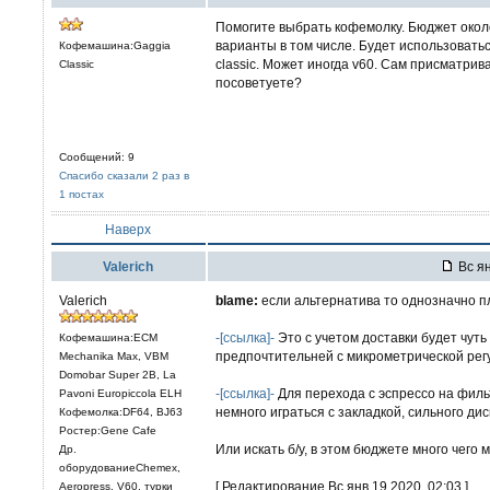
Помогите выбрать кофемолку. Бюджет около
варианты в том числе. Будет использоватьс
Кофемашина:Gaggia
classic. Может иногда v60. Сам присматрива
Classic
посоветуете?
Сообщений: 9
Спасибо сказали 2 раз в
1 постах
Наверх
Valerich
Вс ян
Valerich
blame:
если альтернатива то однозначно пл
-[ссылка]-
Это с учетом доставки будет чут
Кофемашина:ECM
предпочтительней с микрометрической рег
Mechanika Max, VBM
Domobar Super 2B, La
-[ссылка]-
Для перехода с эспрессо на филь
Pavoni Europiccola ELH
немного играться с закладкой, сильного д
Кофемолка:DF64, BJ63
Ростер:Gene Cafe
Или искать б/у, в этом бюджете много чего
Др.
оборудованиеChemex,
[ Редактирование Вс янв 19 2020, 02:03 ]
Aeropress, V60, турки