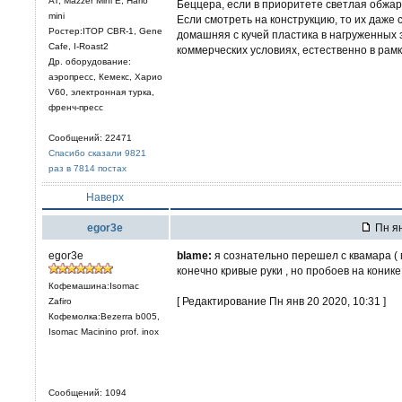
AT, Mazzer Mini E, Hario
Беццера, если в приоритете светлая обжарка
mini
Если смотреть на конструкцию, то их даже 
Ростер:ITOP CBR-1, Gene
домашняя с кучей пластика в нагруженных 
Cafe, I-Roast2
коммерческих условиях, естественно в рамк
Др. оборудование:
аэропресс, Кемекс, Харио
V60, электронная турка,
френч-пресс
Сообщений: 22471
Спасибо сказали 9821
раз в 7814 постах
Наверх
egor3e
Пн ян
egor3e
blame:
я сознательно перешел с квамара ( п
конечно кривые руки , но пробоев на конике
Кофемашина:Isomac
[ Редактирование Пн янв 20 2020, 10:31 ]
Zafiro
Кофемолка:Bezerra b005,
Isomac Macinino prof. inox
Сообщений: 1094