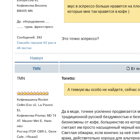
Europiccola EL
Кофемолка:Bezzera
вкус в эспрессо больше нравится на пл
ВВ005 МN
которые мне так нравятся в кофе )
Др. оборудование.....
....... турка, френч-пресс
Сообщений: 392
Это точно эспрессо?
Спасибо сказали 62 раз в
48 постах
Наверх
TMN
Вт ян
TMN
Toretto:
А темную вы особо не найдете, сейчас о
Кофемашина:Rocket
Cellini Evo v2, La Pavoni
EL
Да в моде, точнее усиленно продвигается м
Кофемолка:Promac MD 74
традиционной русской бездумностью и бе
AT, Mazzer Mini E, Hario
бизнесмены от кофе, большинство из котор
mini
считают им просто насыщенный черный кофе
Ростер:ITOP CBR-1, Gene
Светлая обжарка, если конечно за неё счи
Cafe, I-Roast2
крака, действительно хороша для альтернат