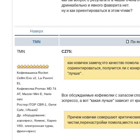
дринкабельно и явного фаворита нет.
ну и как ориентироваться в этом чтиве?
Наверх
TMN
Пн ян
TMN
CZ75:
как новичок замечу,что качество помола
сориентироваться, получится ли с конк
Кофемашина:Rocket
"лучше" .
Cellini Evo v2, La Pavoni
EL
Кофемолка:Promac MD 74
AT, Mazzer Mini E, Hario
Все обсуждаемые кофемолки с запасом сп
mini
эспрессо, а вот "какая лучше" зависит от к
Ростер:ITOP CBR-1, Gene
Cafe, I-Roast2
Др. оборудование:
Причем новички совершают критические
аэропресс, Кемекс, Харио
чистки,перенастройки помола,место на 
V60, электронная турка,
френч-пресс