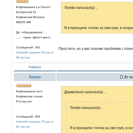
Кофемашина:La Pavoni
Toretto написал(а)
...
Europiccola EL
Кофемолка:Bezzera
ВВ005 МN
Я в принципе топлю за светлую, в эспресс
Др. оборудование.....
....... турка, френч-пресс
Сообщений: 392
Простите, но у вас похоже проблема с пон
Спасибо сказали 62 раз в
48 постах
Наверх
Toretto
Вт ян
Кофемашина:чего
Дормидонд написал(а)
...
Кофемолка:только
Ростер:нет
Toretto написал(а)
...
Сообщений: 483
Спасибо сказали 75 раз в
61 постах
Я в принципе топлю за светлую, в эсп