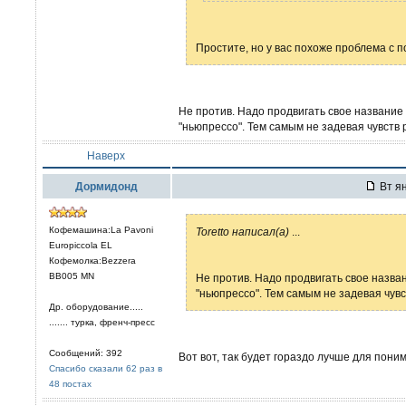
Простите, но у вас похоже проблема с 
Не против. Надо продвигать свое название
"ньюпрессо". Тем самым не задевая чувств р
Наверх
Дормидонд
Вт ян
Кофемашина:La Pavoni
Toretto написал(а)
...
Europiccola EL
Кофемолка:Bezzera
ВВ005 МN
Не против. Надо продвигать свое назва
"ньюпрессо". Тем самым не задевая чувс
Др. оборудование.....
....... турка, френч-пресс
Сообщений: 392
Вот вот, так будет гораздо лучше для пони
Спасибо сказали 62 раз в
48 постах