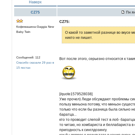
Наверх
CZ75
Пн ян
CZ75:
Кофемашина:Gaggia New
Baby Twin
О какой то заметной разнице во вкусе м
никто не пишет.
Сообщений: 112
Вот после этого, серьезно относится к таки
Спасибо сказали 29 раз в
15 постах
[/quote1579528038]
Уже прочел) Люди обсуждают проблемы синг
пользу миньона потому, что миньон сущест
только что если бы разница была сильно не
баратца...
кто то проводит слепой тест в лоб- баратц
то читаю, но хомбариста и беллабариста в
пригодность к синглдозингу.
как бы вопрос о результате в чашке очень о