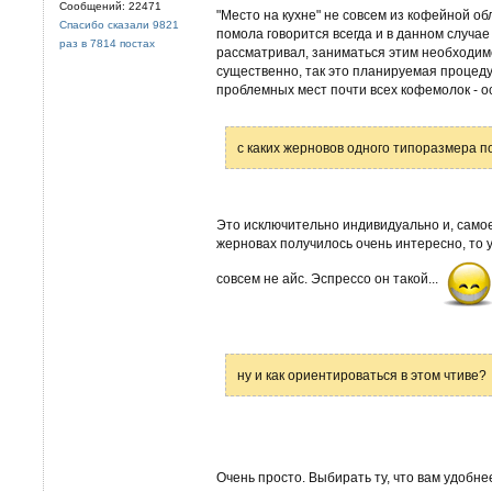
Сообщений: 22471
"Место на кухне" не совсем из кофейной о
Спасибо сказали 9821
помола говорится всегда и в данном случае
раз в 7814 постах
рассматривал, заниматься этим необходимо
существенно, так это планируемая процеду
проблемных мест почти всех кофемолок - ос
с каких жерновов одного типоразмера п
Это исключительно индивидуально и, самое
жерновах получилось очень интересно, то 
совсем не айс. Эспрессо он такой...
ну и как ориентироваться в этом чтиве?
Очень просто. Выбирать ту, что вам удобн