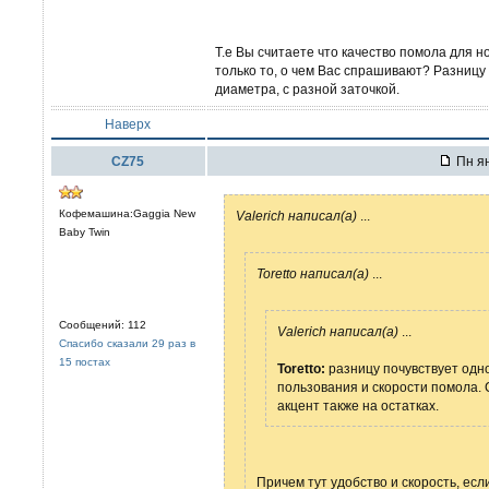
Т.е Вы считаете что качество помола для 
только то, о чем Вас спрашивают? Разницу
диаметра, с разной заточкой.
Наверх
CZ75
Пн ян
Кофемашина:Gaggia New
Valerich написал(а)
...
Baby Twin
Toretto написал(а)
...
Сообщений: 112
Valerich написал(а)
...
Спасибо сказали 29 раз в
15 постах
Toretto:
разницу почувствует одно
пользования и скорости помола. 
акцент также на остатках.
Причем тут удобство и скорость, ес