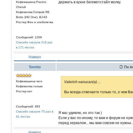
держать в кухне бегемотстайл молку.
Кофемашина:Fracino
Cherub
Кофемолка:Compak R8,
Botto (HG One), BJ-63
Ростер:Фен и хлебопечка
Сообщений: 1209
Спасибо сказали 216 раз
в 171 постах
Наверх
Toretto
Пн ян
Кофемашина:чего
Valerich написал(а)
...
Кофемолка:только
Ростер:нет
Вы всегда отвечаете только то, о чем 
Сообщений: 483
Спасибо сказали 75 раз в
Я вас удивлю, но это так )
61 постах
Если у вас по-иному, то вам и форум не ну
перед зеркалом... мы вам совсем не нужны..
Наверх