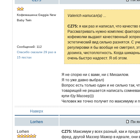
Кофемашина:Gaggia New
Valerich написал(а)
...
Baby Twin
CZ75:
я как раз и написал, что качеств
Рассматривать нужно комплекс факторов
кофемолки выдают качественный эспресс
эстетический вид сильно разнятся. С у
Сообщений: 112
регулировки я бы вообще не сметрел, э
Спасибо сказали 29 раз в
дозинга, чистоплотность. Когда шикарн
15 постах
очень быстро надоест. Я об этом.
Я не спорю ни с вами, ни с Михаилом.
Я то уже давно выбрал)
Вопрос есть только один и не сильно так, 
товарищей не решается написать сомневаю
купи б)у Маззер)))
Человек же точно получит по максимуму и 
Наверх
Lorhen
Пн ян
Lorhen
CZ75:
Максимум у всех разный, как и предс
фред, другой Маззер Мажор в идеале, они в