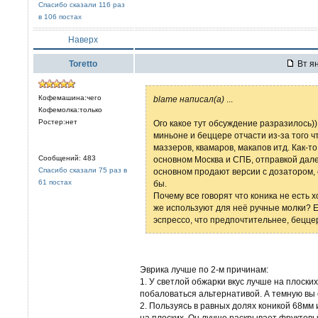
Спасибо сказали 116 раз
в 106 постах
Наверх
Toretto
Вт ян
Кофемашина:чего
blame написал(а)
...
Кофемолка:только
Ростер:нет
Ого какое тут обсуждение разразилось)
миньоне и беццере отчасти из-за того 
маззеров, квамаров, макапов итд. Как-т
Сообщений: 483
основном Москва и СПБ, отправкой дале
Спасибо сказали 75 раз в
основном продают версии с дозатором, 
61 постах
бы.
Почему все говорят что коника не есть 
же используют для неё ручные молки? Е
эспрессо, что предпочтительнее, бецце
Эврика лучше по 2-м причинам:
1. У светлой обжарки вкус лучше на плоски
побаловаться альтернативой. А темную вы 
2. Пользуясь в равных долях коникой 68мм 
на плоских. Он лучше раскрывает фруктовые