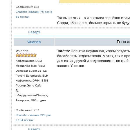
Сообщений: 483
Спасибо сказали 75 раз в
61 постах
Так вы из этих... а я пытался серьёзно с вам
Сорри, обознался, больше кормить не буду.
Наверх
Valerich
Пн ян
Valerich
Toretto:
Попытка неудачная, чтобы создать
балаболить недостаточно. А этих, тех и 
для своих друзей и родственников, по кра
Кофемашина:ECM
запаса. Успехов
Mechanika Max, VBM
Domobar Super 2B, La
Pavoni Europiccola ELH
Кофемолка:DF64, BJ63
Ростер:Gene Cafe
Др.
оборудованиеChemex,
Aeropress, V60, турки
Сообщений: 787
Спасибо сказали 226 раз
в 184 постах
Наверх