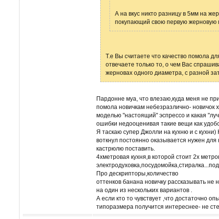
А на вкус никто разницу в 5мм на же
покупающий свою первую жерновую 
Т.е Вы считаете что качество помола д
отвечаете только то, о чем Вас спраши
жерновах одного диаметра, с разной за
Пардонне муа, что влезаю,куда меня не при
помола новичкам небезразлично- новичок х
моделью "настоящий" эспрессо и какая "лу
ошибки недооценивая такие вещи как удобс
Я таскаю супер Джолли на кухню и с кухни) 
воткнул постоянно оказывается нужен для 
кастрюлю поставить.
4хметровая кухня,в которой стоит 2х метр
электродуховка,посудомойка,стиралка...по
Про дескрипторы,количество
оттенков банана новичку рассказывать не 
на один из нескольких вариантов .
А если кто то чувствует ,что достаточно о
типоразмера получится интереснее- не сте