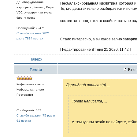
Др. оборудование:
Несбалансированная кислятина, которая из
аэропресс, Кемекс, Харио
Те, кто действительно разбирается и понима
V60, электронная турка,
френч-пресс
соответственно, так что особо искать не на
Сообщений: 22471
Спасибо сказали 9821
раз в 7814 постах
Стало интересно, а вы какое зерно завари
[ Редактирование Вт янв 21 2020, 11:42 ]
Наверх
Toretto
Вт ян
Кофемашина:чего
Дормидонд написал(а)
...
Кофемолка:только
Ростер:нет
Toretto написал(а)
...
Сообщений: 483
Спасибо сказали 75 раз в
61 постах
А темную вы особо не найдете, сейча