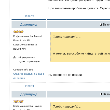
Про возможные пробои не думайте. Скрепк
Наверх
Дормидонд
Вт ян
Кофемашина:La Pavoni
Toretto написал(а)
...
Europiccola EL
Кофемолка:Bezzera
ВВ005 МN
А темную вы особо не найдете, сейчас о
Др. оборудование.....
....... турка, френч-пресс
Сообщений: 392
Спасибо сказали 62 раз в
Вы ее просто не искали.
48 постах
Наверх
Дормидонд
Вт ян
Кофемашина:La Pavoni
Toretto написал(а)
...