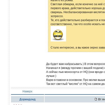
налито из рожка.
Светлая обжарка, если конечно за неё 
первого крака, действительно хороша д
сваришь. Несбалансированная кислятина
эспрессо.
Те, кто действительно разбирается и по
соответственно, так что особо искать не
Стало интересно, а вы какое зерно зав
Да будет вам набрасывать ) В этом вопросе
Начинал я (между прочим с вашей подачи) с
А сейчас пью моносорта от HQ (они вроде с
лучше )
Варю в павони в основном. Про молки выше
Так вот светлый "кисляк" от HQ на самом де
Наверх
Дормидонд
Вт ян