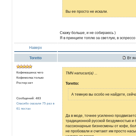
Вы ее просто не искали.
Скажу больше, и не собираюсь )
Я в принципе топлю за светлую, в эспрессо в
Наверх
Toretto
Вт ян
Кофемашина:чего
TMN написал(а)
...
Кофемолка:только
Ростер:нет
Toretto:
А темную вы особо не найдете, сейча
Сообщений: 483
Спасибо сказали 75 раз в
61 постах
Да в моде, точнее усиленно продвигаетс
традиционной русской бездумностью и
пассионарные бизнесмены от кофе, бол
не пробовали и считают им просто насы