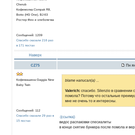
Cherub
Кофемолка:Compak R8,
Botto (HG One), BJ-63
Ростер:Фен и хлебопечка
Сообщений: 1209
Спасибо сказали 216 раз
в 171 постах
Наверх
CZ75
Пн ян
Кофемашина:Gaggia New
blame написал(а)
...
Baby Twin
Valerich:
спасибо. Silenzio в сравнении с
помола? Потому что остальные преимущ
мне не очень то и интересны.
Сообщений: 112
Спасибо сказали 29 раз в
-[ссылка]-
15 постах
видос распаковки спесиалиты
в конце снятие бункера после помола и вер