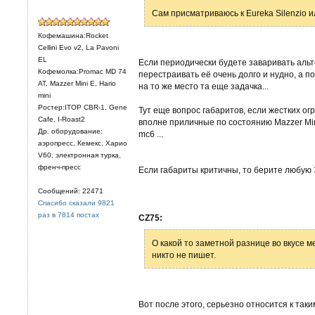
Сам присматриваюсь к Eureka Silenzio и
Кофемашина:Rocket
Cellini Evo v2, La Pavoni
EL
Если периодически будете заваривать альт
Кофемолка:Promac MD 74
перестраивать её очень долго и нудно, а п
AT, Mazzer Mini E, Hario
на то же место та еще задачка...
mini
Ростер:ITOP CBR-1, Gene
Тут еще вопрос габаритов, если жестких о
Cafe, I-Roast2
вполне приличные по состоянию Mazzer Mini,
Др. оборудование:
mc6 ...
аэропресс, Кемекс, Харио
V60, электронная турка,
френч-пресс
Если габариты критичны, то берите любую Э
Сообщений: 22471
Спасибо сказали 9821
раз в 7814 постах
CZ75:
О какой то заметной разнице во вкусе м
никто не пишет.
Вот после этого, серьезно относится к таки