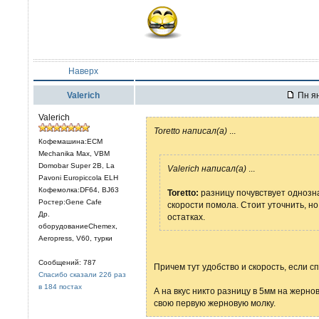
Наверх
Valerich
Пн ян
Valerich
Toretto написал(а)
...
Кофемашина:ECM
Mechanika Max, VBM
Domobar Super 2B, La
Valerich написал(а)
...
Pavoni Europiccola ELH
Кофемолка:DF64, BJ63
Toretto:
разницу почувствует однозна
Ростер:Gene Cafe
скорости помола. Стоит уточнить, но
Др.
остатках.
оборудованиеChemex,
Aeropress, V60, турки
Сообщений: 787
Причем тут удобство и скорость, если 
Спасибо сказали 226 раз
в 184 постах
А на вкус никто разницу в 5мм на жерн
свою первую жерновую молку.