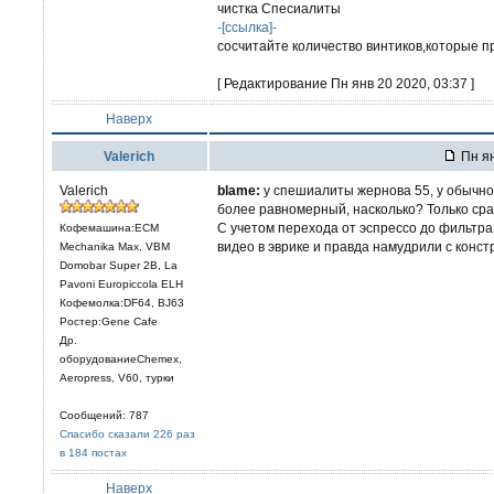
чистка Спесиалиты
-[ссылка]-
сосчитайте количество винтиков,которые п
[ Редактирование Пн янв 20 2020, 03:37 ]
Наверх
Valerich
Пн ян
Valerich
blame:
у спешиалиты жернова 55, у обычно
более равномерный, насколько? Только сра
С учетом перехода от эспрессо до фильтра 
Кофемашина:ECM
видео в эврике и правда намудрили с конст
Mechanika Max, VBM
Domobar Super 2B, La
Pavoni Europiccola ELH
Кофемолка:DF64, BJ63
Ростер:Gene Cafe
Др.
оборудованиеChemex,
Aeropress, V60, турки
Сообщений: 787
Спасибо сказали 226 раз
в 184 постах
Наверх