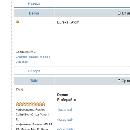
Наверх
Demo
Вт ав
Eureka...Atom
Сообщений: 3
Спасибо сказали 0 раз в
0 постах
Наверх
TMN
Ср ав
TMN
Demo:
Выбирайте
-[ссылка]-
Кофемашина:Rocket
Cellini Evo v2, La Pavoni
-[ссылка]-
EL
Кофемолка:Promac MD 74
-[ссылка]-
AT, Mazzer Mini E, Hario