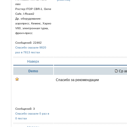
mini
Ростер:ITOP CBR-1, Gene
Cafe, I-Roast2
Др. оборудование:
аэропресс, Кемекс, Харио
V60, электронная турка,
френч-пресс
Сообщений: 22462
Спасибо сказали 9820
раз в 7813 постах
Наверх
Demo
Ср ав
Спасибо за рекомендации
Сообщений: 3
Спасибо сказали 0 раз в
0 постах