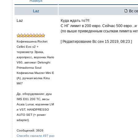
Наверх
Laz
Вс се
Laz
Куда ждать то?!!
С НГ лимит в 200 евро. Сейчас 500 евро...и 
(по выше приведенным ссылкам лимита нет..
[ Редактирование Вс сен 15 2019, 08:23 ]
Кофемашина:Rocket
Cellini Evo v2 +
термометр Эрика,
аэропресс, воронка Hario
V60, автомат Delonghi
Primadonna Soul
Кофемолка:Mazzer Mini E
(A), ручная молка Kinu
M47
Др. оборудование: душ
IMS E61 200 TC, весы
Acaia Lunar, корзинки LM
и VST, HANDPRESSO
AUTO SET (+ power
adapter).
Сообщений: 3926
Спасибо сказали 497 раз