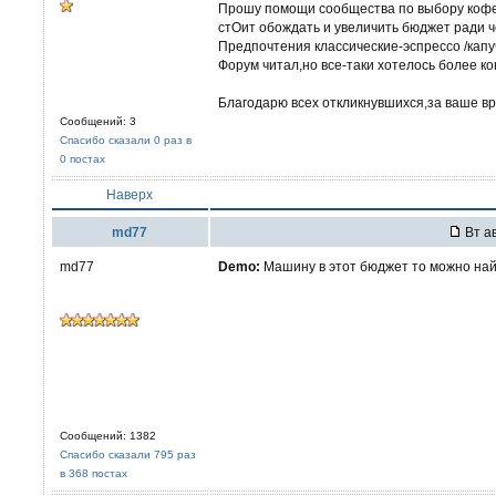
Прошу помощи сообщества по выбору коф
стОит обождать и увеличить бюджет ради ч
Предпочтения классические-эспрессо /кап
Форум читал,но все-таки хотелось более ко
Благодарю всех откликнувшихся,за ваше вр
Сообщений: 3
Спасибо сказали 0 раз в
0 постах
Наверх
md77
Вт ав
md77
Demo:
Машину в этот бюджет то можно найт
Сообщений: 1382
Спасибо сказали 795 раз
в 368 постах