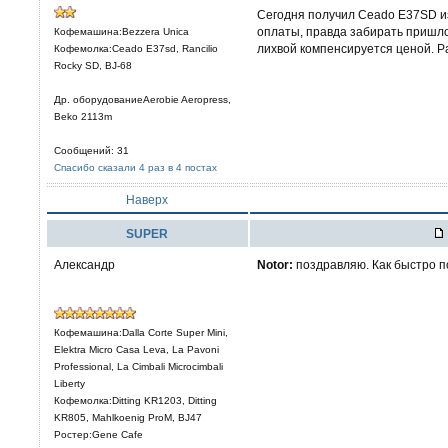
Сегодня получил Ceado E37SD из 
оплаты, правда забирать пришлос
Кофемашина:Bezzera Unica
лихвой компенсируется ценой. Р
Кофемолка:Ceado E37sd, Rancilio
Rocky SD, BJ-68
Др. оборудованиеAerobie Aeropress,
Beko 2113m
Сообщений: 31
Спасибо сказали 4 раз в 4 постах
Наверх
SUPER
Александр
Notor:
поздравляю. Как быстро п
Кофемашина:Dalla Corte Super Mini,
Elektra Micro Casa Leva, La Pavoni
Professional, La Cimbali Microcimbali
Liberty
Кофемолка:Ditting KR1203, Ditting
KR805, Mahlkoenig ProM, BJ47
Ростер:Gene Cafe