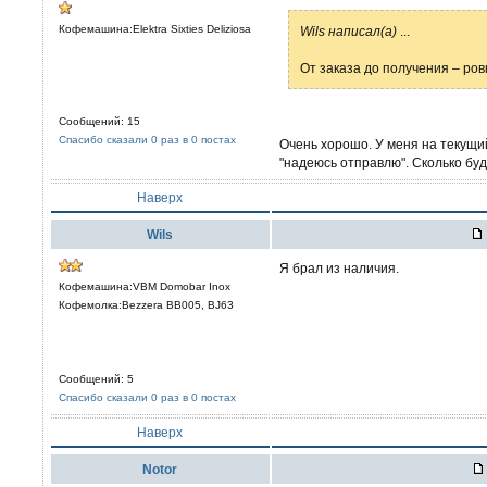
Кофемашина:Elektra Sixties Deliziosa
Wils написал(а)
...
От заказа до получения – ров
Сообщений: 15
Спасибо сказали 0 раз в 0 постах
Очень хорошо. У меня на текущи
"надеюсь отправлю". Сколько буд
Наверх
Wils
Я брал из наличия.
Кофемашина:VBM Domobar Inox
Кофемолка:Bezzera BB005, BJ63
Сообщений: 5
Спасибо сказали 0 раз в 0 постах
Наверх
Notor