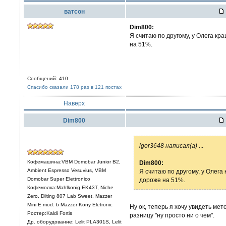
ватсон
Dim800:
Я считаю по другому, у Олега кр
на 51%.
Сообщений: 410
Спасибо сказали 178 раз в 121 постах
Наверх
Dim800
igor3648 написал(а)
...
Кофемашина:VBM Domobar Junior B2,
Dim800:
Ambient Espresso Vesuvius, VBM
Я считаю по другому, у Олега
Domobar Super Elettronico
дороже на 51%.
Кофемолка:Mahlkonig EK43T, Niche
Zero, Diiting 807 Lab Sweet, Mazzer
Mini E mod. b Mazzer Kony Eletronic
Ну ок, теперь я хочу увидеть ме
Ростер:Kaldi Fortis
разницу "ну просто ни о чем".
Др. оборудование: Lelit PLА301S, Lelit