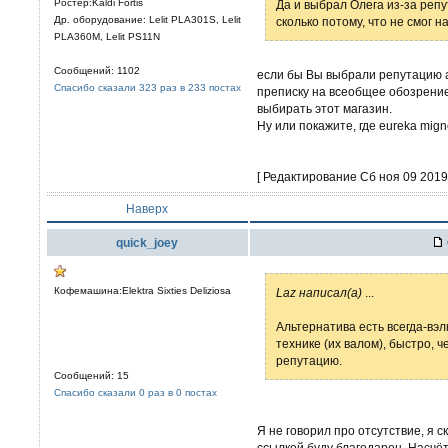
Ростер:Kaldi Fortis
Да и выбрал Олега из-за репу
Др. оборудование: Lelit PLА301S, Lelit
сколько потому, что не смог 
PLA360M, Lelit PS11N
Сообщений: 1102
если бы Вы выбрали репутацию а
Спасибо сказали 323 раз в 233 постах
преписку на всеобщее обозрение. 
выбирать этот магазин.
Ну или покажите, где eureka mig
[ Редактирование Сб ноя 09 2019,
Наверх
quick_joey
Кофемашина:Elektra Sixties Deliziosa
Laz написал(а)
...
Альтернатива есть всегда-вэ
технике (их валом), быстро, че
репутацию.
Сообщений: 15
Спасибо сказали 0 раз в 0 постах
Я не говорил про отсутствие, я 
ссылкой буду благодарен. Насчё