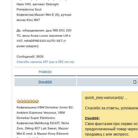
Hario V60, автомат Delonghi
Primadonna Soul
Кофемолка:Mazzer Mini E (A), ручная
молка Kinu M47
Др. оборудование: душ IMS E61 200
TC, весы Acaia Lunar, корзинки LM и
VST, HANDPRESSO AUTO SET (+
power adapter).
Сообщений: 3926
Спасибо сказали 497 раз в 392 постах
Наверх
Dim800
quick_joey написал(а)
...
Кофемашина:VBM Domobar Junior B2,
Спасибо за ответы, успокоили
Ambient Espresso Vesuvius, VBM
Domobar Super Elettronico
Dim800:
Кофемолка:Mahlkonig EK43T, Niche
Свои фантазии про сервис ост
Zero, Diiting 807 Lab Sweet, Mazzer
предоплаченный товар через 
Mini E mod. b Mazzer Kony Eletronic
продавец с али экспресс.