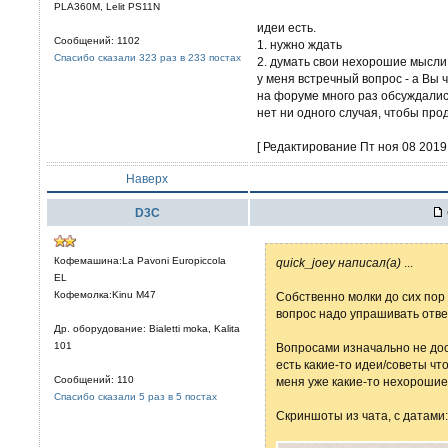
PLA360M, Lelit PS11N
идеи есть.
Сообщений: 1102
1. нужно ждать
Спасибо сказали 323 раз в 233 постах
2. думать свои нехорошие мысли
у меня встречный вопрос - а Вы
на форуме много раз обсуждалис
нет ни одного случая, чтобы про
[ Редактирование Пт ноя 08 2019,
Наверх
D3C
Кофемашина:La Pavoni Europiccola
quick_joey написал(а)
...
EL
Кофемолка:Kinu M47
Собственно молки до сих пор
вопрос надо упрашивать ответ
Др. оборудование: Bialetti moka, Kalita
101
Вопросами изначально не дос
есть какие-то идеи/советы чт
Сообщений: 110
меня уже какие-то нехорошие
Спасибо сказали 5 раз в 5 постах
Скриншоты из чата, с датами: