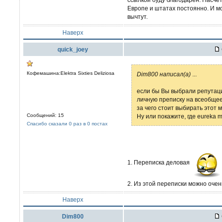
Европе и штатах постоянно. И мо
вычтут.
Наверх
quick_joey
Кофемашина:Elektra Sixties Deliziosa
Dim800 написал(а)
...
если бы Вы выбрали репутаци
личную преписку на всеобщее 
за чего стоит выбирать этот м
Сообщений: 15
Ну или покажите, где eureka 
Спасибо сказали 0 раз в 0 постах
1. Переписка деловая
2. Из этой переписки можно очен
Наверх
Dim800