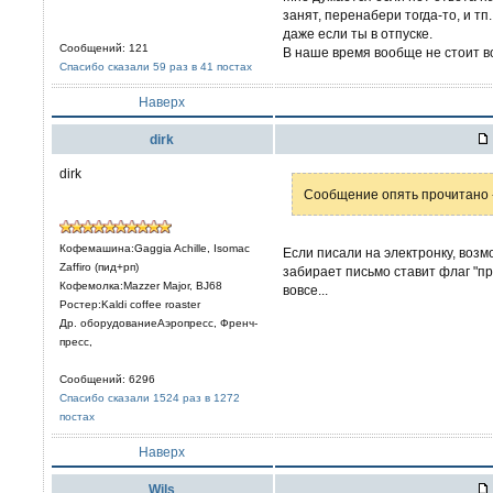
занят, перенабери тогда-то, и тп
даже если ты в отпуске.
Сообщений: 121
В наше время вообще не стоит в
Спасибо сказали 59 раз в 41 постах
Наверх
dirk
dirk
Сообщение опять прочитано -
Кофемашина:Gaggia Achille, Isomac
Если писали на электронку, возм
Zaffiro (пид+рп)
забирает письмо ставит флаг "пр
Кофемолка:Mazzer Major, BJ68
вовсе...
Ростер:Kaldi coffee roaster
Др. оборудованиеАэропресс, Френч-
пресс,
Сообщений: 6296
Спасибо сказали 1524 раз в 1272
постах
Наверх
Wils