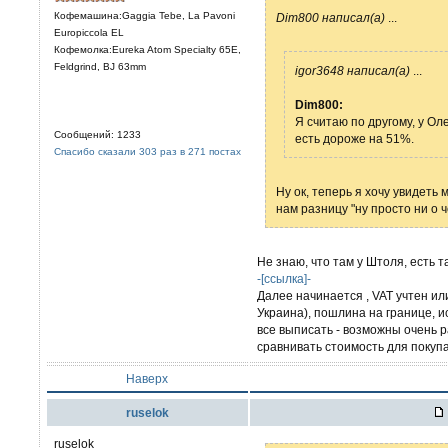
Кофемашина:Gaggia Tebe, La Pavoni
Dim800 написал(а)
...
Europiccola EL
Кофемолка:Eureka Atom Specialty 65E,
Feldgrind, BJ 63mm
igor3648 написал(а)
...
Dim800:
Я считаю по другому, у Ол
Сообщений: 1233
есть дороже на 51%.
Спасибо сказали 303 раз в 271 постах
Ну ок, теперь я хочу увидеть
нам разницу "ну просто ни о ч
Не знаю, что там у Штоля, есть 
-[ссылка]-
Далее начинается , VAT учтен ил
Украина), пошлина на границе, 
все выписать - возможны очень 
сравнивать стоимость для покуп
Наверх
ruselok
ruselok