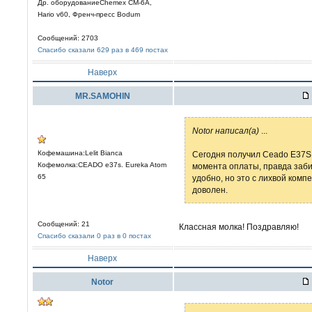
Др. оборудованиеChemex CM-6A,
Hario v60, Френч-пресс Bodum
Сообщений: 2703
Спасибо сказали 629 раз в 469 постах
Наверх
MR.SAMOHIN
Notor написал(а)
...
Кофемашина:Lelit Bianca
Сегодня получил Ceado E37SD 
Кофемолка:CEADO e37s. Eureka Atom
момента оплаты, правда заби
65
удобно, но это с лихвой ком
доволен.
Сообщений: 21
Классная молка! Поздравляю!
Спасибо сказали 0 раз в 0 постах
Наверх
Notor