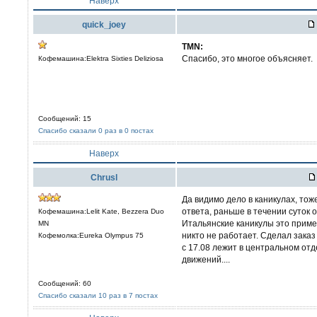
Наверх
quick_joey
TMN:
Спасибо, это многое объясняет.
Кофемашина:Elektra Sixties Deliziosa
Сообщений: 15
Спасибо сказали 0 раз в 0 постах
Наверх
Chrusl
Да видимо дело в каникулах, тож
ответа, раньше в течении суток 
Кофемашина:Lelit Kate, Bezzera Duo
Итальянские каникулы это пример
MN
никто не работает. Сделал заказ 
Кофемолка:Eureka Olympus 75
с 17.08 лежит в центральном от
движений....
Сообщений: 60
Спасибо сказали 10 раз в 7 постах