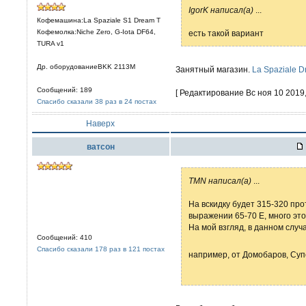
IgorK написал(а)
...
Кофемашина:La Spaziale S1 Dream T
Кофемолка:Niche Zero, G-Iota DF64,
есть такой вариант
TURA v1
Др. оборудованиеBKK 2113M
Занятный магазин.
La Spaziale 
Сообщений: 189
[ Редактирование Вс ноя 10 2019, 
Спасибо сказали 38 раз в 24 постах
Наверх
ватсон
TMN написал(а)
...
На вскидку будет 315-320 пр
выражении 65-70 Е, много эт
На мой взгляд, в данном случ
Сообщений: 410
Спасибо сказали 178 раз в 121 постах
например, от Домобаров, Су