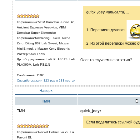
quick_joey написал(а)
...
Кофемашина:VBM Domobar Junior B2,
Ambient Espresso Vesuvius, VBM
1. Переписка деловая
Domobar Super Elettronico
Кофемолка:Mahlkonig EK43T, Niche
2. Из этой переписки можно о
Zero, Diiting 807 Lab Sweet, Mazzer
Mini E mod. b Mazzer Kony Eletronic
Ростер:Kaldi Fortis
Др. оборудование: Lelit PLА301S, Lelit
Олег то случаем не ответил?
PLA360M, Lelit PS11N
Сообщений: 1102
Спасибо сказали 323 раз в 233 постах
Наверх
TMN
TMN
quick_joey:
Если поделитесь ссылкой буд
Кофемашина:Rocket Cellini Evo v2, La
Pavoni EL