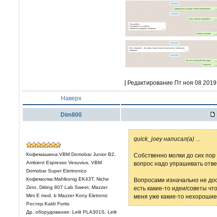
[ Редактирование Пт ноя 08 2019,
Наверх
Dim800
quick_joey написал(а)
...
Кофемашина:VBM Domobar Junior B2,
Собственно молки до сих пор
Ambient Espresso Vesuvius, VBM
вопрос надо упрашивать ответ
Domobar Super Elettronico
Кофемолка:Mahlkonig EK43T, Niche
Вопросами изначально не дос
Zero, Diiting 807 Lab Sweet, Mazzer
есть какие-то идеи/советы чт
Mini E mod. b Mazzer Kony Eletronic
меня уже какие-то нехорошие
Ростер:Kaldi Fortis
Др. оборудование: Lelit PLА301S, Lelit