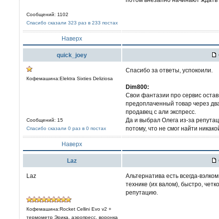
Сообщений: 1102
Спасибо сказали 323 раз в 233 постах
Наверх
quick_joey
Спасибо за ответы, успокоили.
Кофемашина:Elektra Sixties Deliziosa
Dim800:
Свои фантазии про сервис оставь
предоплаченный товар через два
продавец с али экспресс.
Да и выбрал Олега из-за репутац
Сообщений: 15
потому, что не смог найти никак
Спасибо сказали 0 раз в 0 постах
Наверх
Laz
Laz
Альтернатива есть всегда-вэлко
технике (их валом), быстро, четко
репутацию.
Кофемашина:Rocket Cellini Evo v2 +
термометр Эрика, аэропресс, воронка