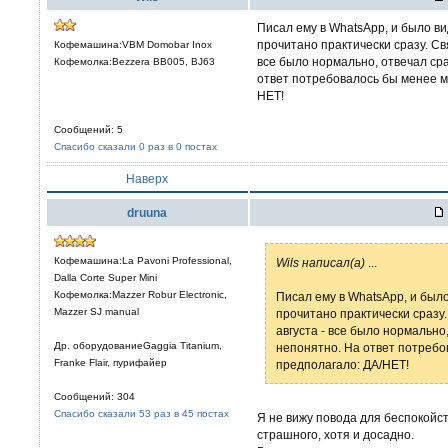
Писал ему в WhatsApp, и было ви
прочитано практически сразу. Св
Кофемашина:VBM Domobar Inox
все было нормально, отвечал сра
Кофемолка:Bezzera BB005, BJ63
ответ потребовалось бы менее м
НЕТ!
Сообщений: 5
Спасибо сказали 0 раз в 0 постах
Наверх
druuna
Кофемашина:La Pavoni Professional,
Wils написал(а)
...
Dalla Corte Super Mini
Кофемолка:Mazzer Robur Electronic,
Писал ему в WhatsApp, и было
Mazzer SJ manual
прочитано практически сразу
августа - все было нормально,
Др. оборудованиеGaggia Titanium,
непонятно. На ответ потреб
Franke Flair, пурифайер
предполагало: ДА/НЕТ!
Сообщений: 304
Спасибо сказали 53 раз в 45 постах
Я не вижу повода для беспокойст
страшного, хотя и досадно.