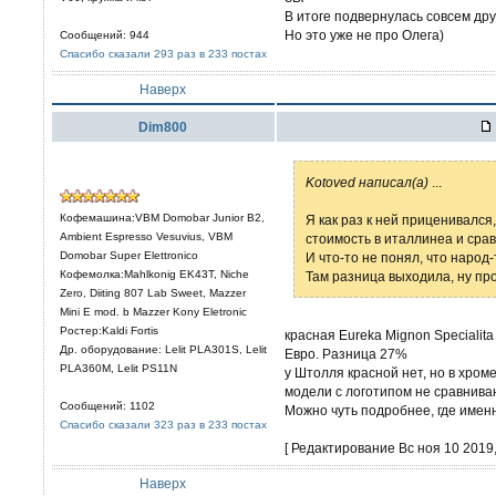
В итоге подвернулась совсем друг
Но это уже не про Олега)
Сообщений: 944
Спасибо сказали 293 раз в 233 постах
Наверх
Dim800
Kotoved написал(а)
...
Кофемашина:VBM Domobar Junior B2,
Я как раз к ней приценивался
Ambient Espresso Vesuvius, VBM
стоимость в италлинеа и ср
Domobar Super Elettronico
И что-то не понял, что народ
Кофемолка:Mahlkonig EK43T, Niche
Там разница выходила, ну про
Zero, Diiting 807 Lab Sweet, Mazzer
Mini E mod. b Mazzer Kony Eletronic
Ростер:Kaldi Fortis
красная Eureka Mignon Specialit
Др. оборудование: Lelit PLА301S, Lelit
Евро. Разница 27%
PLA360M, Lelit PS11N
у Штолля красной нет, но в хром
модели с логотипом не сравниваю
Сообщений: 1102
Можно чуть подробнее, где именн
Спасибо сказали 323 раз в 233 постах
[ Редактирование Вс ноя 10 2019,
Наверх