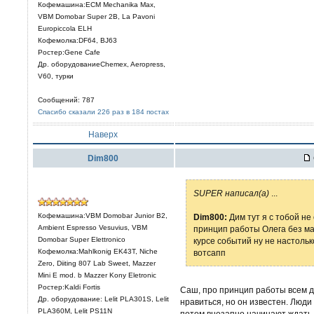
Кофемашина:ECM Mechanika Max,
VBM Domobar Super 2B, La Pavoni
Europiccola ELH
Кофемолка:DF64, BJ63
Ростер:Gene Cafe
Др. оборудованиеChemex, Aeropress,
V60, турки
Сообщений: 787
Спасибо сказали 226 раз в 184 постах
Наверх
Dim800
SUPER написал(а)
...
Кофемашина:VBM Domobar Junior B2,
Dim800:
Дим тут я с тобой не
Ambient Espresso Vesuvius, VBM
принцип работы Олега без ма
Domobar Super Elettronico
курсе событий ну не настольк
Кофемолка:Mahlkonig EK43T, Niche
вотсапп
Zero, Diiting 807 Lab Sweet, Mazzer
Mini E mod. b Mazzer Kony Eletronic
Ростер:Kaldi Fortis
Саш, про принцип работы всем д
Др. оборудование: Lelit PLА301S, Lelit
нравиться, но он известен. Люди
PLA360M, Lelit PS11N
потом внезапно начинают ждать 