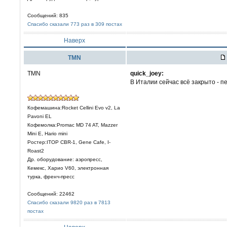
Сообщений: 835
Спасибо сказали 773 раз в 309 постах
Наверх
TMN
TMN
quick_joey:
В Италии сейчас всё закрыто - п
Кофемашина:Rocket Cellini Evo v2, La
Pavoni EL
Кофемолка:Promac MD 74 AT, Mazzer
Mini E, Hario mini
Ростер:ITOP CBR-1, Gene Cafe, I-
Roast2
Др. оборудование: аэропресс,
Кемекс, Харио V60, электронная
турка, френч-пресс
Сообщений: 22462
Спасибо сказали 9820 раз в 7813
постах