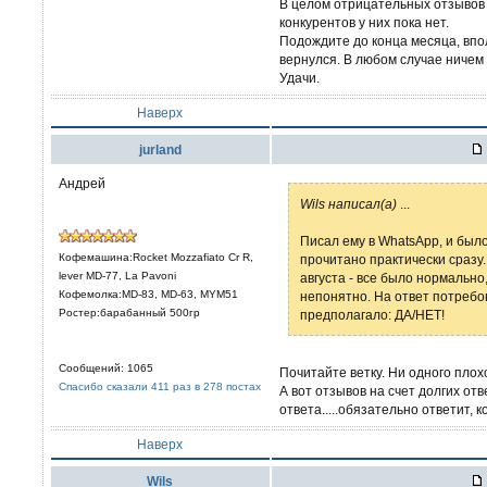
В целом отрицательных отзывов т
конкурентов у них пока нет.
Подождите до конца месяца, впо
вернулся. В любом случае ничем 
Удачи.
Наверх
jurland
Андрей
Wils написал(а)
...
Писал ему в WhatsApp, и было
Кофемашина:Rocket Mozzafiato Cr R,
прочитано практически сразу
lever MD-77, La Pavoni
августа - все было нормально,
Кофемолка:MD-83, MD-63, MYM51
непонятно. На ответ потреб
Ростер:барабанный 500гр
предполагало: ДА/НЕТ!
Сообщений: 1065
Почитайте ветку. Ни одного плох
Спасибо сказали 411 раз в 278 постах
А вот отзывов на счет долгих отв
ответа.....обязательно ответит, к
Наверх
Wils