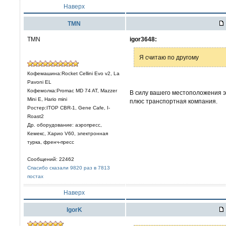
Наверх
TMN
TMN
igor3648:
Я считаю по другому
Кофемашина:Rocket Cellini Evo v2, La
Pavoni EL
Кофемолка:Promac MD 74 AT, Mazzer
В силу вашего местоположения это
Mini E, Hario mini
плюс транспортная компания.
Ростер:ITOP CBR-1, Gene Cafe, I-
Roast2
Др. оборудование: аэропресс,
Кемекс, Харио V60, электронная
турка, френч-пресс
Сообщений: 22462
Спасибо сказали 9820 раз в 7813
постах
Наверх
IgorK