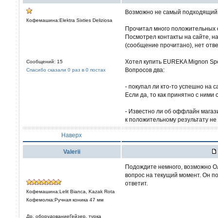
Возможно не самый подходящий 
Кофемашина:Elektra Sixties Deliziosa
Прочитал много положительных о
Посмотрел контакты на сайте, на
(сообщение прочитано), нет отве
Хотел купить EUREKA Mignon Speci
Сообщений: 15
Вопросов два:
Спасибо сказали 0 раз в 0 постах
- покупал ли кто-то успешно на с
Если да, то как принятно с ними
- Известно ли об оффлайн магаз
к положительному результату не
Наверх
Valerii
Подождите немного, возможно Ол
вопрос на текущий момент. Он п
ответит.
Кофемашина:Lelit Bianca, Kazak Rota
Кофемолка:Ручная коника 47 мм
Др. оборудованиеГейзер, турка