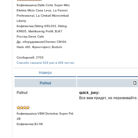
Кофемашина:Dalla Corte Super Mini,
Elektra Micro Casa Leva, La Pavoni
Professional, La Cimbali Microcimbali
Liberty
Кофемолка:Ditting KR1203, Ditting
KR805, Mahlkoenig ProM, BJ47
Ростер:Gene Cafe
Др. оборудованиеChemex CM-6A,
Hario v60, Френч-пресс Bodum
Сообщений: 2703
Спасибо сказали 629 раз в 469 постах
Наверх
Pafnut
Pafnut
quick_joey:
Все вам придет, не переживайте.
Кофемашина:VBM Domobar Super Pid
2B
Кофемолка:BJ 68