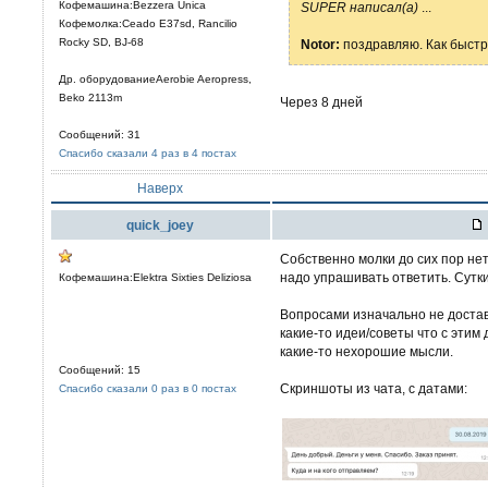
Кофемашина:Bezzera Unica
SUPER написал(а)
...
Кофемолка:Ceado E37sd, Rancilio
Rocky SD, BJ-68
Notor:
поздравляю. Как быстр
Др. оборудованиеAerobie Aeropress,
Beko 2113m
Через 8 дней
Сообщений: 31
Спасибо сказали 4 раз в 4 постах
Наверх
quick_joey
Собственно молки до сих пор не
надо упрашивать ответить. Сутки
Кофемашина:Elektra Sixties Deliziosa
Вопросами изначально не достав
какие-то идеи/советы что с этим
какие-то нехорошие мысли.
Сообщений: 15
Скриншоты из чата, с датами:
Спасибо сказали 0 раз в 0 постах