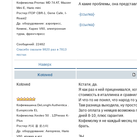
Кофемолка:Promac MD 74 AT, Mazzer
А какие проблемы, она представ
Mini E, Hario mini
Ростер:ITOP CBR-1, Gene Cafe, I-
-[ссылка]-
Roast2
Др. оборудование: аэропресс,
-[ссылка]-
Кемекс, Харио V60, электронная
турка, френч-пресс
Сообщений: 22462
Спасибо сказали 9820 раз в 7813
постах
Наверх
Kotoved
Kotoved
Кстати, да.
Я как раз к ней приценивался, х
стоимость в италлинеа и сравн
И что-то не понял, что народ-то
Там разница выходила, ну просто
Кофемашина:DeLonghi Authentica .
Зато оплата у немцев возможна 
Europiccola EL
дней 8-10, плюс гарантия.
Кофемолка:Xeoleo 50 . 1ZPresso K-
Кофемолку я не каждый месяц пок
Plus
брать.
Ростер:커피 용 로스터
Др. оборудование: Aeropress, Hario
ЗЫ
V60, кружка и кот