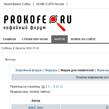
Sweet Beans Coffee
|
ACME CUPS Россия
|
ГЛАВНАЯ
СТАТЬИ ПРО КОФЕ
ФОРУМ
НОВОЕ НА САЙТЕ
Суббота, 8 Августа 2026 15:10
Форумы
Кофейный форум
::
Форумы
:: Форум для любителей ::
Муки в
Покупка кофемолки на it
Переход на страницу
[
1
]
2
3
...
9
10
11
Модераторы: morbid, latterus
Автор
quick_joey