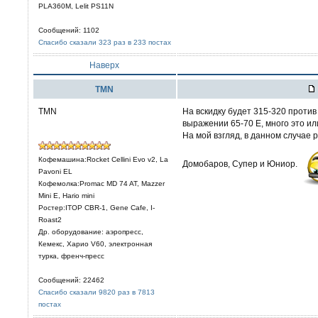
PLA360M, Lelit PS11N
Сообщений: 1102
Спасибо сказали 323 раз в 233 постах
Наверх
TMN
TMN
На вскидку будет 315-320 против
выражении 65-70 Е, много это и
На мой взгляд, в данном случае 
Кофемашина:Rocket Cellini Evo v2, La
Домобаров, Супер и Юниор.
Pavoni EL
Кофемолка:Promac MD 74 AT, Mazzer
Mini E, Hario mini
Ростер:ITOP CBR-1, Gene Cafe, I-
Roast2
Др. оборудование: аэропресс,
Кемекс, Харио V60, электронная
турка, френч-пресс
Сообщений: 22462
Спасибо сказали 9820 раз в 7813
постах