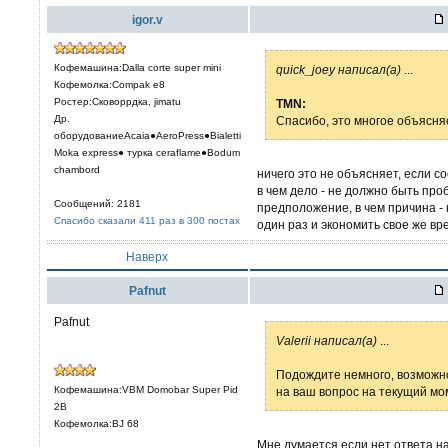
igor.v
Кофемашина:Dalla corte super mini
quick_joey написал(а)
...
Кофемолка:Compak e8
Ростер:Сковоррдка, jimatu
TMN:
Др.
Спасибо, это многое объясня
оборудованиеAcaia●AeroPress●Bialetti
Moka express● турка сeraflame●Bodum
chambord
ничего это не объясняет, если со
в чем дело - не должно быть про
Сообщений: 2181
предположение, в чем причина - 
Спасибо сказали 411 раз в 300 постах
один раз и экономить свое же в
Наверх
Pafnut
Pafnut
Valerii написал(а)
...
Подождите немного, возможно
Кофемашина:VBM Domobar Super Pid
на ваш вопрос на текущий мо
2B
Кофемолка:BJ 68
Мне думается если нет ответа на 