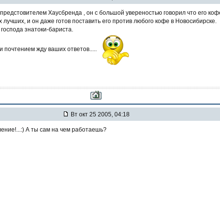
 предстовителем Хаусбренда , он с большой увереностью говорил что его коф
 лучших, и он даже готов поставить его против любого кофе в Новосибирске.
господа знатоки-бариста.
 почтением жду ваших ответов.....
Вт окт 25 2005, 04:18
ние!...:) А ты сам на чем работаешь?