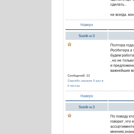
сделать...
не всегда. кон
Наверх
Susik-u-3
Полтора года
РосИнтера а 
будем работа
, но не толь
и предложени
важнейшие в
Сообщений: 22
Спасибо сказали 0 раз в
0 постах
Наверх
Susik-u-3
По поводу кто
говорит ,что 
ассортименте
мнению,знани