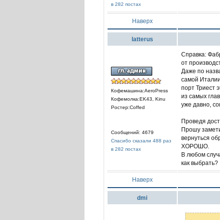
в 282 постах
Наверх
latterus
Справка: Фаб
от производст
Даже по назв
самой Италии
порт Триест 
Кофемашина:AeroPress
из самых гла
Кофемолка:EK43, Kinu
уже давно, с
Ростер:Coffed
Проведя доста
Прошу замети
Сообщений: 4679
вернуться обр
Спасибо сказали 488 раз
ХОРОШО.
в 282 постах
В любом случ
как выбрать?
Наверх
dmi