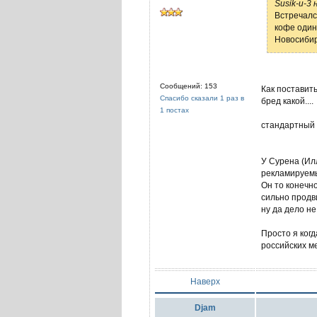
Susik-u-3 
Встречалс
кофе один
Новосибир
Сообщений: 153
Как поставить
Спасибо сказали 1 раз в
бред какой....
1 постах
стандартный 
У Сурена (Ил
рекламируемых
Он то конечн
сильно продв
ну да дело не
Просто я ког
российских м
Наверх
Djam