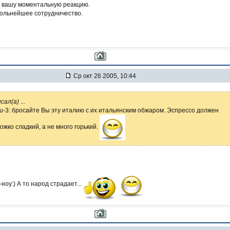
 вашу моментальную реакцию.
ольнейшее сотрудничество.
Ср окт 26 2005, 10:44
сал(а)
...
-u-3: бросайте Вы эту италию с их итальянским обжаром. Эспрессо должен
ожко сладкий, а не много горький.
-ноу:) А то народ страдает...