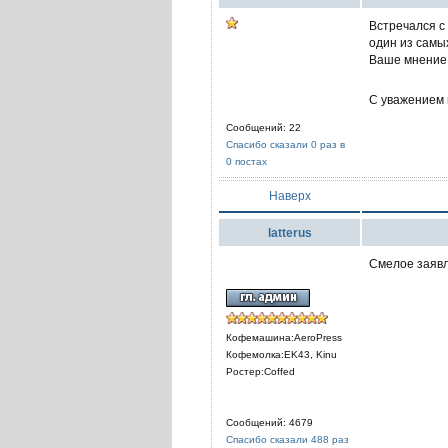
Встречался с
один из самых
Ваше мнение 
С уважением и
Сообщений: 22
Спасибо сказали 0 раз в
0 постах
Наверх
latterus
Смелое заявле
Кофемашина:AeroPress
Кофемолка:EK43, Kinu
Ростер:Coffed
Сообщений: 4679
Спасибо сказали 488 раз