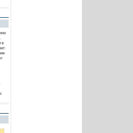
леко
.
 в
акт:
ним
рт
а
с