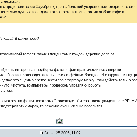
написал(а)
...
я с предстовителем Хаусбренда , он с большой увереностью говорил что его
 из самых лучших, и он даже готов поставить его против любого кофе в
ске.
? Куда? В какую позу?
итальянский кофеек, такие бленды там в каждой деревне делают...
лИ) есть интересная подборка фотографий практически всех широко
 в России производств итальянских кофейных брендов. И снаружи... и внутри
о делал это с целью превознести свою торговую марку - там действительно вс
инуто, чистота, компьютеры процессом управляю, роботы...
 в этом.
да смотрел на фотки некоторых "производств" и соотносил увиденное с РЕЧА
енеджеров этих марок, то реально очень сильно веселился.
Вт окт 25 2005, 11:02