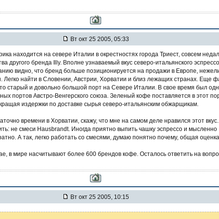
Вт окт 25 2005, 05:33
рика находится на севере Италии в окрестностях города Триест, совсем неда
ва другого бренда Illy. Вполне узнаваемый вкус северо-итальянского эспрессо
анию видно, что бренд больше позиционируется на продажи в Европе, нежели
. Легко найти в Словении, Австрии, Хорватии и близ лежащих странах. Еще ф
это старый и довольно большой порт на Севере Италии. В свое время был од
вных портов Австро-Венгерского союза. Зеленый кофе поставляется в этот по
окращая издержки по доставке сырья северо-итальянским обжарщикам.
точно времени в Хорватии, скажу, что мне на самом деле нравился этот вкус.
ть: не смеси Hausbrandt. Иногда приятно выпить чашку эспрессо и мысленно
атно. А так, легко работать со смесями, думаю понятно почему, общая оценк
ае, в мире насчитывают более 600 брендов кофе. Осталось ответить на вопро
Вт окт 25 2005, 10:15