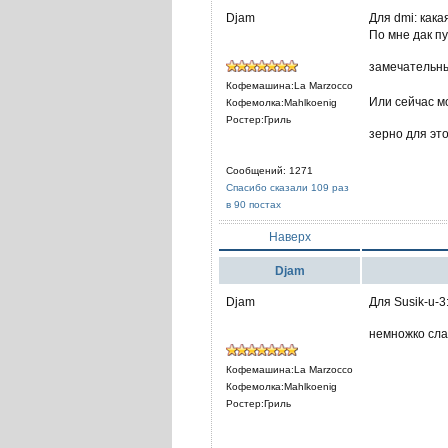
Djam
Для dmi: как
По мне дак пу
замечательн
Кофемашина:La Marzocco
Или сейчас м
Кофемолка:Mahlkoenig
Ростер:Гриль
зерно для эт
Сообщений: 1271
Спасибо сказали 109 раз
в 90 постах
Наверх
Djam
Djam
Для Susik-u-
немножко слад
Кофемашина:La Marzocco
Кофемолка:Mahlkoenig
Ростер:Гриль