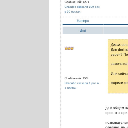
Сообщений: 1271
Спасибо сказали 109 раз
в 90 постах
Наверх
dmi
Джем напи
Для dmi: 
зерен? По
замечате
Или сейча
Сообщений: 153
жарили зе
Спасибо сказали 1 раз в
1 постах
да в общем ни
просто оворит
познавательно
сделано, да ч