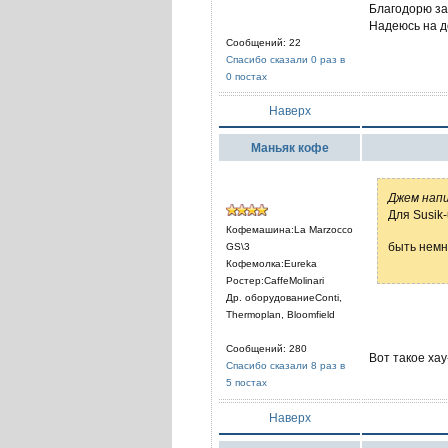
Благодорю за
Надеюсь на д
Сообщений: 22
Спасибо сказали 0 раз в
0 постах
Наверх
Маньяк кофе
Джем напи
Для Susik
Кофемашина:La Marzocco
быть немн
GS\3
Кофемолка:Eureka
Ростер:CaffeMolinari
Др. оборудованиеConti,
Thermoplan, Bloomfield
Сообщений: 280
Вот такое хау
Спасибо сказали 8 раз в
5 постах
Наверх