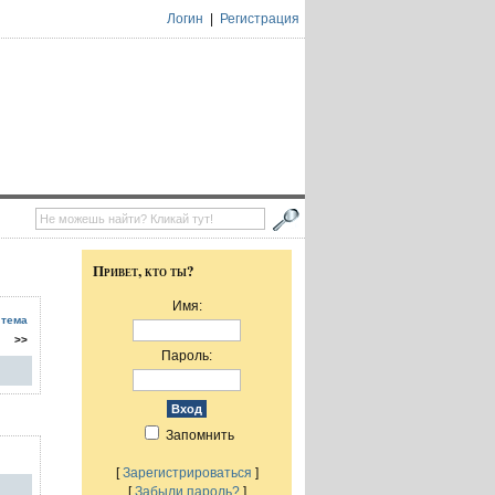
Логин
|
Регистрация
Привет, кто ты?
Имя:
 тема
>>
Пароль:
Запомнить
[
Зарегистрироваться
]
[
Забыли пароль?
]