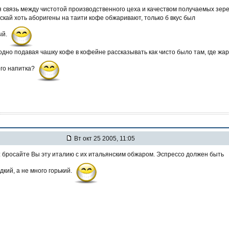
ая связь между чистотой производственного цеха и качеством получаемых зер
скай хоть аборигены на таити кофе обжаривают, только б вкус был
ый.
одно подавая чашку кофе в кофейне рассказывать как чисто было там, где жа
ого напитка?
Вт окт 25 2005, 11:05
3: бросайте Вы эту италию с их итальянским обжаром. Эспрессо должен быть
кий, а не много горький.