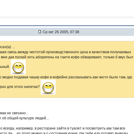
Ср окт 26 2005, 07:38
сал(а)
...
какая связь между чистотой производственного цеха и качеством получаемых
 мне дак пускай хоть аборигены на таити кофе обжаривают, только б вкус был
льный.
с модно подавая чашку кофе в кофейне рассказывать как чисто было там, где
рно для этого напитка?
как не связано...
 об общей культуре людей...
 всегда, например, в ресторане зайти в туалет и посмотреть как там все
исто ли.... из этого можно и о состоянии кухни, где тебе еду готовят выводы