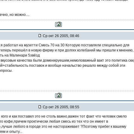
ечно, но можно....
Ср окт 26 2005, 08:46
 я работал на музетти Смесь 70 на 30 Которую поставляли специально для
теперь перешёл в новую фирму и при долгих колебаний мы пришли к мнению,
ть на Малинари 5звёзд
ко вкусовые качества были доменируешим,немоловажный вакт это политика ски
й+стабильность поставок и вообще начальство решало между собой эти
опросы.
Ср окт 26 2005, 08:55
 кого и как поставил это не столь важно,важен тот факт что человек смело
его кофе,причем проктически любая смесь из тех что он имеет в
,лучше любого в городе это не настораживает ?Поэтому прибег к вашему
ям и опыту...