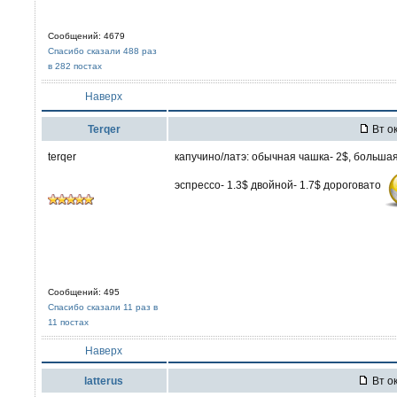
Сообщений: 4679
Спасибо сказали 488 раз
в 282 постах
Наверх
Terqer
Вт ок
terqer
капучино/латэ: обычная чашка- 2$, большая
эспрессо- 1.3$ двойной- 1.7$ дороговато
Сообщений: 495
Спасибо сказали 11 раз в
11 постах
Наверх
latterus
Вт ок