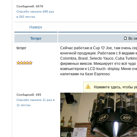
Сообщений: 4679
Спасибо сказали 488 раз
в 282 постах
Наверх
Terqer
Вс ок
terqer
Сейчас работаю в Сup 'O' Joe, там очень се
конечной продукции. Работаем с 8 видами ко
Colombia, Brasil, Selecto Yauco, Cuba Turki
фирменых миксов. Микширует ето всё чудо
компьютером и LCD touch- display. Меню о
напитками па базе Espresso.
Нажмите здесь, чтобы ув
Сообщений: 495
Спасибо сказали 11 раз в
11 постах