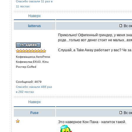
Спасибо сказали 11 раз в
11 постах
Наверх
latterus
Вс ок
Прикольно! Офигенный гриндер, у меня зна
роде...только вот денег стоит не малых...взял
Слушай, а Take Away работает у вас? Че за
Кофемашина:AeroPress
Кофемолка:EK43, Kinu
Ростер:Coffed
Сообщений: 4679
Спасибо сказали 488 раз
в 282 постах
Наверх
Fuse
Вс ок
Это наверное Кон Пана - напиток такой.