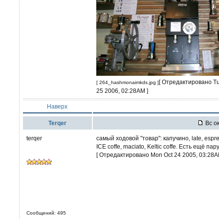
[ Отредактировано Tu
[ 264_hashmonaimkds.jpg ]
25 2006, 02:28AM ]
Наверх
Terqer
Вс ок
terqer
самый ходовой "товар": капучино, late, espres
ICE coffe, maciato, Keltic coffe. Есть ещё п
[ Отредактировано Mon Oct 24 2005, 03:28A
Сообщений: 495