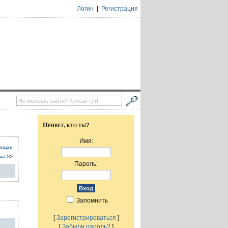
Логин
|
Регистрация
Привет, кто ты?
Имя:
ющая
ма
>>
Пароль:
Запомнить
[
Зарегистрироваться
]
[
Забыли пароль?
]