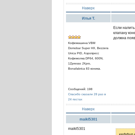
Наверх
Илья Т.
Если налить 
клапану коне
должна появ
Кофемашина:VBM
Domobar Super HX, Bezzera
Unica PID, Аэропресс
Кофемолка:DF64, 600N,
1Zpresso JXpro,
Bonafabrica 83 коника.
Сообщений: 198
Спасибо сказали 28 раз в
24 постах
Наверх
maikl5301
maikl5301
кеффир 