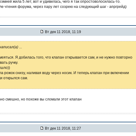
оэмией жила 5 лет, вот и удивилась, чего я так опростоволосилась-то.
ле чтения форума, через пару лет созрею на следующий шаг - апргрейд)
Вт дек 11 2018, 11:19
написал(а)
...
меяться. Я добилась того, что клапан открывается сам, и не нужно повторно
вать ручку.
ушло))
а рожок снизу, наливая воду через носик. И теперь клапан при включении
и открылся сам.
но смешно, но похоже вы сломали этот клапан
Вт дек 11 2018, 11:27