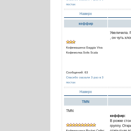
постах
Наверх
кеффир
Увеличила. 
, он чуть хл
Кофемашина:Gaggia Viva
Кофемолка:Solis Scala
Сообщений: 63
Спасибо сказали 3 раз в 3
постах
Наверх
TMN
TMN
кеффир:
В рожке стои
группу. Отк
открытым до 
Кофемашина:Rocket Cellini