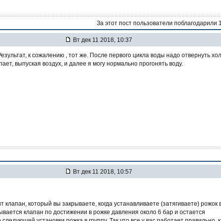
За этот пост пользователи поблагодарили 
Вт дек 11 2018, 10:37
Результат, к сожалению , тот же. После первого цикла воды надо отвернуть хо
опает, выпуская воздух, и далее я могу нормально прогонять воду.
Вт дек 11 2018, 10:57
т клапан, который вы закрываете, когда устанавливаете (затягиваете) рожок 
рывается клапан по достижении в рожке давления около 6 бар и остается
следующей установки рожка в группу. Так что все у вас работает правильно, к