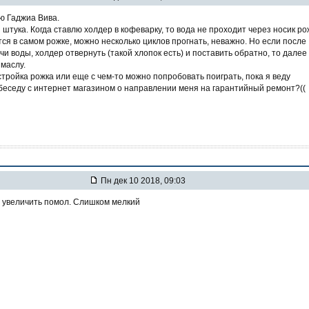
ю Гаджиа Вива.
 штука. Когда ставлю холдер в кофеварку, то вода не проходит через носик ро
тся в самом рожке, можно несколько циклов прогнать, неважно. Но если после
и воды, холдер отвернуть (такой хлопок есть) и поставить обратно, то далее
 маслу.
стройка рожка или еще с чем-то можно попробовать поиграть, пока я веду
еседу с интернет магазином о направлении меня на гарантийный ремонт?((
Пн дек 10 2018, 09:03
 увеличить помол. Слишком мелкий