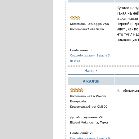
Купила нову
Такая на ней
а скапливае
первой подач
Кофемашина:Gaggia Viva
идет , как по
Кофемолка:Solis Scala
Что тут? На
неспешную б
Сообщений: 63
Спасибо сказали 3 раз в 3
постах
Наверх
Alk93rus
Необходимо
Кофемашина:La Pavoni
Europicolla
Кофемолка:Graef CM800
Др. оборудование:V90,
Bialetti Moka crema, Турка
Сообщений: 79
Спасибо сказали 7 раз в 6