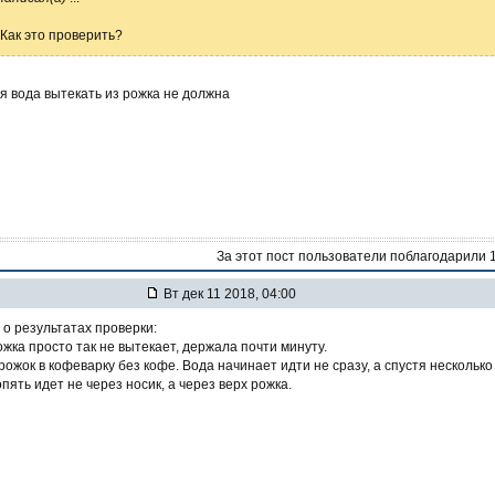
Как это проверить?
я вода вытекать из рожка не должна
За этот пост пользователи поблагодарили 
Вт дек 11 2018, 04:00
о результатах проверки:
ожка просто так не вытекает, держала почти минуту.
рожок в кофеварку без кофе. Вода начинает идти не сразу, а спустя несколько
.опять идет не через носик, а через верх рожка.