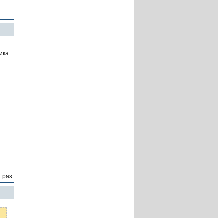
сика
1 раз