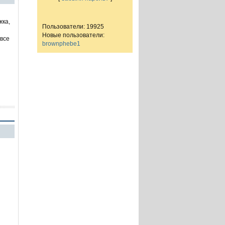
жка,
Пользователи: 19925
Новые пользователи:
 все
brownphebe1