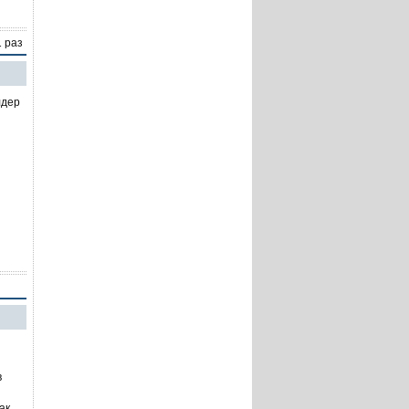
1 раз
лдер
в
ак