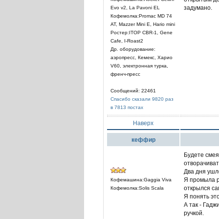
задумано.
Evo v2, La Pavoni EL
Кофемолка:Promac MD 74
AT, Mazzer Mini E, Hario mini
Ростер:ITOP CBR-1, Gene
Cafe, I-Roast2
Др. оборудование:
аэропресс, Кемекс, Харио
V60, электронная турка,
френч-пресс
Сообщений: 22461
Спасибо сказали 9820 раз
в 7813 постах
Наверх
кеффир
Будете смея
отворачивать
Два дня ушл
Я промыла р
Кофемашина:Gaggia Viva
открылся са
Кофемолка:Solis Scala
Я понять это
А так - Гадж
ручкой.