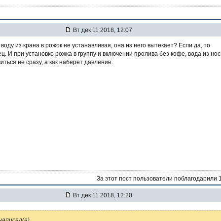
Вт дек 11 2018, 12:07
воду из крана в рожок не устанавливая, она из него вытекает? Если да, то
ц. И при установке рожка в группу и включении пролива без кофе, вода из но
иться не сразу, а как наберет давление.
За этот пост пользователи поблагодарили 
Вт дек 11 2018, 12:20
написал(а)
...