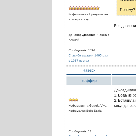
Почему? 
Кофемашина:Предпочитаю
альтернативу
Без давлени
Др. оборудование: Чашка с
ложкой
Сообщений: 5594
Спасибо сказали 1465 раз
в 1087 постах
Наверх
кеффир
Докладываю 
1. Вода из р
2. Вставила 
секунд, но..
Кофемашина:Gaggia Viva
Кофемолка:Solis Scala
Сообщений: 63