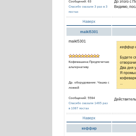
До этого с П
Сообщений: 63
Видимо, пос
Спасибо сказали 3 раз в 3
постах
Наверх
maikl5301
maikl5301
кеффир 
Будете с
Кофемашина:Предпочитаю
отворачи
альтернативу
Два дня 
Я промыл
кофеварк
Др. оборудование: Чашка с
...
ложкой
Сообщений: 5594
Действитель
Спасибо сказали 1465 раз
в 1087 постах
Наверх
кеффир