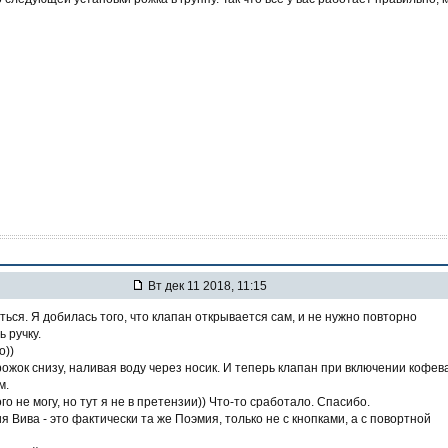
Вт дек 11 2018, 11:15
ться. Я добилась того, что клапан открывается сам, и не нужно повторно
 ручку.
о))
ожок снизу, наливая воду через носик. И теперь клапан при включении кофев
м.
го не могу, но тут я не в претензии)) Что-то сработало. Спасибо.
ия Вива - это фактически та же Поэмия, только не с кнопками, а с повортной