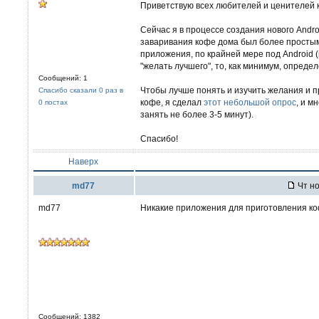
Приветствую всех любителей и ценителей 
Сейчас я в процессе создания нового Andr
заваривания кофе дома был более просты
приложения, по крайней мере под Android (
"желать лучшего", то, как минимум, опред
Сообщений: 1
Чтобы лучше понять и изучить желания и п
Спасибо сказали 0 раз в
кофе, я сделал
этот небольшой опрос
, и м
0 постах
занять не более 3-5 минут).
Спасибо!
Наверх
md77
Чт но
md77
Никакие приложения для приготовления ко
Сообщений: 1382