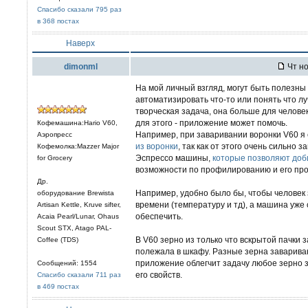
Спасибо сказали 795 раз
в 368 постах
Наверх
dimonml
Чт но
На мой личный взгляд, могут быть полезн
автоматизировать что-то или понять что л
творческая задача, она больше для человек
для этого - приложение может помочь.
Кофемашина:Hario V60,
Например, при заваривании воронки V60 я 
Аэропресс
из воронки
, так как от этого очень сильно з
Кофемолка:Mazzer Major
Эспрессо машины,
которые позволяют доби
for Grocery
возможности по профилированию и его пр
Др.
Например, удобно было бы, чтобы человек
оборудование Brewista
времени (температуру и тд), а машина уже
Artisan Kettle, Kruve sifter,
обеспечить.
Acaia Pearl/Lunar, Ohaus
Scout STX, Atago PAL-
В V60 зерно из только что вскрытой пачки 
Coffee (TDS)
полежала в шкафу. Разные зерна заварив
приложение облегчит задачу любое зерно 
Сообщений: 1554
его свойств.
Спасибо сказали 711 раз
в 469 постах