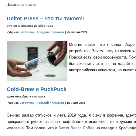
Последние статьи
Delter Press – что ты такое?!
ручная кофеварка из 2018 года
Рубрика:
Любители
|
Аркадий Климанов
| 25 апреля 2022
Многие знают, что я фанат Аэро
устройства. Зачем кому-то нужен к
Пресса есть свои особенности. По
бы закончить статью, но давайте 
австралийским акцентом, но имеет 
Cold-Brew и PuckPuck
дрип колд-брю у вас дома
Рубрика:
Любители
|
Аркадий Климанов
| 18 июня 2019
Сейчас разгар отпусков и лета 2019 года, я сижу в кофейне, где
прекрасного русско-язычного кофейного комьюнити, что я думаю 
человека. Тем более, что у
Sweet Beans Coffee
на складе в Краснода