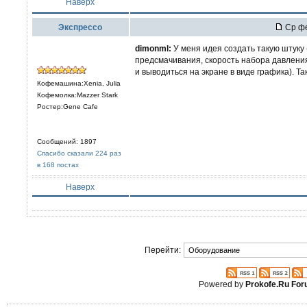
Наверх
Экспрессо
Ср фе
dimonml:
У меня идея создать такую штуку 
предсмачивания, скорость набора давлени
и выводиться на экране в виде графика). Т
Кофемашина:Xenia, Julia
Кофемолка:Mazzer Stark
Ростер:Gene Cafe
Сообщений: 1897
Спасибо сказали 224 раз
в 168 постах
Наверх
Перейти:
Powered by
Prokofe.Ru Fo