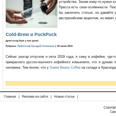
устройства. Зачем кому-то нужен к
Пресса есть свои особенности. По
бы закончить статью, но давайте 
австралийским акцентом, но имеет 
Cold-Brew и PuckPuck
дрип колд-брю у вас дома
Рубрика:
Любители
|
Аркадий Климанов
| 18 июня 2019
Сейчас разгар отпусков и лета 2019 года, я сижу в кофейне, где
прекрасного русско-язычного кофейного комьюнити, что я думаю 
человека. Тем более, что у
Sweet Beans Coffee
на складе в Краснода
Главная
|
Реклама на сайте
|
Новые статьи
|
Copyrig
Связ