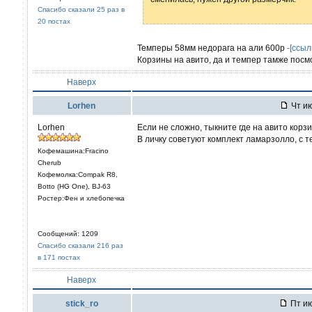
Спасибо сказали 25 раз в
20 постах
Темперы 58мм недорага на али 600р
-[ссыл
Корзины на авито, да и темпер тамже посмо
Наверх
Lorhen
Чт ию
Lorhen
Если не сложно, тыкните где на авито корз
В личку советуют комплект ламарзолло, с 
Кофемашина:Fracino
Cherub
Кофемолка:Compak R8,
Botto (HG One), BJ-63
Ростер:Фен и хлебопечка
Сообщений: 1209
Спасибо сказали 216 раз
в 171 постах
Наверх
stick_ro
Пт ию