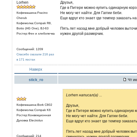
Lorhen
Друзья,
Где в Питере можно купить одинарную корз
Не могу чет найти. Для Гаггии беби.
Кофемашина:Fracino
Еще вдруг кто знает где темпер заказать на
Cherub
Кофемолка:Compak R8,
Пять лет назад мне добрый человек выточил
Botto (HG One), BJ-63
нужен другой размерчик.
Ростер:Фен и хлебопечка
Сообщений: 1209
Спасибо сказали 216 раз
в 171 постах
Наверх
stick_ro
Чт ию
Lorhen написал(а)
...
Кофемашина:Bork C802
Друзья,
Кофемолка:Compak K6
Где в Питере можно купить одинарную к
Ростер:Конвекционная
Не могу чет найти. Для Гаггии беби.
Духовка Electrolux
Еще вдруг кто знает где темпер заказать
Пять лет назад мне добрый человек выто
Сообщений: 214
сменилась, нужен другой размерчик.