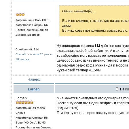
Lorhen написал(а)
...
Кофемашина:Bork C802
Если не сложно, тыкните где на авито к
Кофемолка:Compak K6
дном.
Ростер:Конвекционная
В личку советуют комплект ламарзолло,
Духовка Electrolux
Ну одинарная корзина LM даёт как совету
Сообщений: 214
экстракцию кофейной таблетки. А в силу тог
Спасибо сказали 25 раз в
трамбовка(не могу назвать её полноценным
20 постах
целесообразно взять именно темпер, а не 
одинарная редко когда нужна - да и мороки
нужен свой темпер 41.5мм
Наверх
Lorhen
Пт ию
Lorhen
Мне кажется очевидным что одинарная кор
Поскольку если пьет один челрвек и сварит
подымается)
Кофемашина:Fracino
Темпер нужен, наверно закажу пока, пусть е
Cherub
Кофемолка:Compak R8,
Botto (HG One), BJ-63
Ростер:Фен и хлебопечка