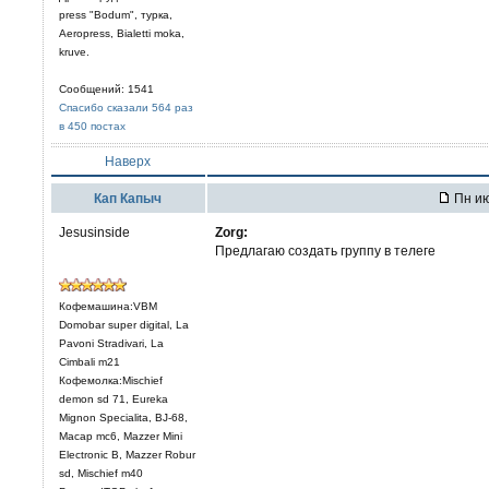
press "Bodum", турка,
Aeropress, Bialetti moka,
kruve.
Сообщений: 1541
Спасибо сказали 564 раз
в 450 постах
Наверх
Кап Капыч
Пн ию
Jesusinside
Zorg:
Предлагаю создать группу в телеге
Кофемашина:VBM
Domobar super digital, La
Pavoni Stradivari, La
Cimbali m21
Кофемолка:Mischief
demon sd 71, Eureka
Mignon Specialita, BJ-68,
Macap mc6, Mazzer Mini
Electronic В, Mazzer Robur
sd, Mischief m40