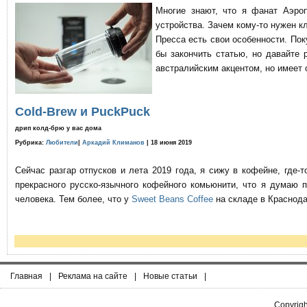
Многие знают, что я фанат Аэро
устройства. Зачем кому-то нужен к
Пресса есть свои особенности. По
бы закончить статью, но давайте 
австралийским акцентом, но имеет 
Cold-Brew и PuckPuck
дрип колд-брю у вас дома
Рубрика:
Любители
|
Аркадий Климанов
| 18 июня 2019
Сейчас разгар отпусков и лета 2019 года, я сижу в кофейне, где
прекрасного русско-язычного кофейного комьюнити, что я думаю 
человека. Тем более, что у
Sweet Beans Coffee
на складе в Краснода
Главная
|
Реклама на сайте
|
Новые статьи
|
Copyrig