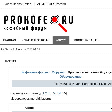
Sweet Beans Coffee
|
ACME CUPS Россия
|
ГЛАВНАЯ
СТАТЬИ ПРО КОФЕ
ФОРУМ
НОВОЕ НА САЙТЕ
Суббота, 8 Августа 2026 03:08
Форумы
Кофейный форум
::
Форумы
:: Профессиональное обсужден
Оборудование
Получил La Pavoni Europiccola EN научи
Переход на страницу
1
2
3
...
53
54
[
55
]
Модераторы: morbid, latterus
Автор