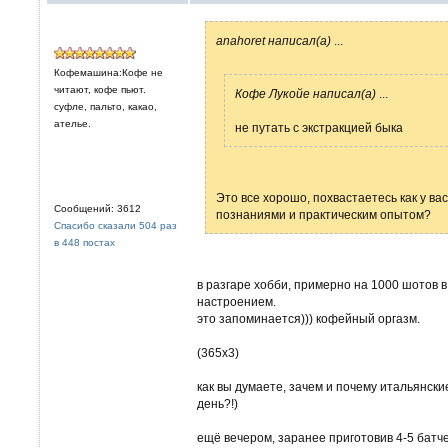
anahoret написал(а)
...
Кофемашина:Кофе не
читают, кофе пьют.
Кофе Лукойе написал(а)
...
суфле, пальто, какао,
ателье.
не путать с экстракцией быка
Это все хорошо, похвастаетесь как у ва
Сообщений: 3612
познаниями и практическим опытом?
Спасибо сказали 504 раз
в 448 постах
в разгаре хобби, примерно на 1000 шотов в
настроением.
это запоминается))) кофейный оргазм.
(365х3)
как вы думаете, зачем и почему итальянск
день?!)
ещё вечером, заранее приготовив 4-5 батч