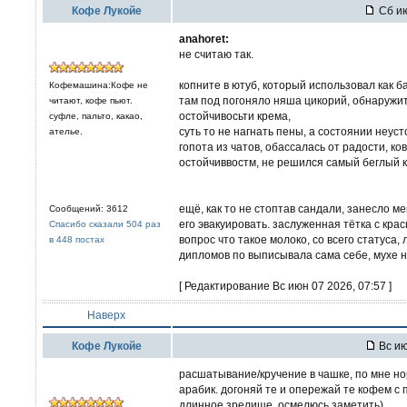
Кофе Лукойе
Сб ию
anahoret:
не считаю так.
копните в ютуб, который использовал как 
Кофемашина:Кофе не
там под погоняло няша цикорий, обнаружит
читают, кофе пьют.
остойчивосьти крема,
суфле, пальто, какао,
суть то не нагнать пены, а состоянии неус
ателье.
гопота из чатов, обассалась от радости, к
остойчиввостм, не решился самый беглый 
ещё, как то не стоптав сандали, занесло ме
Сообщений: 3612
его эвакуировать. заслуженная тётка с кр
Спасибо сказали 504 раз
вопрос что такое молоко, со всего статуса
в 448 постах
дипломов по выписывала сама себе, мухе н
[ Редактирование Вс июн 07 2026, 07:57 ]
Наверх
Кофе Лукойе
Вс ию
расшатывание/кручение в чашке, по мне но
арабик. догоняй те и опережай те кофем с 
длинное зрелище, осмелюсь заметить)