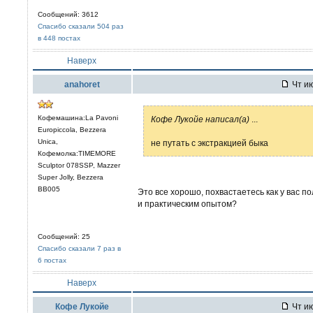
Сообщений: 3612
Спасибо сказали 504 раз
в 448 постах
Наверх
anahoret
Чт ию
Кофемашина:La Pavoni
Кофе Лукойе написал(а)
...
Europiccola, Bezzera
Unica,
не путать с экстракцией быка
Кофемолка:TIMEMORE
Sculptor 078SSP, Mazzer
Super Jolly, Bezzera
BB005
Это все хорошо, похвастаетесь как у вас п
и практическим опытом?
Сообщений: 25
Спасибо сказали 7 раз в
6 постах
Наверх
Кофе Лукойе
Чт ию