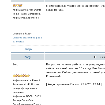
Я силиконовые у кофе сенсора покупал, оче
заказ оттуда.
Кофемашина:Alex Duetto
III, La Pavoni Europiccola
Кофемолка:Lagom P64
Сообщений: 234
Спасибо сказали 65 раз в
57 постах
Наверх
Zorg
Пн ию
Zorg
Вопрос не по теме ребята, или утверждени
сейчас не такой, как лет 10 назад. Вот бы
же ответка. Сейчас, напоминает сонный ул
Извините!\
Кофемашина:La Pavoni
[ Редактирование Пн июл 27 2026, 12:14 ]
Professional - PLH + mod
для профилирования
давления
Кофемолка:BJ-68 , BJ-71
Ростер:Gene Cafe
Др. оборудованиеFrench