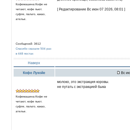
Кофемашина:Кофе не
[ Редактирование Вс июн 07 2026, 08:01 ]
читают, кофе пьют.
суфле, пальто, какао,
ателье.
Сообщений: 3612
Спасибо сказали 504 раз
в 448 постах
Наверх
Кофе Лукойе
Вс ию
молоко, это экстракция коровы.
не путать с экстракцией быка
Кофемашина:Кофе не
читают, кофе пьют.
суфле, пальто, какао,
ателье.