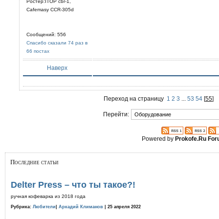
Ростер:ITOP cbr-1,
Cafemasy CCR-305d
Сообщений: 556
Спасибо сказали 74 раз в
66 постах
Наверх
Переход на страницу
1
2
3
...
53
54
[
55
]
Перейти:
Powered by
Prokofe.Ru Fo
Последние статьи
Delter Press – что ты такое?!
ручная кофеварка из 2018 года
Рубрика:
Любители
|
Аркадий Климанов
| 25 апреля 2022