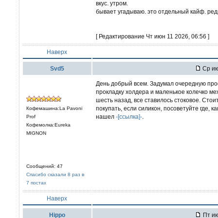
вкус. утром.
бывает угадываю. это отдельный кайф. редк
[ Редактирование Чт июн 11 2026, 06:56 ]
Наверх
Svd5
Ср ию
День добрый всем. Задумал очередную про
прокладку холдера и маленькое колечко ме
шесть назад, все ставилось стоковое. Стои
покупать, если силикон, посоветуйте где, к
Кофемашина:La Pavoni
нашел
-[ссылка]-
.
Prof
Кофемолка:Eureka
MIGNON
Сообщений: 47
Спасибо сказали 8 раз в
7 постах
Наверх
Hippo
Пт ию