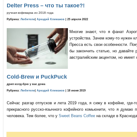
Delter Press – что ты такое?!
ручная кофеварка из 2018 года
Рубрика:
Любители
|
Аркадий Климанов
| 25 апреля 2022
Многие знают, что я фанат Аэро
устройства. Зачем кому-то нужен к
Пресса есть свои особенности. По
бы закончить статью, но давайте 
австралийским акцентом, но имеет 
Cold-Brew и PuckPuck
дрип колд-брю у вас дома
Рубрика:
Любители
|
Аркадий Климанов
| 18 июня 2019
Сейчас разгар отпусков и лета 2019 года, я сижу в кофейне, где
прекрасного русско-язычного кофейного комьюнити, что я думаю 
человека. Тем более, что у
Sweet Beans Coffee
на складе в Краснода