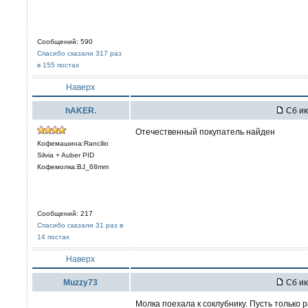
Сообщений: 590
Спасибо сказали 317 раз
в 155 постах
Наверх
hAKER.
Сб ию
Отечественный покупатель найден
Кофемашина:Rancilio
Silvia + Auber PID
Кофемолка:BJ_68mm
Сообщений: 217
Спасибо сказали 31 раз в
14 постах
Наверх
Muzzy73
Сб ию
Молка поехала к соклубнику. Пусть только р