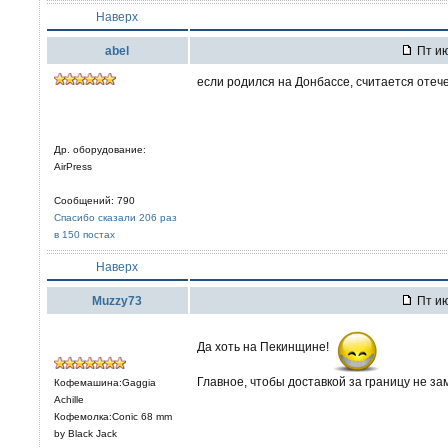
Наверх
abel
Пт ию
если родился на Донбассе, считается оте
Др. оборудование:
AirPress
Сообщений: 790
Спасибо сказали 206 раз
в 150 постах
Наверх
Muzzy73
Пт ию
Да хоть на Пекинщине!
Главное, чтобы доставкой за границу не за
Кофемашина:Gaggia
Achille
Кофемолка:Conic 68 mm
by Black Jack