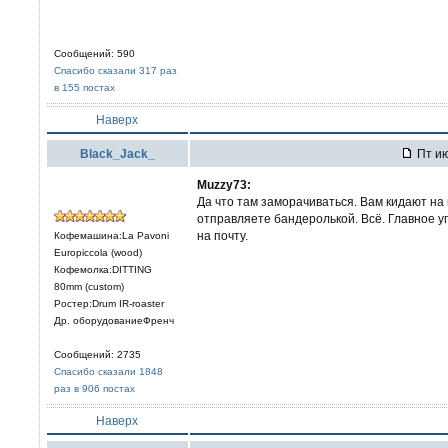
Сообщений: 590
Спасибо сказали 317 раз
в 155 постах
Наверх
Black_Jack_
Пт ию
Muzzy73:
Да что там заморачиваться. Вам кидают на 
отправляете бандеролькой. Всё. Главное у
на почту.
Кофемашина:La Pavoni
Europiccola (wood)
Кофемолка:DITTING
80mm (custom)
Ростер:Drum IR-roaster
Др. оборудованиеФренч
Сообщений: 2735
Спасибо сказали 1848
раз в 906 постах
Наверх