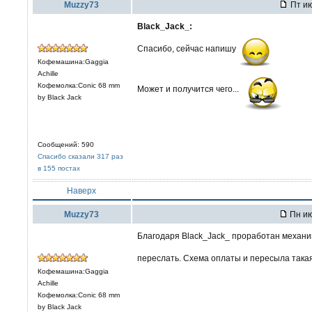
Muzzy73
Пт ию
Black_Jack_:
Спасибо, сейчас напишу
Кофемашина:Gaggia
Achille
Кофемолка:Conic 68 mm
Может и получится чего...
by Black Jack
Сообщений: 590
Спасибо сказали 317 раз
в 155 постах
Наверх
Muzzy73
Пн ию
Благодаря Black_Jack_ проработан механиз
переслать. Схема оплаты и пересыла такая 
Кофемашина:Gaggia
Achille
Кофемолка:Conic 68 mm
by Black Jack