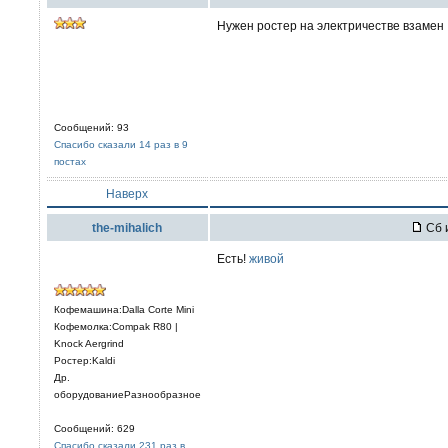
Нужен ростер на электричестве взамен 
Сообщений: 93
Спасибо сказали 14 раз в 9
постах
Наверх
the-mihalich
Сб 
Есть!
живой
Кофемашина:Dalla Corte Mini
Кофемолка:Compak R80 |
Knock Aergrind
Ростер:Kaldi
Др.
оборудованиеРазнообразное
Сообщений: 629
Спасибо сказали 231 раз в