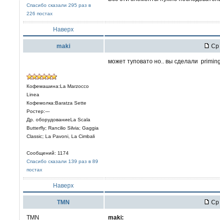
Спасибо сказали 295 раз в
226 постах
Наверх
maki
Ср 
может туповато но.. вы сделали primin
Кофемашина:La Marzocco
Linea
Кофемолка:Baratza Sette
Ростер:---
Др. оборудованиеLa Scala
Butterfly; Rancilio Silvia; Gaggia
Classic; La Pavoni, La Cimbali
Сообщений: 1174
Спасибо сказали 139 раз в 89
постах
Наверх
TMN
Ср 
TMN
maki: