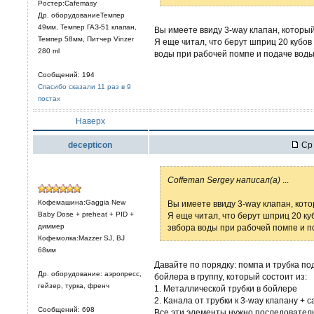
Ростер:Cafemasy
Др. оборудованиеТемпер
49мм, Темпер ГАЗ-51 клапан,
Вы имеете ввиду 3-way клапан, который
Темпер 58мм, Питчер Vinzer
Я еще читал, что берут шприц 20 кубов
280 ml
воды при рабочей помпе и подаче воды 
Сообщений: 194
Спасибо сказали 11 раз в 9
постах
Наверх
decepticon
Ср 
Coffeman Sergey написал(а)
...
Кофемашина:Gaggia New
Вы имеете ввиду 3-way клапан, кото
Baby Dose + preheat + PID +
Я еще читал, что берут шприц 20 ку
диммер
звбора воды при рабочей помпе и по
Кофемолка:Mazzer SJ, BJ
68мм
Давайте по порядку: помпа и трубка под
Др. оборудование: аэропресс,
бойлера в группу, который состоит из:
гейзер, турка, френч
1. Металлической трубки в бойлере
2. Канала от трубки к 3-way клапану + с
Сообщений: 698
Все эти элементы нужно последователь