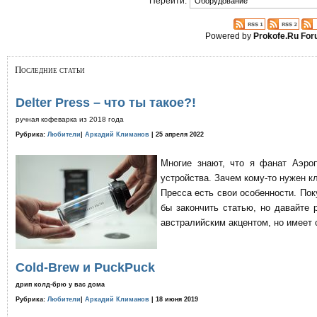
Перейти:
Powered by
Prokofe.Ru Fo
Последние статьи
Delter Press – что ты такое?!
ручная кофеварка из 2018 года
Рубрика:
Любители
|
Аркадий Климанов
| 25 апреля 2022
Многие знают, что я фанат Аэро
устройства. Зачем кому-то нужен к
Пресса есть свои особенности. По
бы закончить статью, но давайте 
австралийским акцентом, но имеет 
Cold-Brew и PuckPuck
дрип колд-брю у вас дома
Рубрика:
Любители
|
Аркадий Климанов
| 18 июня 2019