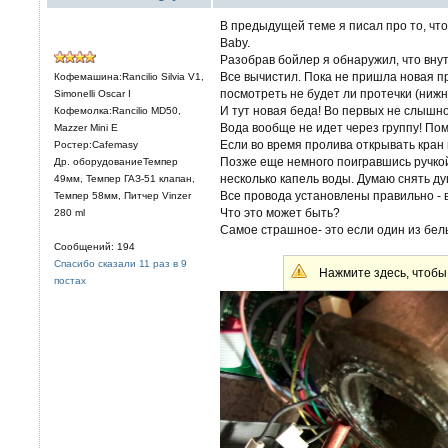
В предыдущей теме я писал про то, чт
Baby.
Разобрав бойлер я обнаружил, что вну
Все вычистил. Пока не пришла новая п
Кофемашина:Rancilio Silvia V1,
посмотреть не будет ли протечки (ниж
Simonelli Oscar I
И тут новая беда! Во первых не слышно
Кофемолка:Rancilio MD50,
Вода вообще не идет через группу! Пом
Mazzer Mini E
Если во время пролива открывать кран
Ростер:Cafemasy
Позже еще немного поигравшись ручкой
Др. оборудованиеТемпер
несколько капель воды. Думаю снять душ
49мм, Темпер ГАЗ-51 клапан,
Все провода установлены правильно - 
Темпер 58мм, Питчер Vinzer
Что это может быть?
280 ml
Самое страшное- это если один из белых
Сообщений: 194
Спасибо сказали 11 раз в 9
Нажмите здесь, чтобы 
постах