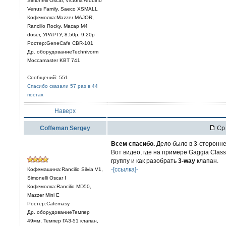
Simonelli Oscar, Victoria Arduino
Venus Family, Saeco XSMALL
Кофемолка:Mazzer MAJOR,
Rancilio Rocky, Macap M4
doser, УРАРТУ, 8.50р, 9.20р
Ростер:GeneCafe CBR-101
Др. оборудованиеTechnivorm
Moccamaster KBT 741
Сообщений: 551
Спасибо сказали 57 раз в 44
постах
Наверх
Coffeman Sergey
Ср 
Всем спасибо.
Дело было в 3-сторонне
Вот видео, где на примере Gaggia Class
группу и как разобрать
3-way
клапан.
-[ссылка]-
Кофемашина:Rancilio Silvia V1,
Simonelli Oscar I
Кофемолка:Rancilio MD50,
Mazzer Mini E
Ростер:Cafemasy
Др. оборудованиеТемпер
49мм, Темпер ГАЗ-51 клапан,