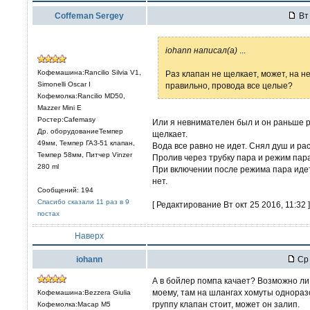
Coffeman Sergey
Вт 
iohann написал(а)
...
Кофемашина:Rancilio Silvia V1,
Раз клапан не щелкает, может, на н
Simonelli Oscar I
правильно, провода все целые?
Кофемолка:Rancilio MD50,
Mazzer Mini E
Ростер:Cafemasy
Или я невнимателен был и он раньше р
Др. оборудованиеТемпер
щелкает.
49мм, Темпер ГАЗ-51 клапан,
Вода все равно не идет. Снял душ и рас
Темпер 58мм, Питчер Vinzer
Пролив через трубку пара и режим пар
280 ml
При включении после режима пара идет
нет.
Сообщений: 194
Спасибо сказали 11 раз в 9
[ Редактирование Вт окт 25 2016, 11:32 ]
постах
Наверх
iohann
Ср 
А в бойлер помпа качает? Возможно ли
моему, там на шлангах хомуты одноразо
Кофемашина:Bezzera Giulia
группу клапан стоит, может он залип.
Кофемолка:Macap M5