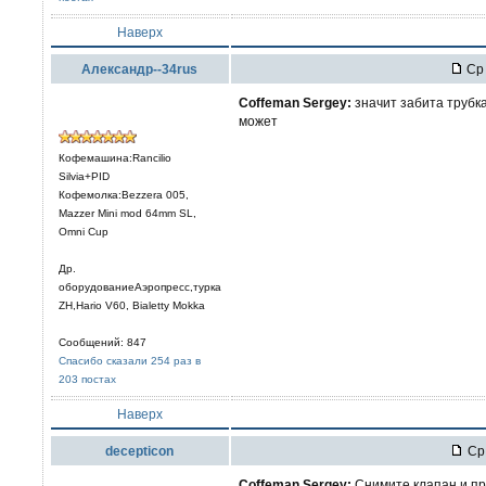
Наверх
Александр--34rus
Ср 
Coffeman Sergey:
значит забита трубка 
может
Кофемашина:Rancilio
Silvia+PID
Кофемолка:Bezzera 005,
Mazzer Mini mod 64mm SL,
Omni Cup
Др.
оборудованиеАэропресс,турка
ZH,Hario V60, Bialetty Mokka
Сообщений: 847
Спасибо сказали 254 раз в
203 постах
Наверх
decepticon
Ср 
Coffeman Sergey:
Снимите клапан и пр