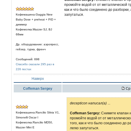
промойте водой от от металлической тр
как и что было соединено до разборки, 
запутаться.
Кофемашина:Gaggia New
Baby Dose + preheat + PID +
диммер
Кофемолка:Mazzer SJ, BJ
68мм
Др. оборудование: аэропресс,
гейзер, турка, френч
Сообщений: 698
Спасибо сказали 295 раз в
226 постах
Наверх
Coffeman Sergey
Ср 
decepticon написал(а)
...
Кофемашина:Rancilio Silvia V1,
Coffeman Sergey:
Снимите клапан и
Simonelli Oscar I
промойте водой от от металлическо
Кофемолка:Rancilio MD50,
того, как и что было соединено до р
Mazzer Mini E
легко запутаться.