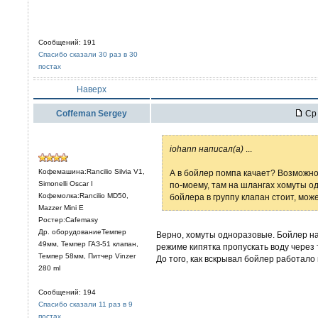
Сообщений: 191
Спасибо сказали 30 раз в 30
постах
Наверх
Coffeman Sergey
Ср 
iohann написал(а)
...
Кофемашина:Rancilio Silvia V1,
А в бойлер помпа качает? Возможно
Simonelli Oscar I
по-моему, там на шлангах хомуты о
Кофемолка:Rancilio MD50,
бойлера в группу клапан стоит, може
Mazzer Mini E
Ростер:Cafemasy
Др. оборудованиеТемпер
Верно, хомуты одноразовые. Бойлер на
49мм, Темпер ГАЗ-51 клапан,
режиме кипятка пропускать воду через 
Темпер 58мм, Питчер Vinzer
До того, как вскрывал бойлер работало 
280 ml
Сообщений: 194
Спасибо сказали 11 раз в 9
постах