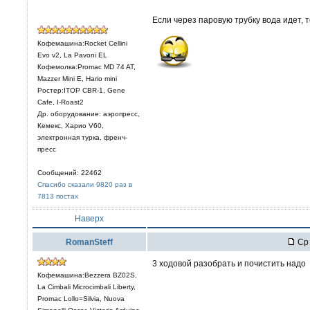
Если через паровую трубку вода идет, 
Кофемашина:Rocket Cellini
Evo v2, La Pavoni EL
Кофемолка:Promac MD 74 AT,
Mazzer Mini E, Hario mini
Ростер:ITOP CBR-1, Gene
Cafe, I-Roast2
Др. оборудование: аэропресс,
Кемекс, Харио V60,
электронная турка, френч-
пресс
Сообщений: 22462
Спасибо сказали 9820 раз в
7813 постах
Наверх
RomanSteff
Ср 
3 ходовой разобрать и почистить надо
Кофемашина:Bezzera BZ02S,
La Cimbali Microcimbali Liberty,
Promac Lollo=Silvia, Nuova