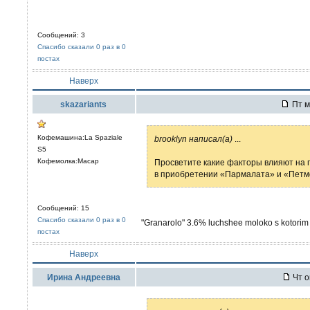
Сообщений: 3
Спасибо сказали 0 раз в 0
постах
Наверх
skazariants
Пт м
Кофемашина:La Spaziale
brooklyn написал(а)
...
S5
Кофемолка:Macap
Просветите какие факторы влияют на 
в приобретении «Пармалата» и «Петмо
Сообщений: 15
Спасибо сказали 0 раз в 0
"Granarolo" 3.6% luchshee moloko s kotorim 
постах
Наверх
Ирина Андреевна
Чт о