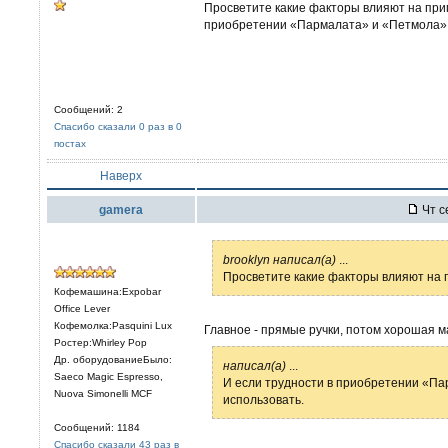
Просветите какие факторы влияют на при
приобретении «Пармалата» и «Петмола» 
Сообщений: 2
Спасибо сказали 0 раз в 0
постах
Наверх
gamera
Чт с
brooklyn написал(а)
...
Просветите какие факторы влияют на 
Кофемашина:Expobar
Office Lever
Кофемолка:Pasquini Lux
Главное - прямые ручки, потом хорошая м
Ростер:Whirley Pop
Др. оборудованиеБыло:
написал(а)
...
Saeco Magic Espresso,
И если трудности в приобретении «Па
Nuova Simonelli MCF
использовать.
Сообщений: 1184
Спасибо сказали 43 раз в