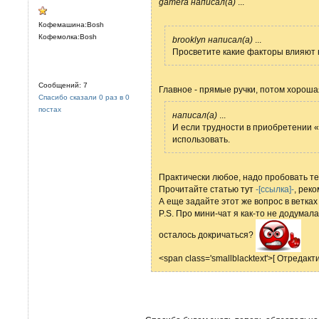
gamera написал(а)
...
Кофемашина:Bosh
Кофемолка:Bosh
brooklyn написал(а)
...
Просветите какие факторы влияют 
Сообщений: 7
Главное - прямые ручки, потом хороша
Спасибо сказали 0 раз в 0
постах
написал(а)
...
И если трудности в приобретении 
использовать.
Практически любое, надо пробовать те
Прочитайте статью
тут
-[ссылка]-
, рек
А еще задайте этот же вопрос в ветках 
P.S. Про мини-чат я как-то не додумал
осталось докричаться?
<span class='smallblacktext'>[ Отредак