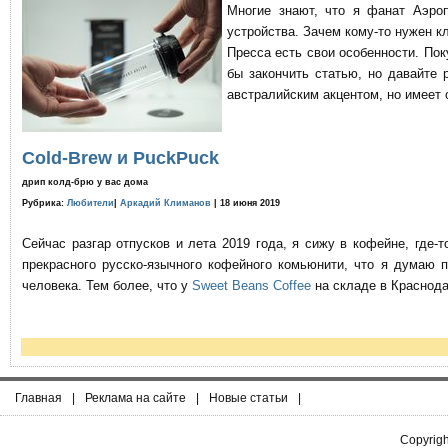
Многие знают, что я фанат Аэро
устройства. Зачем кому-то нужен к
Пресса есть свои особенности. По
бы закончить статью, но давайте 
австралийским акцентом, но имеет 
Cold-Brew и PuckPuck
дрип колд-брю у вас дома
Рубрика:
Любители
|
Аркадий Климанов
| 18 июня 2019
Сейчас разгар отпусков и лета 2019 года, я сижу в кофейне, где
прекрасного русско-язычного кофейного комьюнити, что я думаю 
человека. Тем более, что у
Sweet Beans Coffee
на складе в Краснода
Главная
|
Реклама на сайте
|
Новые статьи
|
Copyrig