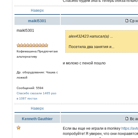
Спасибо будем знать теперь обязательно
Наверх
maikl5301
Ср н
maikl5301
alex432423 написал(а)
...
Посетила два занятия и...
Кофемашина:Предпочитаю
альтернативу
и молоко с пеной пошло
Др. оборудование: Чашка с
ложкой
Сообщений: 5594
Спасибо сказали 1465 раз
в 1087 постах
Наверх
Kenneth Gauthier
Вс а
Если вы еще не играли в monkey
https://a
попробуйте! Я уверен, что они понравятся