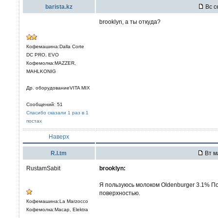
barista.kz
Вс с
brooklyn, а ты откуда?
Кофемашина:Dalla Corte
DC PRO, EVO
Кофемолка:MAZZER,
MAHLKONIG
Др. оборудованиеVITA MIX
Сообщений: 51
Спасибо сказали 1 раз в 1
постах
Наверх
R.I.tm
Вт м
RustamSabit
brooklyn:
Я пользуюсь молоком Oldenburger 3.1% П
поверхностью.
Кофемашина:La Marzocco
Кофемолка:Macap, Elektra