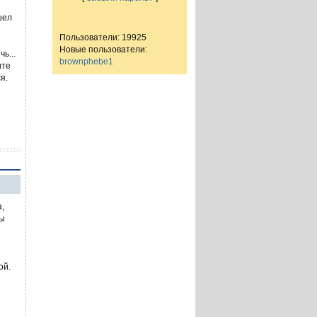
е
шел
Пользователи: 19925
Новые пользователи:
ь...
brownphebe1
ите
я.
,
сы
ой.