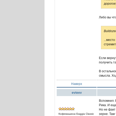
дорогое
Либо вы что
Buldoze
...место
стремит
Если верну
получить т
В остально
смысла. Хо
Наверх
evteev
Вспомнил. 
Рика. И ещ
Но не факт
зерне. Там
Кофемашина:Gaggia Classic