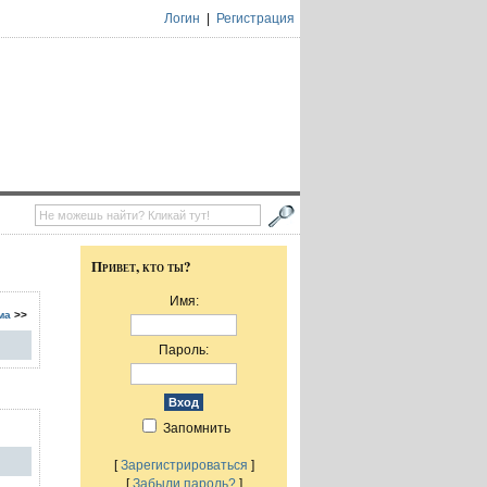
Логин
|
Регистрация
Привет, кто ты?
Имя:
ма
>>
Пароль:
Запомнить
[
Зарегистрироваться
]
[
Забыли пароль?
]