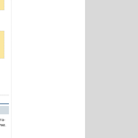
та-
лке.