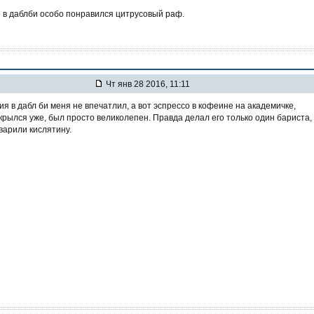
е в даблби особо понравился цитрусовый раф.
Чт янв 28 2016, 11:11
ия в дабл би меня не впечатлил, а вот эспрессо в кофеине на академичке,
крылся уже, был просто великолепен. Правда делал его только один бариста,
варили кислятину.