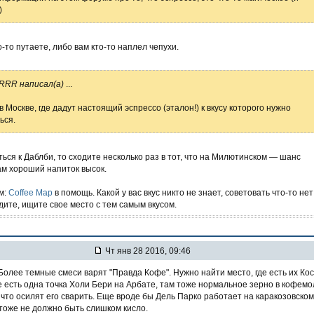
)
-то путаете, либо вам кто-то наплел чепухи.
RRR написал(а)
...
 в Москве, где дадут настоящий эспрессо (эталон!) к вкусу которого нужно
ься.
ться к Даблби, то сходите несколько раз в тот, что на Милютинском — шанс
ам хороший напиток высок.
м:
Coffee Map
в помощь. Какой у вас вкус никто не знает, советовать что-то нет
дите, ищите свое место с тем самым вкусом.
Чт янв 28 2016, 09:46
Более темные смеси варят "Правда Кофе". Нужно найти место, где есть их Кос
е есть одна точка Холи Бери на Арбате, там тоже нормальное зерно в кофемо
 что осилят его сварить. Еще вроде бы Дель Парко работает на каракозовском
 тоже не должно быть слишком кисло.