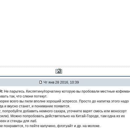
Чт янв 28 2016, 10:39
R:
Не парьтесь. Кислятину/горчатину которую вы пробовали местные кофема
вать так, что слюни потекут.
скорее всего вы пили вполне хороший эспрессо. Просто до напитка этого надо
гда и вкусно станет, и понимание появится.
т, попробуйте добавить немного сахара, уточните варят смесь или моносорт
рили). Можно попробовать действительно на Китай-Городе, там одна из их
еен и стенды для лаб.
не понравится, то пейте капучино, флэтуайт и др. на молоке.