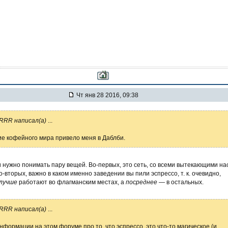
Чт янв 28 2016, 09:38
RRR написал(а)
...
е кофейного мира привело меня в Даблби.
 нужно понимать пару вещей. Во-первых, это сеть, со всеми вытекающими на
о-вторых, важно в каком именно заведении вы пили эспрессо, т. к. очевидно,
лучше
работают во флагманским местах, а
посреднее
— в остальных.
RRR написал(а)
...
нформации на этом форуме про то, что эспрессо, это что-то магическое (и