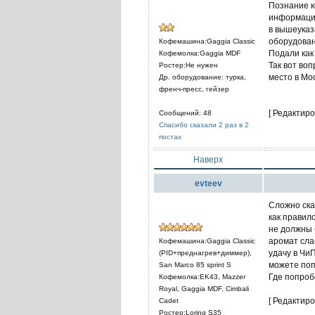
Познание к
информации
в вышеуказ
оборудовани
Кофемашина:Gaggia Classic
Подали как 
Кофемолка:Gaggia MDF
Так вот во
Ростер:Не нужен
место в Мос
Др. оборудование: турка,
френч-пресс, гейзер
[ Редактиро
Сообщений: 48
Спасибо сказали 2 раз в 2
постах
Наверх
evteev
Сложно ска
как правил
не должны 
аромат сла
Кофемашина:Gaggia Classic
удачу в Чи
(PID+преднагрев+диммер),
можете поп
San Marco 85 sprint S
Где попроб
Кофемолка:EK43, Mazzer
Royal, Gaggia MDF, Cimbali
[ Редактиро
Cadet
Ростер:Loring S35