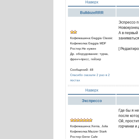
Наверх
BulldozeRRR
Эспрессо п
Новокузнецк
А в первый
заниматься)
Кофемашина:Gaggia Classic
Кофемолка:Gaggia MDF
[ Редактиро
Ростер:Не нужен
Др. оборудование: турка,
френч-пресс, гейзер
Сообщений: 48
Спасибо сказали 2 раз в 2
постах
Наверх
Экспрессо
Где бы я не
после кото
Ой, прости
горчинки и
Кофемашина:Xenia, Julia
Кофемолка:Mazzer Stark
Ростер:Gene Cafe