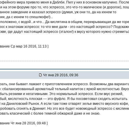
офейного мира привело меня в Даблби. Пил у них в основном капучино. Посл
 на этом форуме про то, что эспрессо, это что-то магическое (и дорогое), по
анное заведение и казазал эспрессо (думая, уж они то, да на ихнем то
и, да с ихнем то спешлкофе!)...
положено, с водой...и что... Да кислятина в общем, перекрывающая да же гореч
прос к знатокам эспрессо: то что мне дали - это настоящий эспрессо? Подскаж
кве, где дадут настоящий эспрессо (эталон!) к вкусу которого нужно стремитьс
вание Ср мар 16 2016, 11:13 ]
Чт янв 28 2016, 09:36
зать, они бывает лажают с приготовлением эспрессо. Возможны два варианта
о: сбалансированный ароматный тельный напиток с яркой кислотностью. Вку
быть резкими и негативными. Это нормальный эспрессо. Если вкус резкий,
бый, кислотность плоская — это фуфло. Я бы посоветовал сходить испытать
П на Даниловский Рынок. А если там тоже отварят зелье вместо вкусного кофе,
робовать сгонять в Дринкит. Но это все будет новомодный эспрессо с кислинк
овать класический с более темной обжаркой даже и не знаю.
вание Чт янв 28 2016, 09:48 ]