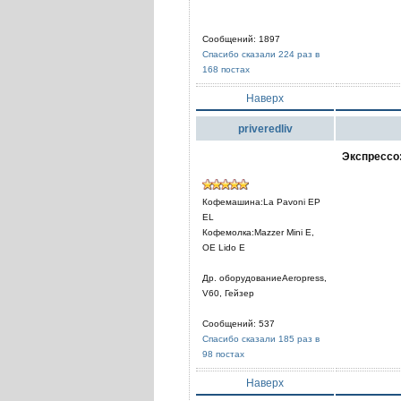
Сообщений: 1897
Спасибо сказали 224 раз в
168 постах
Наверх
priveredliv
Экспрессо
Кофемашина:La Pavoni EP
EL
Кофемолка:Mazzer Mini E,
OE Lido E
Др. оборудованиеAeropress,
V60, Гейзер
Сообщений: 537
Спасибо сказали 185 раз в
98 постах
Наверх