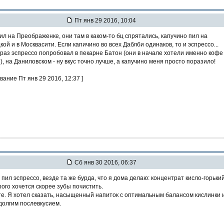
Пт янв 29 2016, 10:04
ил на Преображенке, они там в каком-то бц спрятались, капучино пил на
ой и в Москвасити. Если капичино во всех Даблби одинаков, то и эспрессо...
 раз эспрессо попробовал в пекарне Батон (они в начале хотели именно кофе
, на Даниловском - ну вкус точно лучше, а капучино меня просто поразило!
вание Пт янв 29 2016, 12:37 ]
Сб янв 30 2016, 06:37
 пил эспрессо, везде та же бурда, что я дома делаю: концентрат кисло-горький
рого хочется скорее зубы почистить.
те. Я хотел сказать, насыщенный напиток с оптимальным балансом кислинки 
 долгим послевкусием.