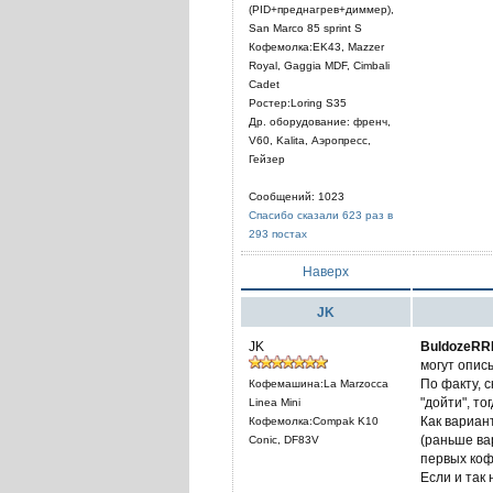
(PID+преднагрев+диммер),
San Marco 85 sprint S
Кофемолка:EK43, Mazzer
Royal, Gaggia MDF, Cimbali
Cadet
Ростер:Loring S35
Др. оборудование: френч,
V60, Kalita, Аэропресс,
Гейзер
Сообщений: 1023
Спасибо сказали 623 раз в
293 постах
Наверх
JK
JK
BuldozeRR
могут описы
По факту, 
Кофемашина:La Marzocca
"дойти", то
Linea Mini
Как вариан
Кофемолка:Compak K10
(раньше ва
Conic, DF83V
первых коф
Если и так 