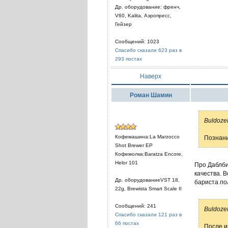
Др. оборудование: френч,
V60, Kalita, Аэропресс,
Гейзер
Сообщений: 1023
Спасибо сказали 623 раз в
293 постах
Наверх
Роман Шамин
Buldoze
Кофемашина:La Marzocco
Познани
Shot Brewer EP
Кофемолка:Baratza Encore,
Helor 101
Про Даблби
качества. В
Др. оборудованиеVST 18,
бариста
по
22g, Brewista Smart Scale II
Сообщений: 241
Buldoze
Спасибо сказали 121 раз в
66 постах
После и