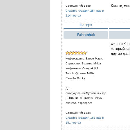
Кстати, мн
Сообщений: 1385
Спасибо сказали 284 раз в
214 постах
Наверх
Fahrenheit
Фильтр Кен
который за
другие два 
Кофемашина:Saeco Magic
Capuccino, Bezzera Mitica
Кофемолка:Compak K3
Touch, Quamar M80e,
Rancilio Rocky
Др.
оборудованиеМультишейкер
BORK B600, Bialetti Brikka,
express. аэропресс
Сообщений: 1334
Спасибо сказали 183 раз в
151 постах