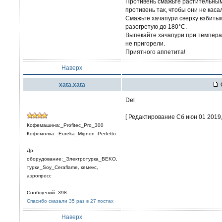
Противень смажьте растительным
противень так, чтобы они не касал
Смажьте хачапури сверху взбитым
разогретую до 180°С.
Выпекайте хачапури при температ
не пригорели.
Приятного аппетита!
Наверх
xata.xata
Del
[ Редактирование Сб июн 01 2019, 
Кофемашина:_Profitec_Pro_300
Кофемолка:_Eureka_Mignon_Perfetto
Др.
оборудование:_Электротурка_BEKO,
турки_Soy_Ceraflame, кемекс,
аэропресс
Сообщений: 398
Спасибо сказали 35 раз в 27 постах
Наверх