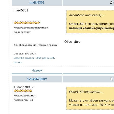
maikl5301
maikl5301
decepticon написал(а)
...
Олег1159:
Степень помола на
Кофемашина:Предпочитаю
наличия клапана-улучшайзе
альтернативу
Обоснуйте
Др. оборудование: Чашка с ложкой
Сообщений: 5594
Спасибо сказали 1465 раз в 1087
постах
Наверх
1234567890?
1234567890?
Олег1159 написал(а)
...
Кофемашина:Нет
Кофемолка:Нет
Может это от зёрен зависит, к
упаковки стоит март 2014г и г