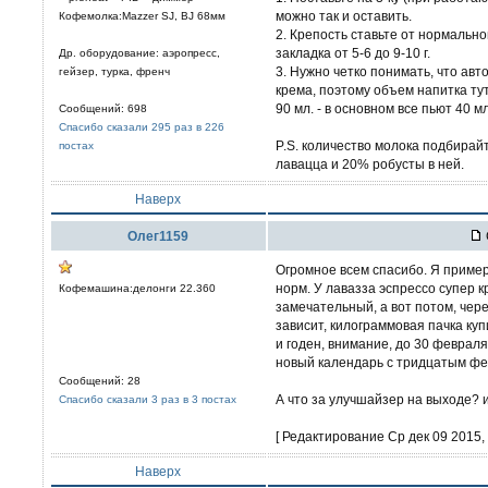
можно так и оставить.
Кофемолка:Mazzer SJ, BJ 68мм
2. Крепость ставьте от нормально
закладка от 5-6 до 9-10 г.
Др. оборудование: аэропресс,
3. Нужно четко понимать, что авт
гейзер, турка, френч
крема, поэтому объем напитка тут 
90 мл. - в основном все пьют 40 мл
Сообщений: 698
Спасибо сказали 295 раз в 226
P.S. количество молока подбирайт
постах
лавацца и 20% робусты в ней.
Наверх
Олег1159
Огромное всем спасибо. Я пример
норм. У лавазза эспрессо супер к
Кофемашина:делонги 22.360
замечательный, а вот потом, чере
зависит, килограммовая пачка куп
и годен, внимание, до 30 февраля
новый календарь с тридцатым ф
Сообщений: 28
А что за улучшайзер на выходе? 
Спасибо сказали 3 раз в 3 постах
[ Редактирование Ср дек 09 2015, 
Наверх