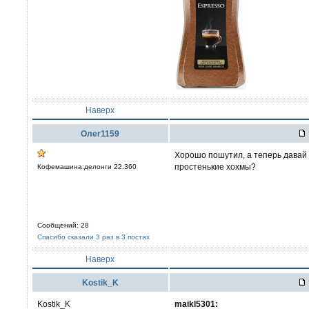
Наверх
Олег1159
Хорошо пошутил, а теперь давай 
простенькие хохмы?
Кофемашина:делонги 22.360
Сообщений: 28
Спасибо сказали 3 раз в 3 постах
Наверх
Kostik_K
Kostik_K
maikl5301: