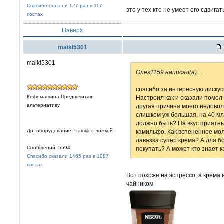
Спасибо сказали 127 раз в 117
это у тех кто не умеет его сдвигат
постах
Наверх
maikl5301
maikl5301
Олег1159 написал(а)
...
спасибо за интересную дискус
Кофемашина:Предпочитаю
Настроил как и сказали помол н
альтернативу
другая причина моего недовол
слишком уж большая, на 40 мл
должно быть? На вкус приятный
Др. оборудование: Чашка с ложкой
камильфо. Как вспененное мол
лавазза супер крема? А для б
Сообщений: 5594
покупать? А может кто знает к
Спасибо сказали 1465 раз в 1087
постах
Вот похоже на эспрессо, а крема 
чайником