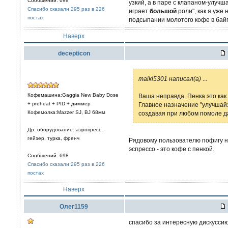
Сообщений: 698
узкий, а в паре с клапаном-улучш
Спасибо сказали 295 раз в 226
играет
большой
роли", как я уже 
постах
подсыпании молотого кофе в бай
Наверх
decepticon
maikl5301 написал(а)
...
Кофемашина:Gaggia New Baby Dose
Ваша неправда. Пенка это как 
+ preheat + PID + диммер
Главное назначение "улучшай
Кофемолка:Mazzer SJ, BJ 68мм
создавая при любом помоле д
Др. оборудование: аэропресс,
гейзер, турка, френч
Рядовому пользователю пофигу на
эспрессо - это кофе с пенкой.
Сообщений: 698
Спасибо сказали 295 раз в 226
постах
Наверх
Олег1159
спасибо за интересную дискуссию