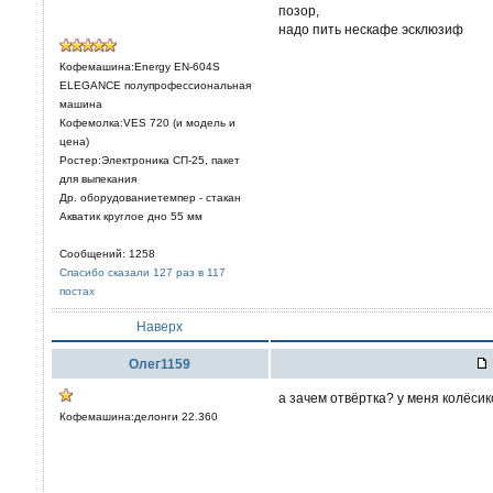
позор,
надо пить нескафе эсклюзиф
Кофемашина:Energy EN-604S
ELEGANCE полупрофессиональная
машина
Кофемолка:VES 720 (и модель и
цена)
Ростер:Электроника СП-25, пакет
для выпекания
Др. оборудованиетемпер - стакан
Акватик круглое дно 55 мм
Сообщений: 1258
Спасибо сказали 127 раз в 117
постах
Наверх
Олег1159
а зачем отвёртка? у меня колёси
Кофемашина:делонги 22.360