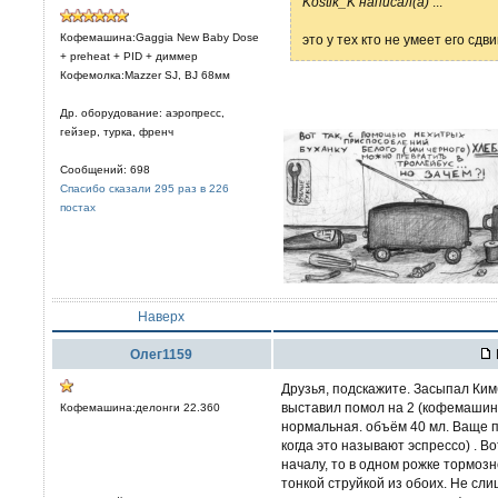
Kostik_K написал(а)
...
Кофемашина:Gaggia New Baby Dose
это у тех кто не умеет его сдв
+ preheat + PID + диммер
Кофемолка:Mazzer SJ, BJ 68мм
Др. оборудование: аэропресс,
гейзер, турка, френч
Сообщений: 698
Спасибо сказали 295 раз в 226
постах
Наверх
Олег1159
Друзья, подскажите. Засыпал Ки
выставил помол на 2 (кофемашина
Кофемашина:делонги 22.360
нормальная. объём 40 мл. Ваще п
когда это называют эспрессо) . Во
началу, то в одном рожке тормозн
тонкой струйкой из обоих. Не сл