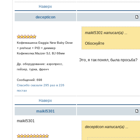
Наверх
decepticon
maikl5301 написал(а)
...
Кофемашина:Gaggia New Baby Dose
Обоснуйте
+ preheat + PID + диммер
Кофемолка:Mazzer SJ, BJ 68мм
Это, я так понял, была просьба?
Др. оборудование: аэропресс,
гейзер, турка, френч
Сообщений: 698
Спасибо сказали 295 раз в 226
постах
Наверх
maikl5301
maikl5301
decepticon написал(а)
...