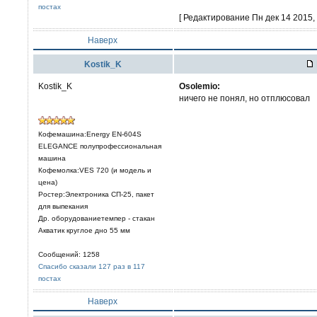
постах
[ Редактирование Пн дек 14 2015, 
Наверх
Kostik_K
Kostik_K
Osolemio:
ничего не понял, но отплюсовал
Кофемашина:Energy EN-604S
ELEGANCE полупрофессиональная
машина
Кофемолка:VES 720 (и модель и
цена)
Ростер:Электроника СП-25, пакет
для выпекания
Др. оборудованиетемпер - стакан
Акватик круглое дно 55 мм
Сообщений: 1258
Спасибо сказали 127 раз в 117
постах
Наверх