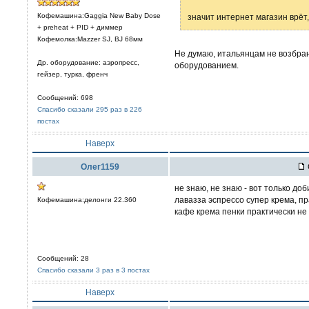
Кофемашина:Gaggia New Baby Dose
значит интернет магазин врёт
+ preheat + PID + диммер
Кофемолка:Mazzer SJ, BJ 68мм
Не думаю, итальянцам не возбра
Др. оборудование: аэропресс,
оборудованием.
гейзер, турка, френч
Сообщений: 698
Спасибо сказали 295 раз в 226
постах
Наверх
Олег1159
не знаю, не знаю - вот только до
лавазза эспрессо супер крема, пр
Кофемашина:делонги 22.360
кафе крема пенки практически не 
Сообщений: 28
Спасибо сказали 3 раз в 3 постах
Наверх