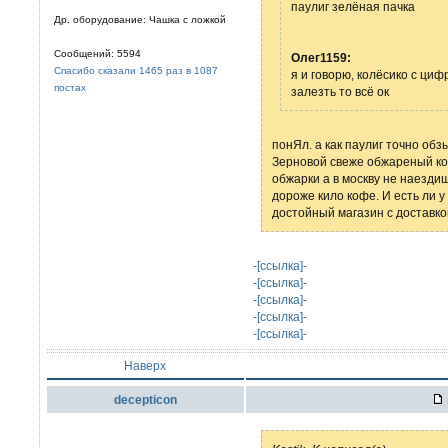
паулиг зелёная пачка
Др. оборудование: Чашка с ложкой
Сообщений: 5594
Олег1159:
Спасибо сказали 1465 раз в 1087
я и говорю, колёсико с циф
постах
залезть то всё ок
понЯл. а как паулиг точно об
Зерновой свеже обжареный кон
обжарки а в москву не наездишь
дороже кило кофе. И есть ли 
достойный магазин с доставко
-[ссылка]-
-[ссылка]-
-[ссылка]-
-[ссылка]-
-[ссылка]-
Наверх
decepticon