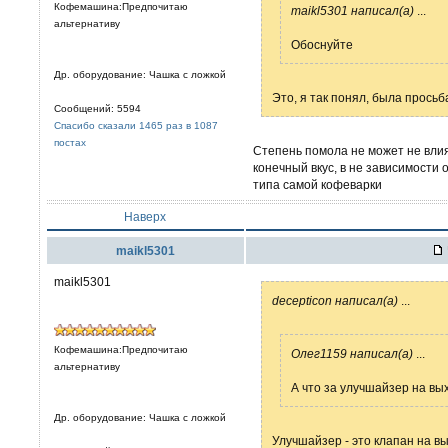
Кофемашина:Предпочитаю
maikl5301 написал(а)
...
альтернативу
Обоснуйте
Др. оборудование: Чашка с ложкой
Это, я так понял, была просьб
Сообщений: 5594
Спасибо сказали 1465 раз в 1087
постах
Степень помола не может не влия
конечный вкус, в не зависимости
типа самой кофеварки
Наверх
maikl5301
maikl5301
decepticon написал(а)
...
Кофемашина:Предпочитаю
Олег1159 написал(а)
...
альтернативу
А что за улучшайзер на вы
Др. оборудование: Чашка с ложкой
Улучшайзер - это клапан на вы