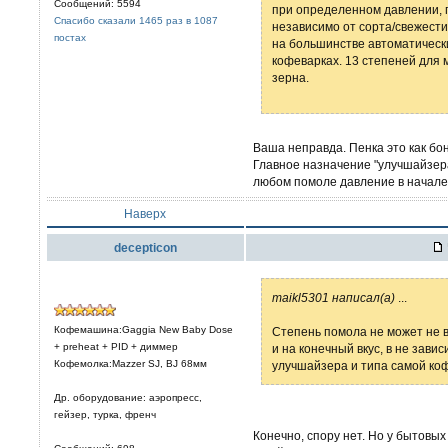
Сообщений: 5594
при определенном давлении, 
Спасибо сказали 1465 раз в 1087
независимо от сорта/свежести
постах
на большинстве автоматическ
кофеварках. 13 степеней для 
зерна.
Ваша неправда. Пенка это как бон
Главное назначение "улучшайзер
любом помоле давление в начале
Наверх
decepticon
maikl5301 написал(а)
...
Кофемашина:Gaggia New Baby Dose
Степень помола не может не в
+ preheat + PID + диммер
и на конечный вкус, в не зави
Кофемолка:Mazzer SJ, BJ 68мм
улучшайзера и типа самой ко
Др. оборудование: аэропресс,
гейзер, турка, френч
Конечно, спору нет. Но у бытовы