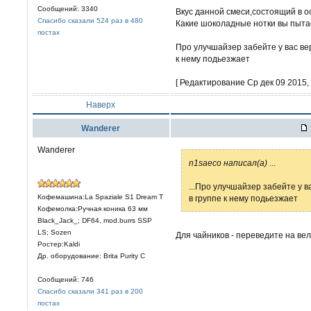
Сообщений: 3340
Вкус данной смеси,состоящий в ос
Спасибо сказали 524 раз в 480
Какие шоколадные нотки вы пыта
постах
Про улучшайзер забейте у вас ве
к нему подьезжает
[ Редактирование Ср дек 09 2015, 
Наверх
Wanderer
Wanderer
n1saeco написал(а)
...
...Про улучшайзер забейте у 
Кофемашина:La Spaziale S1 Dream T
в группе к нему подьезжает
Кофемолка:Ручная коника 63 мм
Black_Jack_; DF64, mod.burrs SSP
LS; Sozen
Для чайников - переведите на вел
Ростер:Kaldi
Др. оборудование: Brita Purity C
Сообщений: 746
Спасибо сказали 341 раз в 200
постах