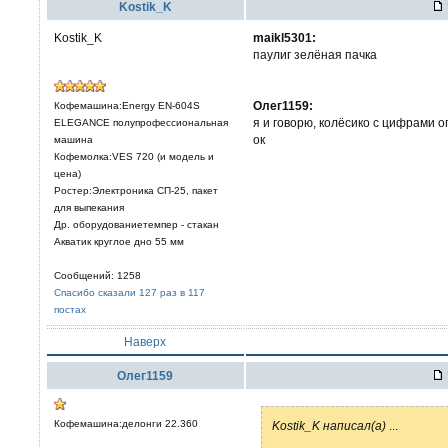
Kostik_K
Kostik_K
maikl5301:
паулиг зелёная пачка
Олег1159:
Кофемашина:Energy EN-604S
я и говорю, колёсико с цифрами о
ELEGANCE полупрофессиональная
ок
машина
Кофемолка:VES 720 (и модель и
цена)
Ростер:Электроника СП-25, пакет
для выпекания
Др. оборудованиетемпер - стакан
Акватик круглое дно 55 мм
Сообщений: 1258
Спасибо сказали 127 раз в 117
постах
Наверх
Олег1159
Кофемашина:делонги 22.360
Kostik_K написал(а)
...