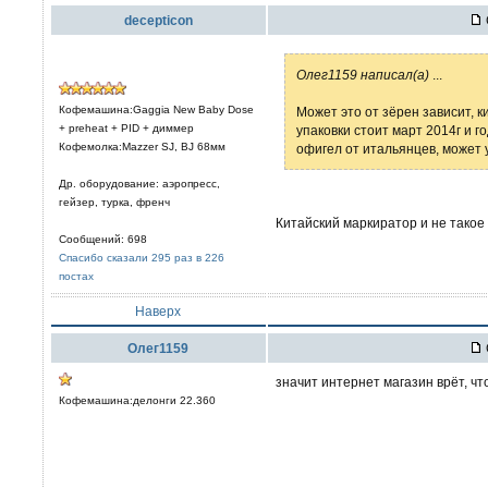
decepticon
Олег1159 написал(а)
...
Кофемашина:Gaggia New Baby Dose
Может это от зёрен зависит, к
+ preheat + PID + диммер
упаковки стоит март 2014г и г
Кофемолка:Mazzer SJ, BJ 68мм
офигел от итальянцев, может
Др. оборудование: аэропресс,
гейзер, турка, френч
Китайский маркиратор и не такое
Сообщений: 698
Спасибо сказали 295 раз в 226
постах
Наверх
Олег1159
значит интернет магазин врёт, ч
Кофемашина:делонги 22.360