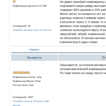
Не давно приобрёл кофемашину д
подскажите какую цифру выстаквл
Кофемашина:делонги 22.360
содержит 80% арабики и 20% рабу
Много читал, но конкретно нет ни 
единицы помола к семёрке через 
и результат через 3 -4 чашки, то
времени, пока придёшь к нужному
Сообщений: 28
сливочно шоколадного вкуса. И е
Спасибо сказали 3 раз в 3 постах
сверхлёгкий, лёгкий, нормальный, 
не обозначено. И сколько молока 
в милилитрах в один стакан.
Наверх
Экспрессо
Оказывается, на полном автомате
полуавтоматической кофемашине
По теме ничего не скажу, просто 
Кофемашина:Xenia, Julia
Кофемолка:Mazzer Stark
Ростер:Gene Cafe
Сообщений: 1897
Спасибо сказали 224 раз в 168
постах