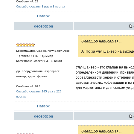
Сообщений: 28
Спасибо сказали 3 раз в 3 постах
Наверх
decepticon
Олег1159 написал(а)
...
Кофемашина:Gaggia New Baby Dose
А что за улучшайзер на выход
+ preheat + PID + диммер
Кофемолка:Mazzer SJ, BJ 68мм
Улучшайзер - это клапан на выход
Др. оборудование: аэропресс,
определенном давлении, призван
гейзер, турка, френч
сорта/свежести зерен и степени 
автоматических кофемашин и на 
Сообщений: 698
для маркетинга и для совсем уж д
Спасибо сказали 295 раз в 226
постах
Наверх
decepticon
Олег1159 написал(а)
...