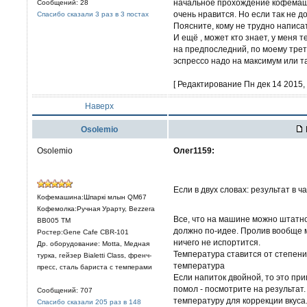
начальное прохождение кофемашин
Сообщений: 28
очень нравится. Но если так не д
Спасибо сказали 3 раз в 3 постах
Поясните, кому не трудно написат
И ещё , может кто знает, у меня 
на предпоследний, по моему трет
эспрессо надо на максимум или т
[ Редактирование Пн дек 14 2015, 
Наверх
Osolemio
Osolemio
Олег1159:
Если в двух словах: результат в 
Кофемашина:Шпаркi млын QM67
Кофемолка:Ручная Урарту, Bezzera
Все, что на машине можно штатно
BB005 TM
должно по-идее. Пролив вообще м
Ростер:Gene Cafe CBR-101
ничего не испортится.
Др. оборудование: Motta, Медная
Температура ставится от степен
турка, гейзер Bialetti Class, френч-
температура
пресс, сталь бариста с темперами
Если напиток двойной, то это пр
помол - посмотрите на результат
Сообщений: 707
температуру для коррекции вкуса
Спасибо сказали 205 раз в 148