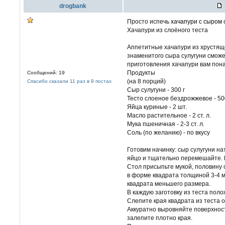
drogbank
Просто испечь
хачапури с сыром 
Хачапури из слоёного теста
Аппетитные хачапури из хрустяще
знаменитого сыра сулугуни сможе
приготовления хачапури вам пона
Продукты
Сообщений: 19
(на 8 порций)
Спасибо сказали 11 раз в 9 постах
Сыр сулугуни - 300 г
Тесто слоеное бездрожжевое - 50
Яйца куриные - 2 шт.
Масло растительное - 2 ст. л.
Мука пшеничная - 2-3 ст. л.
Соль (по желанию) - по вкусу
Готовим начинку: сыр сулугуни на
яйцо и тщательно перемешайте. П
Стол присыпьте мукой, половину 
в форме квадрата толщиной 3-4 м
квадрата меньшего размера.
В каждую заготовку из теста полож
Cлепите края квадрата из теста от
Аккуратно выровняйте поверхнос
залепите плотно края.