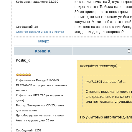
и сказали помол на 3, вкус на кре
Кофемашина:делонги 22.360
недовольства. То была маленькая
30 мл примерно это пенка крема.
напиток, но как то совсем уж без
капучино. Может всё же это тако
похожего на эспрессо какие бленд
Сообщений: 28
макдональдсе для эспрессо?
Спасибо сказали 3 раз в 3 постах
Наверх
Kostik_K
Kostik_K
decepticon написал(а)
...
Кофемашина:Energy EN-604S
maikl5301 написал(а)
...
ELEGANCE полупрофессиональная
машина
Степень помола не может н
Кофемолка:VES 720 (и модель и
следовательно и на конечн
цена)
или нет клапана-улучшайз
Ростер:Электроника СП-25, пакет
для выпекания
Др. оборудованиетемпер - стакан
Но у бытовых автоматов диап
Акватик круглое дно 55 мм
Сообщений: 1258