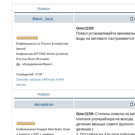
Наверх
Black_Jack_
Олег1159:
Помол устанавливайте минимальны
воды на автомате настраивается 
Кофемашина:La Pavoni Europiccola
(wood)
Кофемолка:DITTING 80mm (custom)
Ростер:Drum IR-roaster
Др. оборудованиеФренч
Сообщений: 2735
Спасибо сказали 1848 раз в 906
постах
Наверх
decepticon
Олег1159:
Степень помола на авт
клапана-улучшайзера на выходе.
деление меньше самого крупного 
деления.)
Кофемашина:Gaggia New Baby Dose
1. Поставьте на 3-ку (при работа
+ preheat + PID + диммер