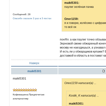
maikl5301:
паулиг зелёная пачка
Сообщений: 28
Спасибо сказали 3 раз в 3 постах
Олег1159:
я и говорю, колёсико с цифрам
то всё ок
понЯл. а как паулиг точно обзыва
Зерновой свеже обжареный конечн
москву не наездишься, а узнавал 
И есть ли у обжарщиков купажи? 
доставкой в область в постамат к
Наверх
maikl5301
maikl5301
Олег1159 написал(а)
...
Кофемашина:Предпочитаю
Kostik_K написал(а)
...
альтернативу
maikl5301: