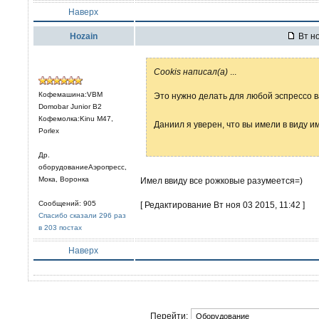
Наверх
Hozain
Вт но
Cookis написал(а)
...
Кофемашина:VBM
Это нужно делать для любой эспрессо ва
Domobar Junior B2
Кофемолка:Kinu M47,
Даниил я уверен, что вы имели в виду и
Porlex
Др.
оборудованиеАэропресс,
Мока, Воронка
Имел ввиду все рожковые разумеется=)
Сообщений: 905
[ Редактирование Вт ноя 03 2015, 11:42 ]
Спасибо сказали 296 раз
в 203 постах
Наверх
Перейти: