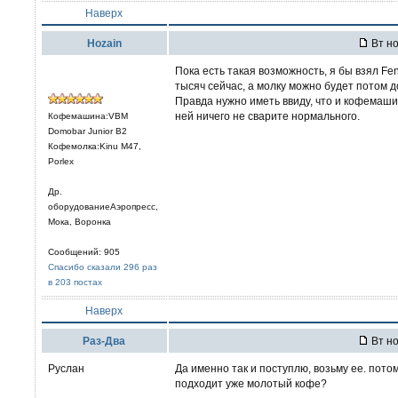
Наверх
Hozain
Вт но
Пока есть такая возможность, я бы взял Feni
тысяч сейчас, а молку можно будет потом 
Правда нужно иметь ввиду, что и кофемаши
ней ничего не сварите нормального.
Кофемашина:VBM
Domobar Junior B2
Кофемолка:Kinu M47,
Porlex
Др.
оборудованиеАэропресс,
Мока, Воронка
Сообщений: 905
Спасибо сказали 296 раз
в 203 постах
Наверх
Раз-Два
Вт но
Руслан
Да именно так и поступлю, возьму ее. пото
подходит уже молотый кофе?