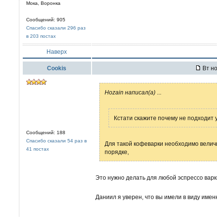
Мока, Воронка
Сообщений: 905
Спасибо сказали 296 раз
в 203 постах
Наверх
Cookis
Вт но
Hozain написал(а)
...
Кстати скажите почему не подходит
Сообщений: 188
Спасибо сказали 54 раз в
Для такой кофеварки необходимо велич
41 постах
порядке,
Это нужно делать для любой эспрессо варки
Даниил я уверен, что вы имели в виду именн