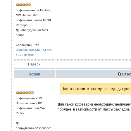
Кофемашина:La Cimbali
M21 Junior DT/1
Кофемолка:Faema MC99
Ростер:-
Др. оборудованиеAtoll
осмос
Сообщений: 756
Спасибо сказали 373 раз
в 183 постах
Наверх
Hozain
Вт но
Кстати скажите почему не подходит уж
Кофемашина:VBM
Domobar Junior B2
Для такой кофеварки необходимо величину
Кофемолка:Kinu M47,
порядке, в зависимости от массы закладки.
Porlex
Др.
оборудованиеАэропресс,