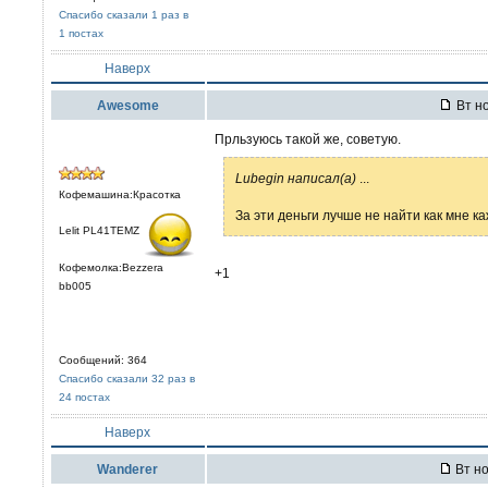
Спасибо сказали 1 раз в
1 постах
Наверх
Awesome
Вт но
Прльзуюсь такой же, советую.
Lubegin написал(а)
...
Кофемашина:Красотка
За эти деньги лучше не найти как мне к
Lelit PL41TEMZ
Кофемолка:Bezzera
+1
bb005
Сообщений: 364
Спасибо сказали 32 раз в
24 постах
Наверх
Wanderer
Вт но