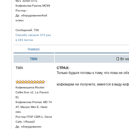
M21 Junior DT/1
Кофемолка:Faema MC99
Ростер:-
Др. оборудованиеAtoll
осмос
Сообщений: 756
Спасибо сказали 373 раз
в 183 постах
Наверх
TMN
Вт но
TMN
CTPAX:
Только будьте готовы к тому, что пока не о
кофеварки не получите, имеется в виду коф
Кофемашина:Rocket
Cellini Evo v2, La Pavoni
EL
Кофемолка:Promac MD 74
AT, Mazzer Mini E, Hario
mini
Ростер:ITOP CBR-1, Gene
Cafe, I-Roast2
Др. оборудование: