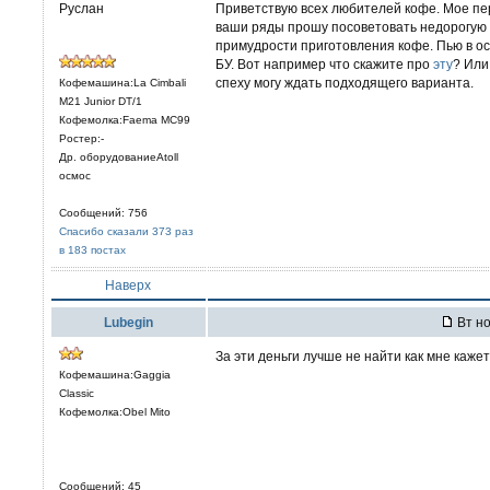
Руслан
Приветствую всех любителей кофе. Мое пе
ваши ряды прошу посоветовать недорогую 
примудрости приготовления кофе. Пью в ос
БУ. Вот например что скажите про
эту
? Или
спеху могу ждать подходящего варианта.
Кофемашина:La Cimbali
M21 Junior DT/1
Кофемолка:Faema MC99
Ростер:-
Др. оборудованиеAtoll
осмос
Сообщений: 756
Спасибо сказали 373 раз
в 183 постах
Наверх
Lubegin
Вт но
За эти деньги лучше не найти как мне каже
Кофемашина:Gaggia
Classic
Кофемолка:Obel Mito
Сообщений: 45