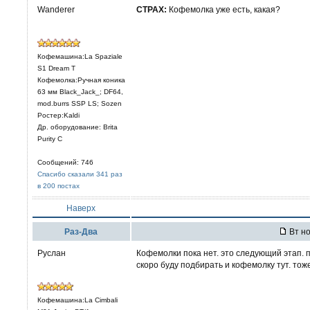
Wanderer
CTPAX:
Кофемолка уже есть, какая?
Кофемашина:La Spaziale
S1 Dream T
Кофемолка:Ручная коника
63 мм Black_Jack_; DF64,
mod.burrs SSP LS; Sozen
Ростер:Kaldi
Др. оборудование: Brita
Purity C
Сообщений: 746
Спасибо сказали 341 раз
в 200 постах
Наверх
Раз-Два
Вт но
Руслан
Кофемолки пока нет. это следующий этап. 
скоро буду подбирать и кофемолку тут. тож
Кофемашина:La Cimbali