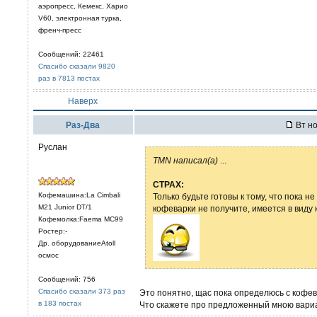
аэропресс, Кемекс, Харио
V60, электронная турка,
френч-пресс
Сообщений: 22461
Спасибо сказали 9820
раз в 7813 постах
Наверх
Раз-Два
Вт но
Руслан
TMN написал(а)
...
CTPAX:
Кофемашина:La Cimbali
Только будьте готовы к тому, что пока 
M21 Junior DT/1
кофеварки не получите, имеется в виду 
Кофемолка:Faema MC99
Ростер:-
Др. оборудованиеAtoll
осмос
Сообщений: 756
Спасибо сказали 373 раз
Это понятно, щас пока определюсь с кофев
в 183 постах
Что скажете про предложенный мною вари