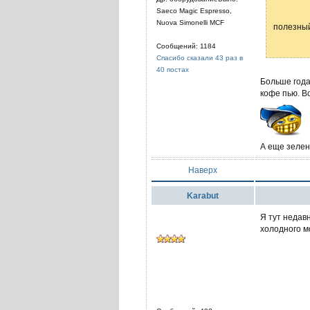
Saeco Magic Espresso,
Nuova Simonelli MCF
полезный
Сообщений: 1184
Спасибо сказали 43 раз в
40 постах
Больше года
кофе пью. Во
А еще зелен
Наверх
Karabut
Я тут недав
холодного мо