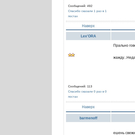
Сообщений: 492
Спасибо сказали 1 раз в 1
постах
Наверх
Lex'ORA
Прально гов
жажду...Неда
Сообщений: 113
Спасибо сказали 0 раз в 0
постах
Наверх
barmenoff
ешень свежи