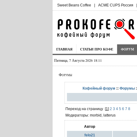
Sweet Beans Coffee
|
ACME CUPS Россия
ГЛАВНАЯ
СТАТЬИ ПРО КОФЕ
ФОРУМ
Пятница, 7 Августа 2026 18:11
Форумы
Кофейный форум
::
Форумы
:
Переход на страницу
[
1
]
2
3
4
5
6
7
8
Модераторы: morbid, latterus
Автор
felo21