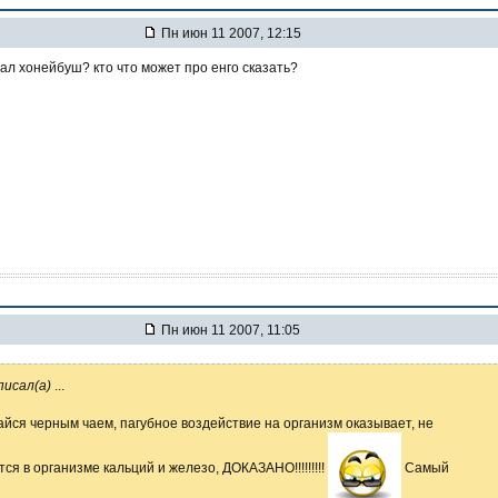
Пн июн 11 2007, 12:15
вал хонейбуш? кто что может про енго сказать?
Пн июн 11 2007, 11:05
аписал(а)
...
айся черным чаем, пагубное воздействие на организм оказывает, не
тся в организме кальций и железо, ДОКАЗАНО!!!!!!!!!
Самый