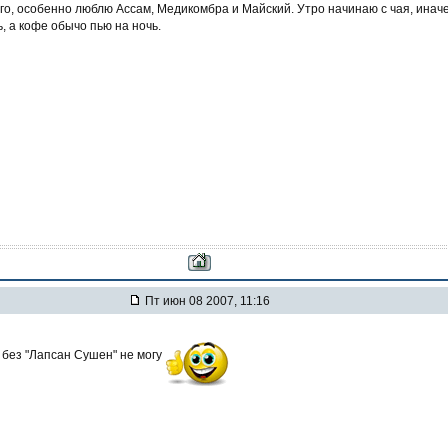
го, особенно люблю Ассам, Медикомбра и Майский. Утро начинаю с чая, инач
, а кофе обычо пью на ночь.
Пт июн 08 2007, 11:16
 без "Лапсан Сушен" не могу