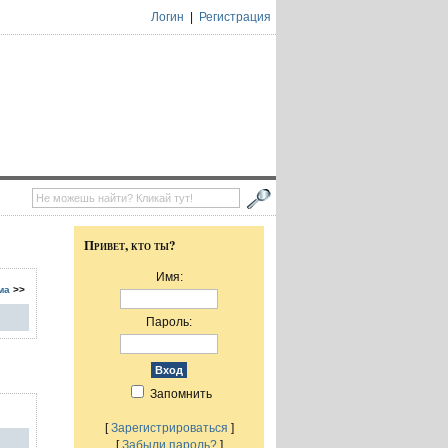
Логин
|
Регистрация
Привет, кто ты?
Имя:
ма
>>
Пароль:
Запомнить
[
Зарегистрироваться
]
[
Забыли пароль?
]