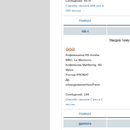
Сообщений: 4679
Спасибо сказали 488 раз в
282 постах
Наверх
nik-i
Увидев тему
Кофемашина:NS Aurelia
WBC, La Marzocco,
Кофемолка:Mahlkenig, NS
Mytos
Ростер:PROBAT
Др.
оборудованиеAeroPress
Сообщений: 199
Спасибо сказали 2 раз в 2
постах
Наверх
gamera