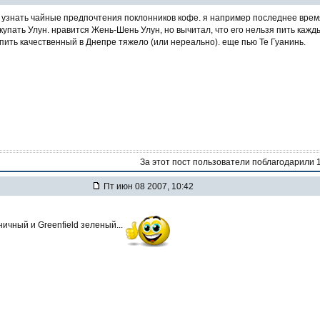
 узнать чайные предпочтения поклонников кофе. я например последнее врем
купать Улун. нравится Жень-Шень Улун, но вычитал, что его нельзя пить кажд
купить качественный в Днепре тяжело (или нереально). еще пью Те Гуанинь.
За этот пост пользователи поблагодарили 
Пт июн 08 2007, 10:42
ничный и Greenfield зеленый...