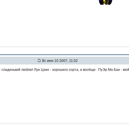
Вс июн 10 2007, 11:02
- сладенький люблю! Лун Цзин - хорошего сорта, а вообще : ПуЭр Ма Бан - мо