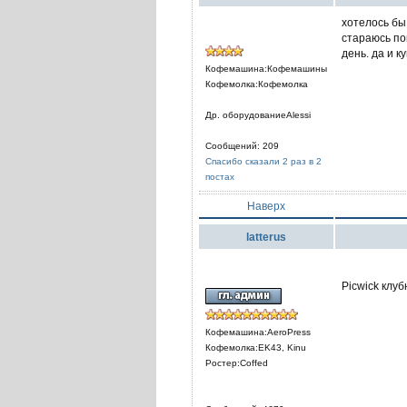
хотелось бы
стараюсь по
день. да и 
Кофемашина:Кофемашины
Кофемолка:Кофемолка
Др. оборудованиеAlessi
Сообщений: 209
Спасибо сказали 2 раз в 2
постах
Наверх
latterus
Picwick клуб
Кофемашина:AeroPress
Кофемолка:EK43, Kinu
Ростер:Coffed