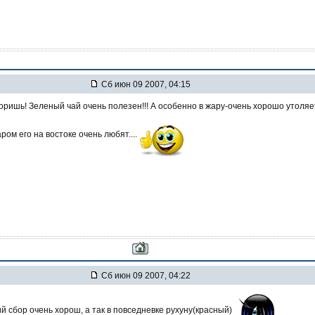
Сб июн 09 2007, 04:15
оришь! Зеленый чай очень полезен!!! А особенно в жару-очень хорошо утоляе
ром его на востоке очень любят....
Сб июн 09 2007, 04:22
й сбор очень хорош, а так в повседневке рухуну(красный)