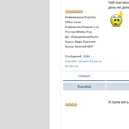
Чай пью мно
день-не день
Кофемашина:Expobar
Office Lever
Кофемолка:Pasquini Lux
Ростер:Whirley Pop
Др. оборудованиеБыло:
Saeco Magic Espresso,
Nuova Simonelli MCF
Сообщений: 1184
Спасибо сказали 43 раз в
40 постах
Наверх
Karabut
Я прям жить