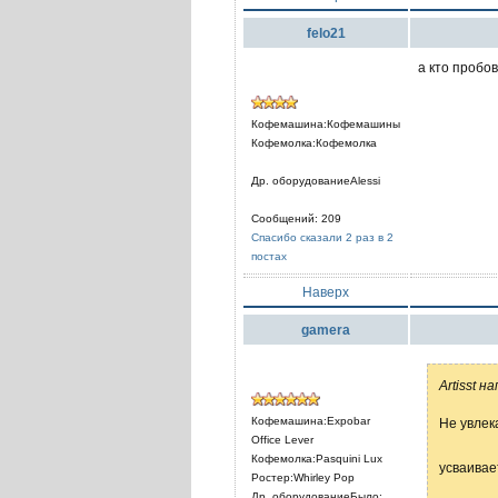
felo21
а кто пробо
Кофемашина:Кофемашины
Кофемолка:Кофемолка
Др. оборудованиеAlessi
Сообщений: 209
Спасибо сказали 2 раз в 2
постах
Наверх
gamera
Artisst н
Кофемашина:Expobar
Не увлек
Office Lever
Кофемолка:Pasquini Lux
усваивае
Ростер:Whirley Pop
Др. оборудованиеБыло: