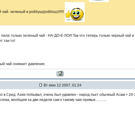
 чай- зеленый и ройбуш(ройбош)!!!!!!
 пила только зеленый чай - НА-ДО-Е-ЛО!!! Так что теперь только черный чай и
т так-то!
ый чай снижает давление.
Вт июн 12 2007, 01:24
но в Сред. Азии побывал, очень был удивлен - народ пьет обычный Асам + 20
лока, вообщем за две недели сам к такому чаю привык.............