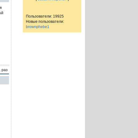
я
ый
Пользователи: 19925
Новые пользователи:
brownphebe1
1 раз