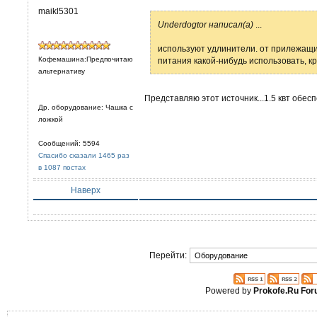
maikl5301
Underdogtor написал(а)
...
используют удлинители. от прилежащи
Кофемашина:Предпочитаю
питания какой-нибудь использовать, к
альтернативу
Представляю этот источник...1.5 квт обес
Др. оборудование: Чашка с
ложкой
Сообщений: 5594
Спасибо сказали 1465 раз
в 1087 постах
Наверх
Перейти:
Powered by
Prokofe.Ru Fo