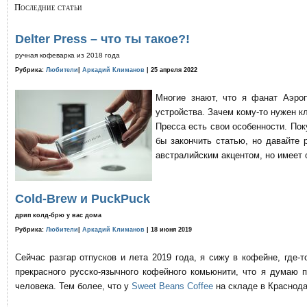
Последние статьи
Delter Press – что ты такое?!
ручная кофеварка из 2018 года
Рубрика:
Любители
|
Аркадий Климанов
| 25 апреля 2022
Многие знают, что я фанат Аэро
устройства. Зачем кому-то нужен к
Пресса есть свои особенности. По
бы закончить статью, но давайте 
австралийским акцентом, но имеет 
Cold-Brew и PuckPuck
дрип колд-брю у вас дома
Рубрика:
Любители
|
Аркадий Климанов
| 18 июня 2019
Сейчас разгар отпусков и лета 2019 года, я сижу в кофейне, где
прекрасного русско-язычного кофейного комьюнити, что я думаю 
человека. Тем более, что у
Sweet Beans Coffee
на складе в Краснода