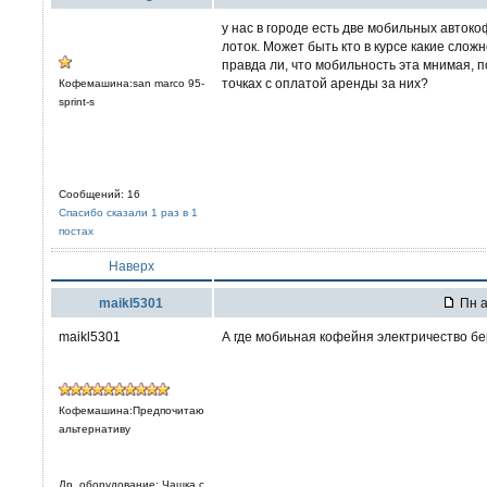
у нас в городе есть две мобильных авток
лоток. Может быть кто в курсе какие сло
правда ли, что мобильность эта мнимая, 
точках с оплатой аренды за них?
Кофемашина:san marco 95-
sprint-s
Сообщений: 16
Спасибо сказали 1 раз в 1
постах
Наверх
maikl5301
Пн а
maikl5301
А где мобиьная кофейня электричество б
Кофемашина:Предпочитаю
альтернативу
Др. оборудование: Чашка с