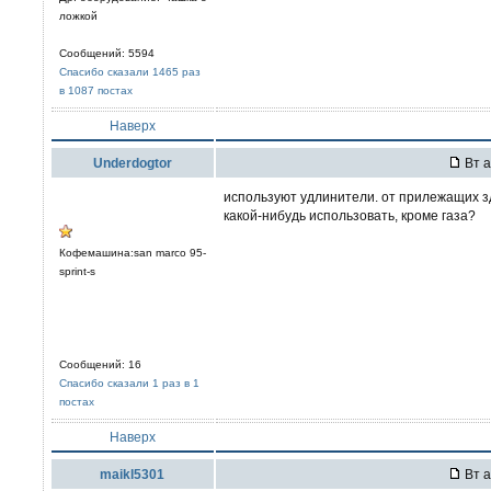
ложкой
Сообщений: 5594
Спасибо сказали 1465 раз
в 1087 постах
Наверх
Underdogtor
Вт а
используют удлинители. от прилежащих з
какой-нибудь использовать, кроме газа?
Кофемашина:san marco 95-
sprint-s
Сообщений: 16
Спасибо сказали 1 раз в 1
постах
Наверх
maikl5301
Вт а